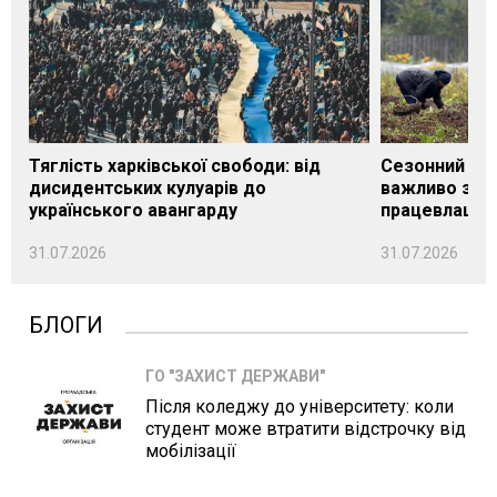
Тяглість харківської свободи: від
Сезонний під
дисидентських кулуарів до
важливо знат
українського авангарду
працевлашту
31.07.2026
31.07.2026
БЛОГИ
ГО "ЗАХИСТ ДЕРЖАВИ"
Після коледжу до університету: коли
студент може втратити відстрочку від
мобілізації