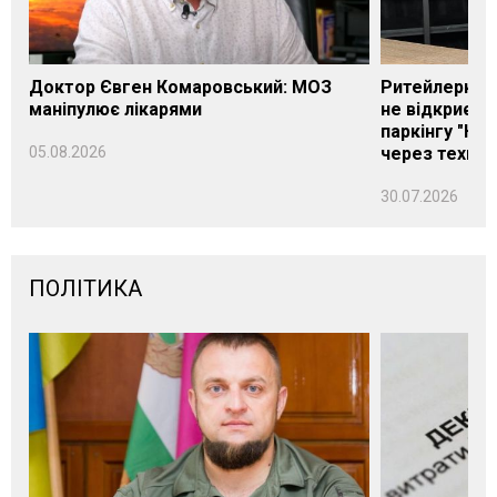
Доктор Євген Комаровський: МОЗ
Ритейлерка А
маніпулює лікарями
не відкриєть
паркінгу "Нік
05.08.2026
через техніч
30.07.2026
ПОЛІТИКА