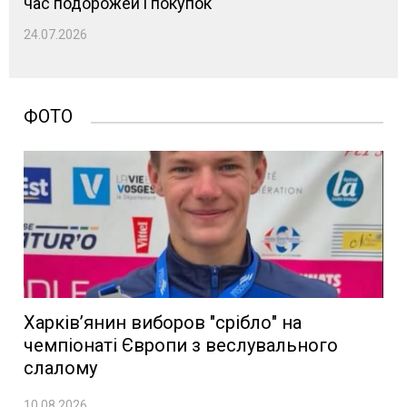
час подорожей і покупок
24.07.2026
ФОТО
Харків’янин виборов "срібло" на
чемпіонаті Європи з веслувального
слалому
10.08.2026