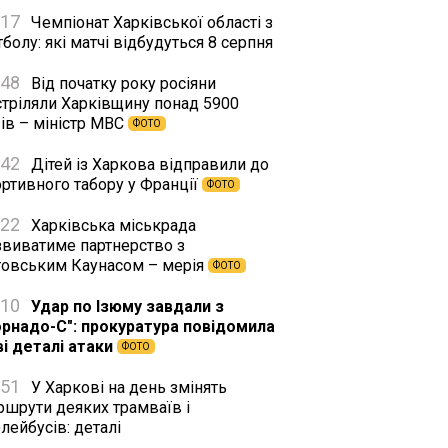
:17
Чемпіонат Харківської області з
болу: які матчі відбудуться 8 серпня
:48
Від початку року росіяни
стріляли Харківщину понад 5900
ів – міністр МВС
ФОТО
:42
Дітей із Харкова відправили до
ортивного табору у Франції
ФОТО
:22
Харківська міськрада
звиватиме партнерство з
товським Каунасом – мерія
ФОТО
:10
Удар по Ізюму завдали з
орнадо-С": прокуратура повідомила
ві деталі атаки
ФОТО
:51
У Харкові на день змінять
ршрути деяких трамваїв і
лейбусів: деталі