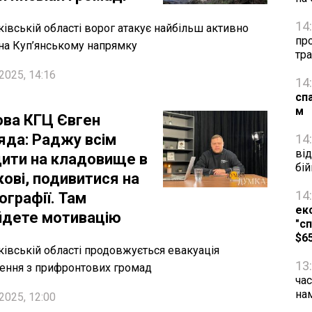
14
ківській області ворог атакує найбільш активно
про
на Куп’янському напрямку
тра
2025, 14:16
14
сп
м
ова КГЦ Євген
яда: Раджу всім
14
від
здити на кладовище в
бій
кові, подивитися на
14
ографії. Там
ек
йдете мотивацію
"сп
$6
ківській області продовжується евакуація
13
ення з прифронтових громад
час
на
2025, 12:00