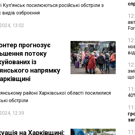
сп
ті Куп’янськ посилюються російські обстріли з
х видів озброєння
12
авт
2024, 13:02
Fo
12
онтер прогнозує
нов
льшення потоку
ві
уйованих із
12
’янського напрямку
змі
що
Харківщині
11
’янському районі Харківської області посилилися
40%
ські обстріли
11
2024, 12:39
гр
за
11
уація на Харківщині: