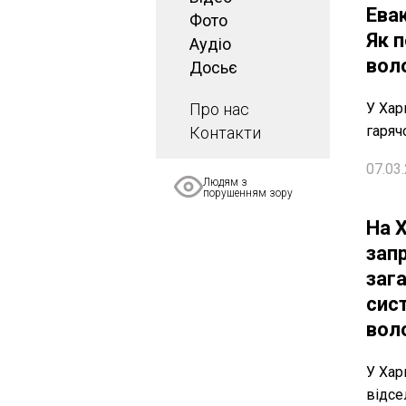
Евак
Фото
Як 
Аудіо
вол
Досьє
Про нас
У Хар
гарячо
Контакти
07.03.
Людям з
порушенням зору
На 
зап
заг
сис
вол
У Хар
відсе