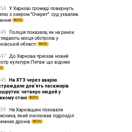
:54
У Харкові громаді повернуть
млю з озером "Очерет": суд ухвалив
шення
ФОТО
:49
Поліція показала, як на ранок
лядають місця обстрілів у
ківській області
ФОТО
:47
До Харкова приїхав новий
істр культури Литви: що відомо
ТО
:45
На ХТЗ через аварію
страждали девʼять пасажирів
ршрутки: четверо людей у
жкому стані
ФОТО
:39
На Харківщині поховали
хисника, який очолював підрозділ
земних дронів
ФОТО