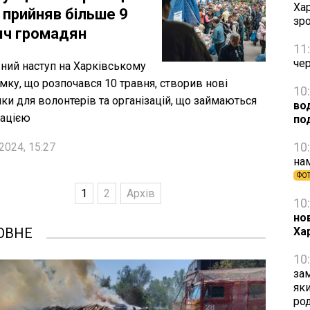
Хар
 прийняв більше 9
зро
яч громадян
11
че
ний наступ на Харківському
мку, що розпочався 10 травня, створив нові
10
ки для волонтерів та організацій, що займаються
вод
ацією
по
10
2024, 15:27
на
ФО
1
2
Архів
10
но
ОВНЕ
Ха
10
зам
яки
ро