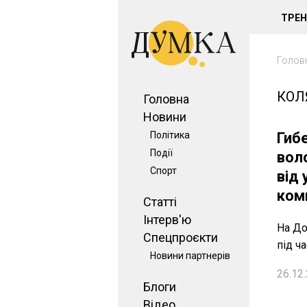
ТРЕ
Голов
КОЛ
Головна
Новини
Політика
Гиб
Події
воло
Спорт
від
ком
Статті
Інтерв'ю
На До
Спецпроєкти
під ча
Новини партнерів
26.12.
Блоги
Відео