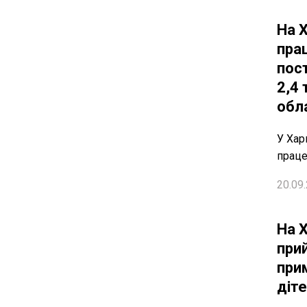
На 
пра
пос
2,4 
обл
У Хар
прац
20.09.
На 
при
при
діте