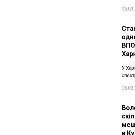
06.03.
Ста
одн
ВПО
Хар
У Хар
спект
06.03.
Вол
скі
меш
в Ку