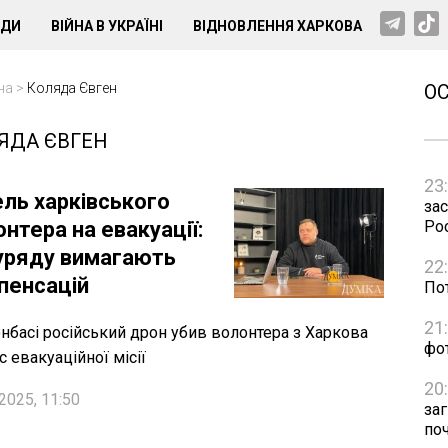
НДИ
ВІЙНА В УКРАЇНІ
ВІДНОВЛЕННЯ ХАРКОВА
на
>
Коляда Євген
О
ЯДА ЄВГЕН
23
ель харківського
зас
нтера на евакуації:
Рос
 уряду вимагають
22
пенсацій
Пот
21
нбасі російський дрон убив волонтера з Харкова
фо
с евакуаційної місії
20
2025, 11:50
за
по