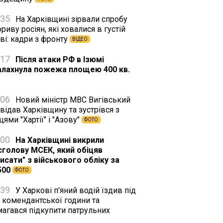
:35
На Харківщині зірвали спробу
риву росіян, які ховалися в густій
ві: кадри з фронту
ВІДЕО
:17
Після атаки РФ в Ізюмі
алахнула пожежа площею 400 кв.
:06
Новий міністр МВС Вигівський
відав Харківщину та зустрівся з
цями "Хартії" і "Азову"
ФОТО
:00
На Харківщині викрили
сголову МСЕК, який обіцяв
исати" з військового обліку за
500
ФОТО
:39
У Харкові п'яний водій їздив під
 комендантської години та
магався підкупити патрульних