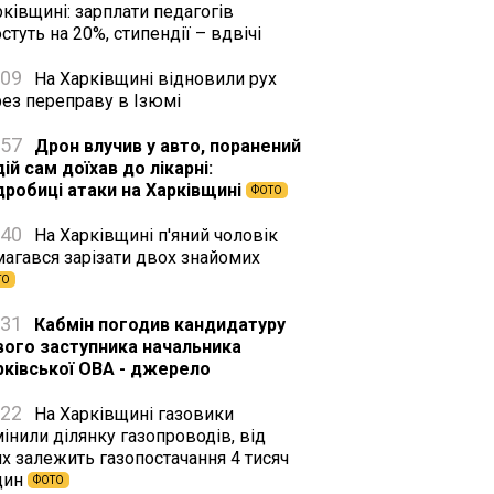
ківщині: зарплати педагогів
стуть на 20%, стипендії – вдвічі
:09
На Харківщині відновили рух
рез переправу в Ізюмі
:57
Дрон влучив у авто, поранений
ій сам доїхав до лікарні:
дробиці атаки на Харківщині
ФОТО
:40
На Харківщині п'яний чоловік
магався зарізати двох знайомих
ТО
:31
Кабмін погодив кандидатуру
вого заступника начальника
рківської ОВА - джерело
:22
На Харківщині газовики
інили ділянку газопроводів, від
х залежить газопостачання 4 тисяч
дин
ФОТО