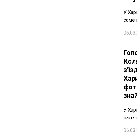
У Хар
саме 
06.03.
Гол
Кол
з'ї
Хар
фот
зна
У Хар
насел
06.03.