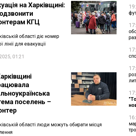
уація на Харківщині:
19
подзвонити
фут
онтерам КГЦ
17
об
ківській області діє номер
раз
ї лінії для евакуації
17
сп
2025, 01:21
17
ро
Харківщині
ли
рацювала
альноукраїнська
17
"Т
тема поселень –
но
онтер
16
ма
ківській області люди можуть обирати місця
тро
лення