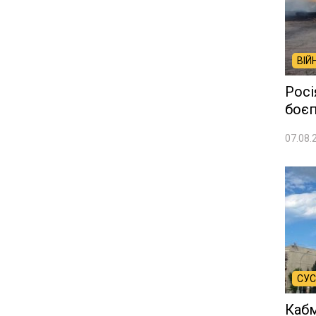
ВІЙ
Росі
боєп
07.08.
СУС
Кабм