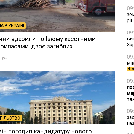
09
зе
рі
НА В УКРАЇНІ
09
яни вдарили по Ізюму касетними
виг
Хар
рипасами: двоє загиблих
09
2026
мін
ФО
09
по
ма
тя
09
за
ПІЛЬСТВО
на
ін погодив кандидатуру нового