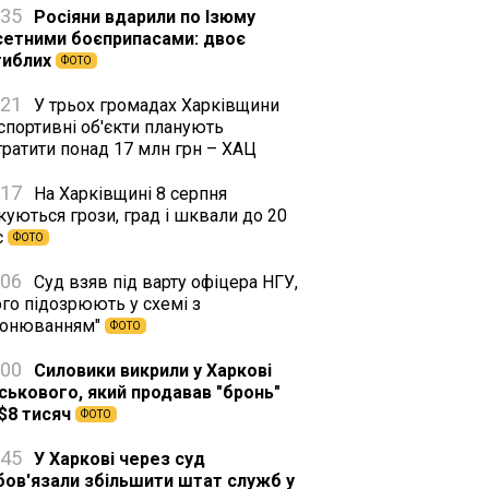
:35
Росіяни вдарили по Ізюму
сетними боєприпасами: двоє
гиблих
ФОТО
:21
У трьох громадах Харківщини
спортивні об'єкти планують
тратити понад 17 млн грн – ХАЦ
:17
На Харківщині 8 серпня
куються грози, град і шквали до 20
с
ФОТО
:06
Суд взяв під варту офіцера НГУ,
го підозрюють у схемі з
ронюванням"
ФОТО
:00
Силовики викрили у Харкові
йськового, який продавав "бронь"
 $8 тисяч
ФОТО
:45
У Харкові через суд
бов'язали збільшити штат служб у