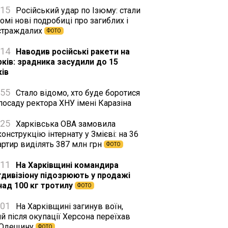
:15
Російський удар по Ізюму: стали
омі нові подробиці про загиблих і
страждалих
ФОТО
:14
Наводив російські ракети на
рків: зрадника засудили до 15
ків
:55
Стало відомо, хто буде боротися
посаду ректора ХНУ імені Каразіна
:25
Харківська ОВА замовила
онструкцію інтернату у Змієві: на 36
артир виділять 387 млн грн
ФОТО
:11
На Харківщині командира
тдивізіону підозрюють у продажі
над 100 кг тротилу
ФОТО
:01
На Харківщині загинув воїн,
й після окупації Херсона переїхав
 Одещину
ФОТО