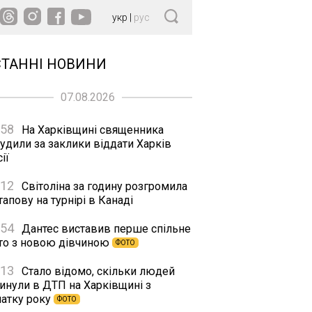
укр
|
рус
СТАННІ НОВИНИ
07.08.2026
:58
На Харківщині священника
удили за заклики віддати Харків
ії
:12
Світоліна за годину розгромила
апову на турнірі в Канаді
:54
Дантес виставив перше спільне
то з новою дівчиною
ФОТО
:13
Стало відомо, скільки людей
гинули в ДТП на Харківщині з
чатку року
ФОТО