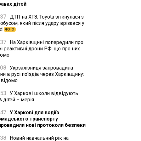
равах дітей
:37
ДТП на ХТЗ: Toyota зіткнулася з
обусом, який після удару врізався у
rd
ФОТО
:37
На Харківщині попередили про
і реактивні дрони РФ: що про них
домо
:08
Укрзалізниця запровадила
ни в русі поїздів через Харківщину:
 відомо
:53
У Харкові школи відвідують
 дітей – мерія
:47
У Харкові для водіїв
омадського транспорту
провадили нові протоколи безпеки
:38
Новий навчальний рік на