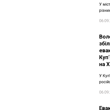
У міс
різни
06.09.
Вол
збі
евак
Куп
на 
У Куп
росій
06.09.
Евак