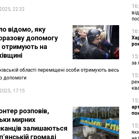
16
2025, 22:32
від
по
ло відомо, яку
16
оразову допомогу
Ха
ро
 отримують на
ківщині
15
за 
ківській області переміщені особи отримують весь
15
р допомоги
рек
кв
2025, 17:15
15
ар
онтер розповів,
по
льки мирних
15
канців залишаються
яки
п’янській громаді
на