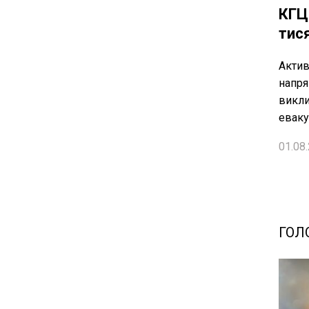
КГЦ
тис
Актив
напря
викли
еваку
01.08.
ГОЛ