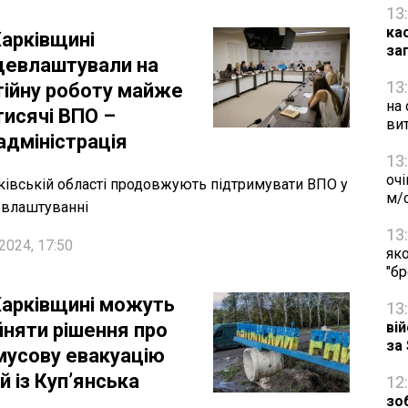
13
ка
Харківщині
за
цевлаштували на
13
тійну роботу майже
на 
тисячі ВПО –
ви
адміністрація
13
очі
ківській області продовжують підтримувати ВПО у
м/
евлаштуванні
13
2024, 17:50
яко
"б
Харківщині можуть
13
йняти рішення про
ві
за
мусову евакуацію
й із Куп’янська
12
зо