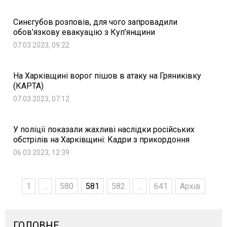
Синєгубов розповів, для чого запровадили
обов’язкову евакуацію з Куп’янщини
07.03.2023, 09:22
На Харківщині ворог пішов в атаку на Гряниківку
(КАРТА)
07.03.2023, 07:12
У поліції показали жахливі наслідки російських
обстрілів на Харківщині: Кадри з прикордоння
06.03.2023, 12:39
1
...
580
581
582
...
641
Архів
ГОЛОВНЕ