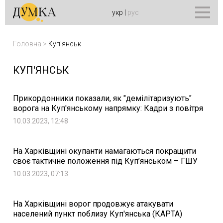
укр
|
рус
Головна
>
Куп'янськ
КУП'ЯНСЬК
Прикордонники показали, як "демілітаризують"
ворога на Куп'янському напрямку: Кадри з повітря
10.03.2023, 12:48
На Харківщині окупанти намагаються покращити
своє тактичне положення під Куп’янськом – ГШУ
10.03.2023, 07:13
На Харківщині ворог продовжує атакувати
населений пункт поблизу Куп'янська (КАРТА)