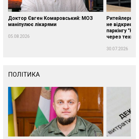
Доктор Євген Комаровський: МОЗ
Ритейлерка А
маніпулює лікарями
не відкриєть
паркінгу "Нік
05.08.2026
через техніч
30.07.2026
ПОЛІТИКА