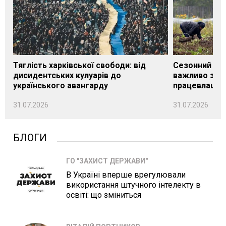
Тяглість харківської свободи: від
Сезонний під
дисидентських кулуарів до
важливо знат
українського авангарду
працевлашту
31.07.2026
31.07.2026
БЛОГИ
ГО "ЗАХИСТ ДЕРЖАВИ"
В Україні вперше врегулювали
використання штучного інтелекту в
освіті: що зміниться