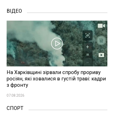
ВІДЕО
На Харківщині зірвали спробу прориву
росіян, які ховалися в густій траві: кадри
з фронту
07.08.2026
СПОРТ