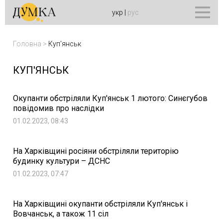
укр
|
рус
Головна
>
Куп'янськ
КУП'ЯНСЬК
Окупанти обстріляли Куп'янськ 1 лютого: Синєгубов
повідомив про наслідки
01.02.2023, 08:43
На Харківщині росіяни обстріляли територію
будинку культури – ДСНС
01.02.2023, 07:47
На Харківщині окупанти обстріляли Куп'янськ і
Вовчанськ, а також 11 сіл