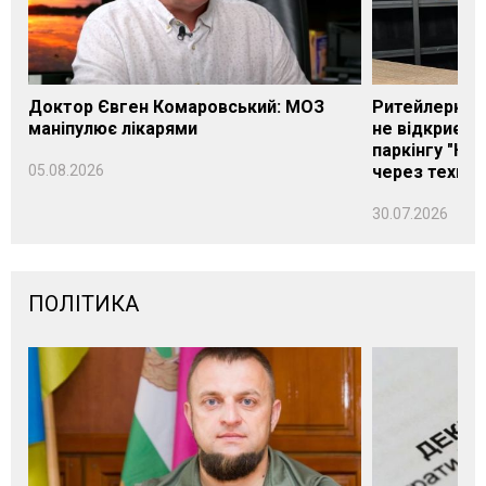
Доктор Євген Комаровський: МОЗ
Ритейлерка А
маніпулює лікарями
не відкриєть
паркінгу "Нік
05.08.2026
через техніч
30.07.2026
ПОЛІТИКА