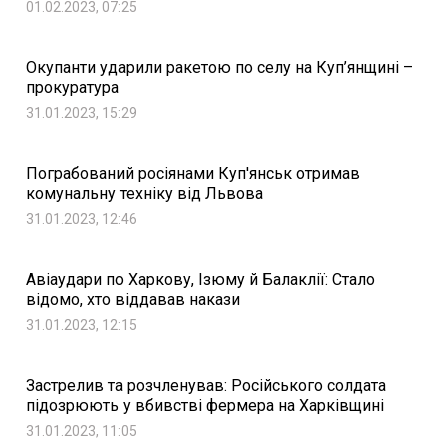
01.02.2023, 07:25
Окупанти ударили ракетою по селу на Куп’янщині –
прокуратура
31.01.2023, 15:29
Пограбований росіянами Куп'янськ отримав
комунальну техніку від Львова
31.01.2023, 12:46
Авіаудари по Харкову, Ізюму й Балаклії: Стало
відомо, хто віддавав накази
31.01.2023, 12:15
Застрелив та розчленував: Російського солдата
підозрюють у вбивстві фермера на Харківщині
31.01.2023, 11:05