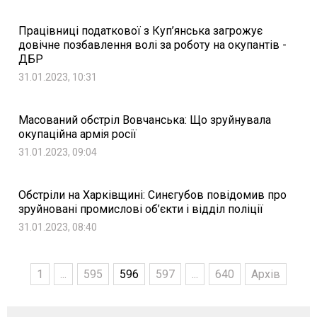
Працівниці податкової з Куп’янська загрожує
довічне позбавлення волі за роботу на окупантів -
ДБР
31.01.2023, 10:31
Масований обстріл Вовчанська: Що зруйнувала
окупаційна армія росії
31.01.2023, 09:04
Обстріли на Харківщині: Синєгубов повідомив про
зруйновані промислові об’єкти і відділ поліції
31.01.2023, 08:40
1
...
595
596
597
...
640
Архів