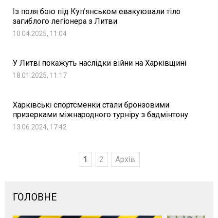
Із поля бою під Купʼянськом евакуювали тіло
загиблого легіонера з Литви
10.04.2025, 11:04
У Литві покажуть наслідки війни на Харківщині
18.01.2025, 11:17
Харківські спортсменки стали бронзовими
призерками міжнародного турніру з бадмінтону
13.06.2024, 17:42
1
2
Архів
ГОЛОВНЕ