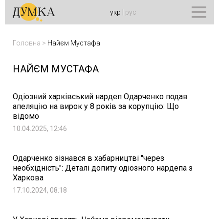
укр
|
рус
Головна
>
Найєм Мустафа
НАЙЄМ МУСТАФА
Одіозний харківський нардеп Одарченко подав
апеляцію на вирок у 8 років за корупцію: Що
відомо
10.04.2025, 12:46
Одарченко зізнався в хабарництві "через
необхідність": Деталі допиту одіозного нардепа з
Харкова
17.10.2024, 08:18