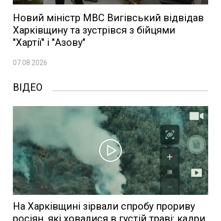
Новий міністр МВС Вигівський відвідав
Харківщину та зустрівся з бійцями
"Хартії" і "Азову"
07.08.2026
ВІДЕО
На Харківщині зірвали спробу прориву
росіян, які ховалися в густій траві: кадри