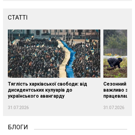
СТАТТІ
Тяглість харківської свободи: від
Сезонний під
дисидентських кулуарів до
важливо знат
українського авангарду
працевлашту
31.07.2026
31.07.2026
БЛОГИ