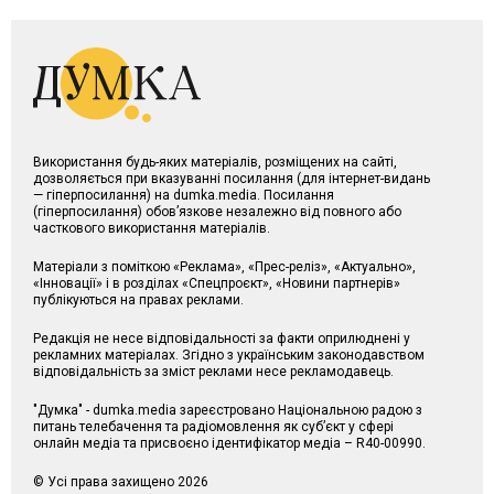
Використання будь-яких матеріалів, розміщених на сайті,
дозволяється при вказуванні посилання (для інтернет-видань
— гіперпосилання) на dumka.media. Посилання
(гіперпосилання) обов’язкове незалежно від повного або
часткового використання матеріалів.
Матеріали з поміткою «Реклама», «Прес-реліз», «Актуально»,
«Інновації» і в розділах «Спецпроєкт», «Новини партнерів»
публікуються на правах реклами.
Редакція не несе відповідальності за факти оприлюднені у
рекламних матеріалах. Згідно з українським законодавством
відповідальність за зміст реклами несе рекламодавець.
"Думка" - dumka.media зареєстровано Національною радою з
питань телебачення та радіомовлення як суб’єкт у сфері
онлайн медіа та присвоєно ідентифікатор медіа – R40-00990.
© Усі права захищено 2026