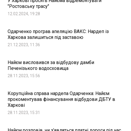
У Харкові просять Найєма відремонтувати
"Ростовську трасу"
12.02.2024, 19:28
Одарченко програв апеляцію ВАКС: Нардеп із
Харкова залишиться під заставою
21.12.2023, 11:36
Найєм висловився за відбудову дамби
Печенізького водосховища
28.11.2023, 15:56
Корупційна справа нардепа Одарченка: Найєм
прокоментував фінансування відбудови ДБТУ в
Харкові
28.11.2023, 15:31
Найєм розповів, чи з’являться платні дороги під час