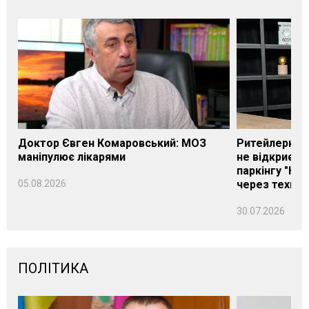
Доктор Євген Комаровський: МОЗ
Ритейлерка А
маніпулює лікарями
не відкриєть
паркінгу "Нік
05.08.2026
через техніч
30.07.2026
ПОЛІТИКА