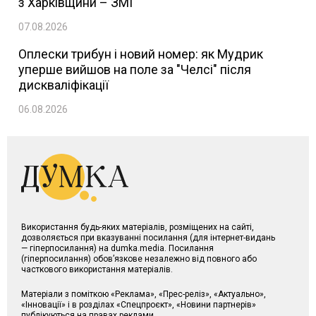
з Харківщини – ЗМІ
07.08.2026
Оплески трибун і новий номер: як Мудрик
уперше вийшов на поле за "Челсі" після
дискваліфікації
06.08.2026
Використання будь-яких матеріалів, розміщених на сайті,
дозволяється при вказуванні посилання (для інтернет-видань
— гіперпосилання) на dumka.media. Посилання
(гіперпосилання) обов’язкове незалежно від повного або
часткового використання матеріалів.
Матеріали з поміткою «Реклама», «Прес-реліз», «Актуально»,
«Інновації» і в розділах «Спецпроєкт», «Новини партнерів»
публікуються на правах реклами.