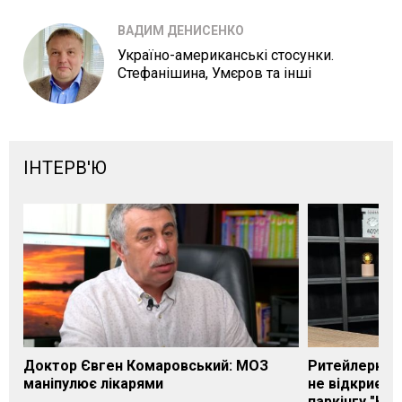
ВАДИМ ДЕНИСЕНКО
Україно-американські стосунки.
Стефанішина, Умєров та інші
ІНТЕРВ'Ю
Доктор Євген Комаровський: МОЗ
Ритейлерка А
маніпулює лікарями
не відкриєть
паркінгу "Нік