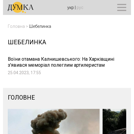
укр
|
рус
Головна
>
Шебелинка
ШЕБЕЛИНКА
Воїни отамана Калнишевського: На Харківщині
з'явився меморіал полеглим артилеристам
25.04.2023, 17:55
ГОЛОВНЕ