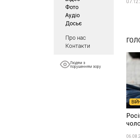
07.12.
Фото
Аудіо
Досьє
Про нас
ГОЛ
Контакти
Людям з
порушенням зору
ВІЙ
Росі
чоло
06.08.