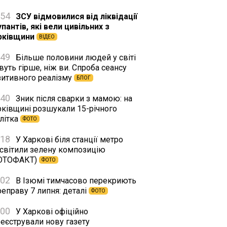
:54
ЗСУ відмовилися від ліквідації
пантів, які вели цивільних з
рківщини
ВІДЕО
:49
Більше половини людей у світі
уть гірше, ніж ви. Спроба сеансу
зитивного реалізму
БЛОГ
:40
Зник після сварки з мамою: на
рківщині розшукали 15-річного
літка
ФОТО
:18
У Харкові біля станції метро
дсвітили зелену композицію
ОТОФАКТ)
ФОТО
:02
В Ізюмі тимчасово перекриють
еправу 7 липня: деталі
ФОТО
:00
У Харкові офіційно
реєстрували нову газету