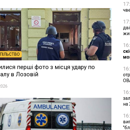
17
чве
17
дві
жи
16
ск
ПІЛЬСТВО
мо
илися перші фото з місця удару по
16
алу в Лозовій
от
ОВ
2026
16
за
на
16
ви
"б