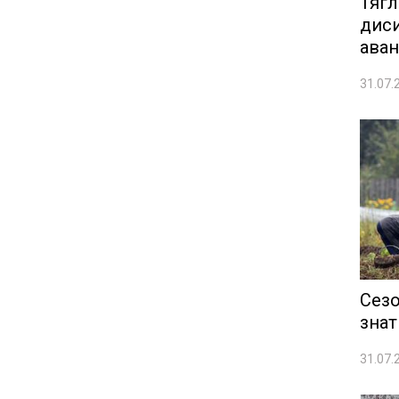
Тягл
диси
аван
31.07.
Сезо
знат
31.07.