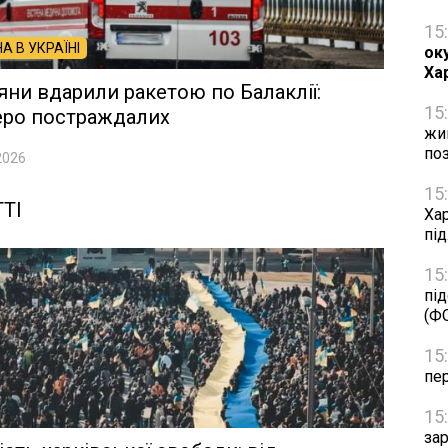
15
НА В УКРАЇНІ
оку
Ха
яни вдарили ракетою по Балаклії:
15
еро постраждалих
жив
по
2026
15
ТІ
Ха
під
15
пі
(Ф
15
пер
15
за