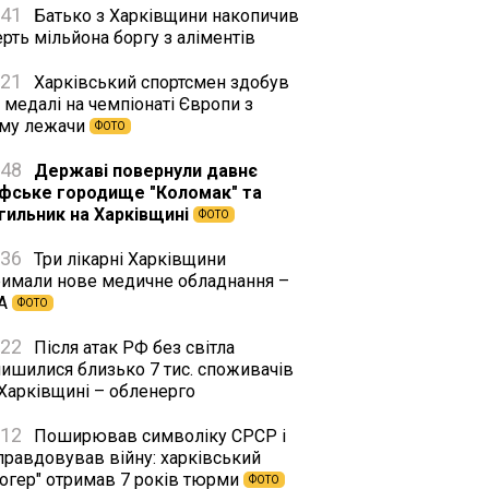
:41
Батько з Харківщини накопичив
рть мільйона боргу з аліментів
:21
Харківський спортсмен здобув
 медалі на чемпіонаті Європи з
му лежачи
ФОТО
:48
Державі повернули давнє
іфське городище "Коломак" та
гильник на Харківщині
ФОТО
:36
Три лікарні Харківщини
римали нове медичне обладнання –
А
ФОТО
:22
Після атак РФ без світла
лишилися близько 7 тис. споживачів
 Харківщині – обленерго
:12
Поширював символіку СРСР і
правдовував війну: харківський
логер" отримав 7 років тюрми
ФОТО