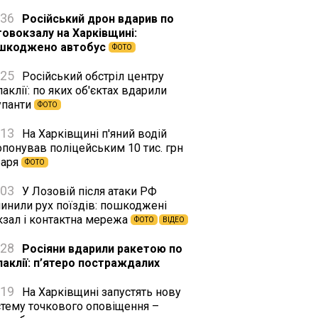
:36
Російський дрон вдарив по
товокзалу на Харківщині:
шкоджено автобус
ФОТО
:25
Російський обстріл центру
аклії: по яких об'єктах вдарили
упанти
ФОТО
:13
На Харківщині п'яний водій
опонував поліцейським 10 тис. грн
баря
ФОТО
:03
У Лозовій після атаки РФ
пинили рух поїздів: пошкоджені
кзал і контактна мережа
ФОТО
ВІДЕО
:28
Росіяни вдарили ракетою по
лаклії: п’ятеро постраждалих
:19
На Харківщині запустять нову
стему точкового оповіщення –