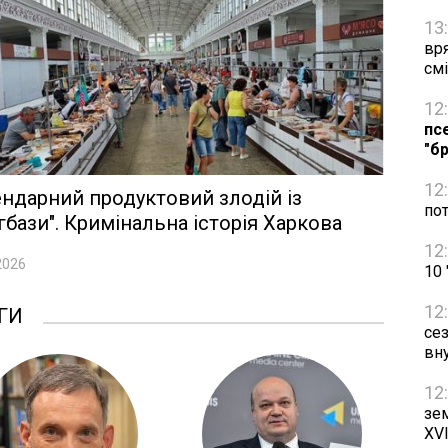
13
вр
см
12
пс
"бр
12
ндарний продуктовий злодій із
по
гбази". Кримінальна історія Харкова
12
2026
10
12
ГИ
се
вн
12
зем
XVI