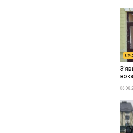
СУС
Зʼяв
вокз
06.08.