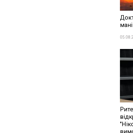
Док
мані
05.08.
Рите
відк
"Нік
вим