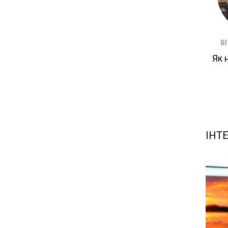
В
Як 
ІНТ