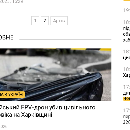
2023, 15:29
19
1
2
Архів
18
пі
об
ОВНЕ
ха
18
ци
18
Ха
17
дит
НА В УКРАЇНІ
ФО
йський FPV-дрон убив цивільного
17
віка на Харківщині
пе
32
2026