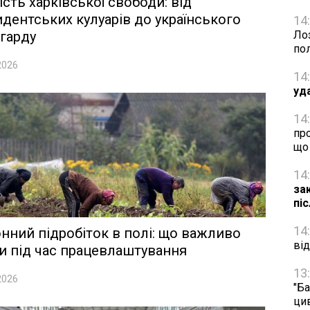
ість харківської свободи: від
дентських кулуарів до українського
14
гарду
Ло
по
2026
14
уд
14
пр
що
14
за
пі
14
нний підробіток в полі: що важливо
від
и під час працевлаштування
13
2026
"Ба
ци