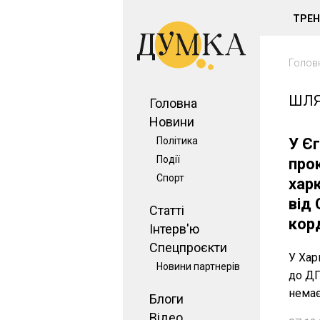
ТРЕ
Голов
ШЛЯ
Головна
Новини
Політика
У Є
Події
про
Спорт
хар
від
Статті
кор
Інтерв'ю
Спецпроєкти
У Хар
Новини партнерів
до ДП
немає
Блоги
Відео