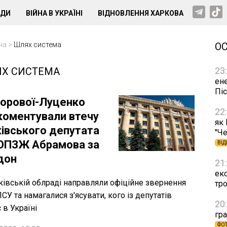
НДИ
ВІЙНА В УКРАЇНІ
ВІДНОВЛЕННЯ ХАРКОВА
на
>
Шлях система
О
Х СИСТЕМА
23
ен
Пі
горової-Луценко
22
коментували втечу
як
ківського депутата
"Че
 ОПЗЖ Абрамова за
ВІД
дон
21
ек
ківській облраді направляли офіційне звернення
тр
СУ та намагалися з'ясувати, кого із депутатів
20
 в Україні
гра
ФО