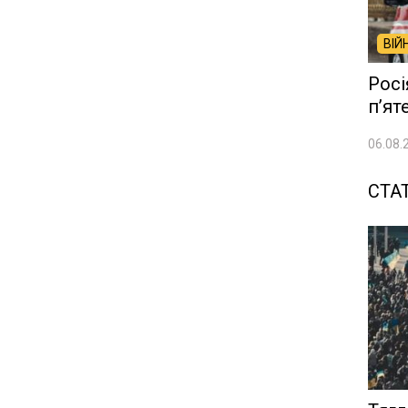
ВІЙ
Росі
п’ят
06.08.
СТАТ