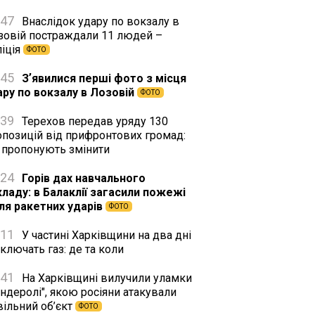
:47
Внаслідок удару по вокзалу в
зовій постраждали 11 людей –
ліція
ФОТО
:45
Зʼявилися перші фото з місця
ару по вокзалу в Лозовій
ФОТО
:39
Терехов передав уряду 130
опозицій від прифронтових громад:
 пропонують змінити
:24
Горів дах навчального
кладу: в Балаклії загасили пожежі
сля ракетних ударів
ФОТО
:11
У частині Харківщини на два дні
ключать газ: де та коли
:41
На Харківщині вилучили уламки
ндеролі", якою росіяни атакували
вільний об’єкт
ФОТО