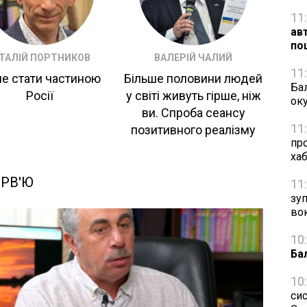
11
ав
по
ІТАЛІЙ ПОРТНИКОВ
ВАЛЕРІЙ ЧАЛИЙ
11
не стати частиною
Більше половини людей
Бал
Росії
у світі живуть гірше, ніж
ок
ви. Спроба сеансу
11
позитивного реалізму
пр
ха
ЕРВ'Ю
11
зу
во
10
Ба
10
си