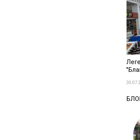
Леге
"Бла
30.07.
БЛО