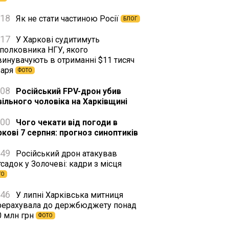
:18
Як не стати частиною Росії
БЛОГ
:17
У Харкові судитимуть
дполковника НГУ, якого
винувачують в отриманні $11 тисяч
баря
ФОТО
:08
Російський FPV-дрон убив
вільного чоловіка на Харківщині
:00
Чого чекати від погоди в
ркові 7 серпня: прогноз синоптиків
:49
Російський дрон атакував
садок у Золочеві: кадри з місця
ТО
:46
У липні Харківська митниця
рерахувала до держбюджету понад
0 млн грн
ФОТО