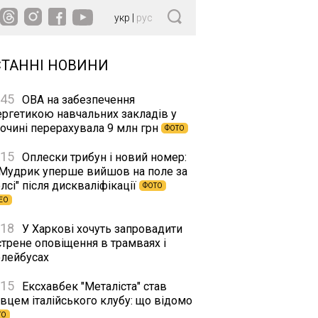
укр
|
рус
СТАННІ НОВИНИ
:45
ОВА на забезпечення
ергетикою навчальних закладів у
сочині перерахувала 9 млн грн
ФОТО
:15
Оплески трибун і новий номер:
 Мудрик уперше вийшов на поле за
лсі" після дискваліфікації
ФОТО
ЕО
:18
У Харкові хочуть запровадити
стрене оповіщення в трамваях і
олейбусах
:15
Ексхавбек "Металіста" став
вцем італійського клубу: що відомо
ТО