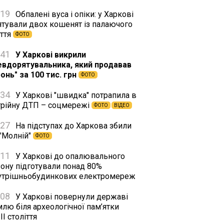
:19
Обпалені вуса і опіки: у Харкові
ятували двох кошенят із палаючого
іття
ФОТО
:41
У Харкові викрили
евдорятувальника, який продавав
онь" за 100 тис. грн
ФОТО
:34
У Харкові "швидка" потрапила в
трійну ДТП – соцмережі
ФОТО
ВІДЕО
:27
На підступах до Харкова збили
 "Молній"
ФОТО
:11
У Харкові до опалювального
зону підготували понад 80%
утрішньобудинкових електромереж
:08
У Харкові повернули державі
лю біля археологічної пам’ятки
II століття