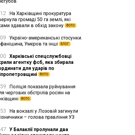
нєгубов
:12
На Харківщині прокуратура
ернула громаді 50 га землі, які
ками здавали в обхід закону
ФОТО
:09
Україно-американські стосунки.
ефанішина, Умєров та інші
БЛОГ
:00
Харківські спецслужбовці
крили агентку фсб, яка збирала
ординати для ударів по
іпропетровщині
ФОТО
:59
Поліція показала руйнування
ля чергових обстрілів росіян на
рківщині
ФОТО
:53
На вокзалі у Лозовій загинули
ізничники – голова правління УЗ
:47
У Балаклії пролунали два