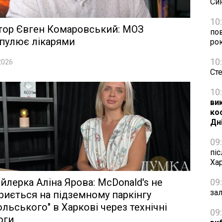
Си
10
тор Євген Комаровський: МОЗ
пов
пулює лікарями
ро
10
2026
Ст
10
ви
ко
Дн
09
піс
Ха
йлерка Аліна Ярова: McDonald's не
09
зал
риється на підземному паркінгу
ольського" в Харкові через технічні
09
оги