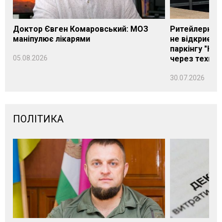
Доктор Євген Комаровський: МОЗ
Ритейлерка А
маніпулює лікарями
не відкриєть
паркінгу "Нік
05.08.2026
через техніч
30.07.2026
ПОЛІТИКА