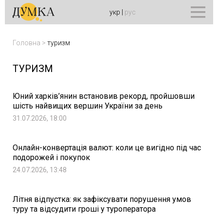
укр
|
рус
Головна
>
туризм
ТУРИЗМ
Юний харків’янин встановив рекорд, пройшовши
шість найвищих вершин України за день
31.07.2026, 18:00
Онлайн-конвертація валют: коли це вигідно під час
подорожей і покупок
24.07.2026, 13:48
Літня відпустка: як зафіксувати порушення умов
туру та відсудити гроші у туроператора