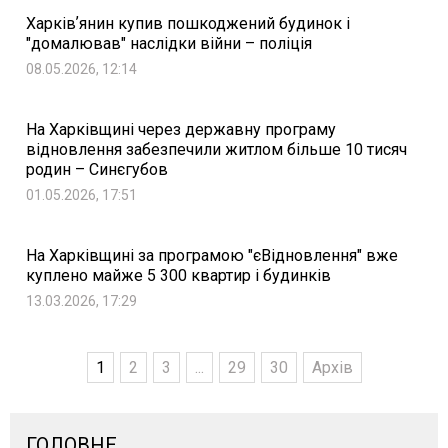
Харківʼянин купив пошкоджений будинок і
"домалював" наслідки війни – поліція
08.05.2026, 12:14
На Харківщині через державну програму
відновлення забезпечили житлом більше 10 тисяч
родин – Синєгубов
01.05.2026, 17:51
На Харківщині за програмою "єВідновлення" вже
куплено майже 5 300 квартир і будинків
13.03.2026, 17:29
1
2
3
...
29
30
Архів
ГОЛОВНЕ