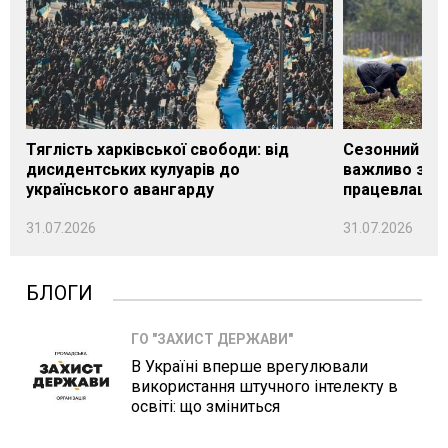
Тяглість харківської свободи: від
Сезонний під
дисидентських кулуарів до
важливо знат
українського авангарду
працевлашту
31.07.2026
31.07.2026
БЛОГИ
ГО "ЗАХИСТ ДЕРЖАВИ"
В Україні вперше врегулювали
використання штучного інтелекту в
освіті: що зміниться