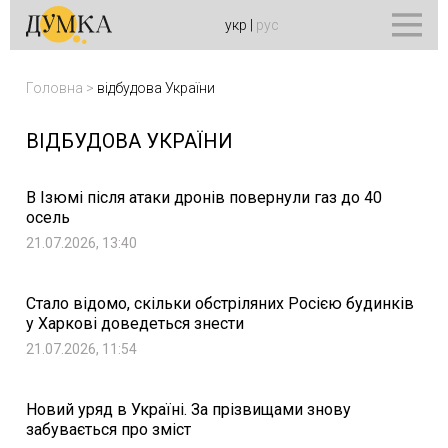
укр
|
рус
Головна
>
відбудова України
ВІДБУДОВА УКРАЇНИ
В Ізюмі після атаки дронів повернули газ до 40
осель
21.07.2026, 13:40
Стало відомо, скільки обстріляних Росією будинків
у Харкові доведеться знести
21.07.2026, 11:54
Новий уряд в Україні. За прізвищами знову
забувається про зміст