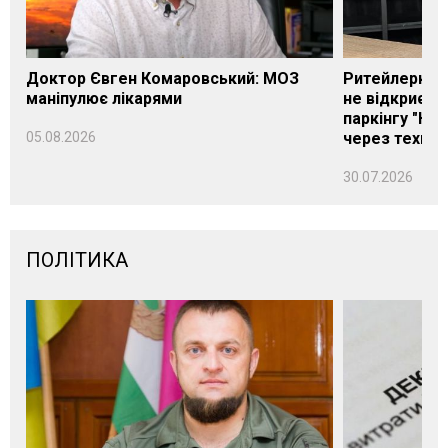
Доктор Євген Комаровський: МОЗ
Ритейлерка А
маніпулює лікарями
не відкриєть
паркінгу "Нік
05.08.2026
через техніч
30.07.2026
ПОЛІТИКА