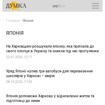
укр
|
рус
Головна
>
Японія
ЯПОНІЯ
На Харківщині розшукали японку, яка приїхала до
свого хлопця в Україну та зникла під час прогулянки
20.01.2026, 12:11
Уряд Японії купив три автобуси для перевезення
школярів у Харкові – мерія
08.10.2025, 17:49
Японія допоможе Харкову у відновленні житла та
підготовці до зими