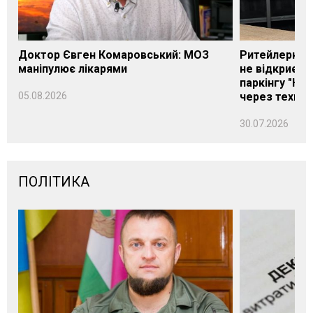
Доктор Євген Комаровський: МОЗ
Ритейлерка А
маніпулює лікарями
не відкриєть
паркінгу "Нік
05.08.2026
через техніч
30.07.2026
ПОЛІТИКА