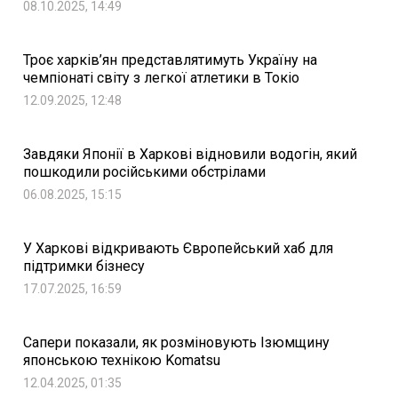
08.10.2025, 14:49
Троє харків’ян представлятимуть Україну на
чемпіонаті світу з легкої атлетики в Токіо
12.09.2025, 12:48
Завдяки Японії в Харкові відновили водогін, який
пошкодили російськими обстрілами
06.08.2025, 15:15
У Харкові відкривають Європейський хаб для
підтримки бізнесу
17.07.2025, 16:59
Сапери показали, як розміновують Ізюмщину
японською технікою Komatsu
12.04.2025, 01:35