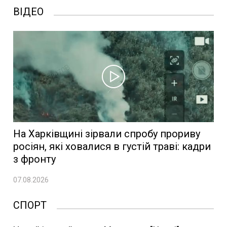
ВІДЕО
На Харківщині зірвали спробу прориву
росіян, які ховалися в густій траві: кадри
з фронту
07.08.2026
СПОРТ