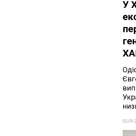
У 
ек
пе
ге
ХА
Оді
Євг
вип
Укр
низ
02.09.