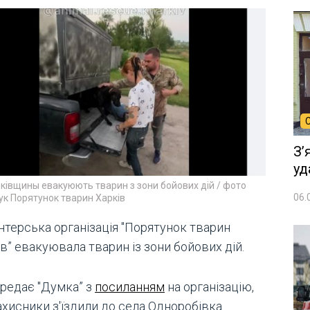
Зʼ
уд
ківщины евакуюють тварин з зони бойових дій / фото
06.
к Порятунок тварин Харків
нтерська організація "Порятунок тварин
в” евакуювала тварин із зони бойових дій.
ередає "Думка” з
посиланням
на організацію,
ахисники з'їздили до села Одноробівка