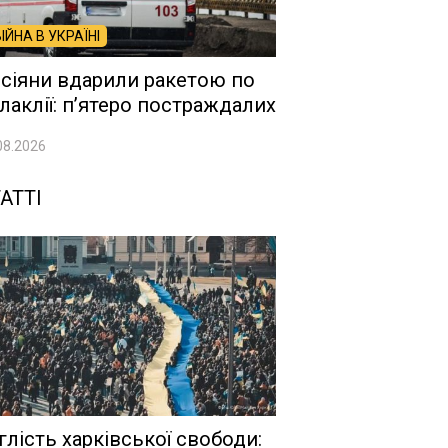
ВІЙНА В УКРАЇНІ
сіяни вдарили ракетою по
лаклії: п’ятеро постраждалих
08.2026
АТТІ
глість харківської свободи: