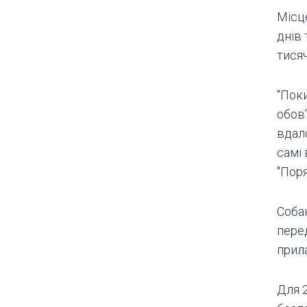
Місц
днів 
тися
"Поки
обов
вдало
самі 
"Поря
Собак
пере
прил
Для 2