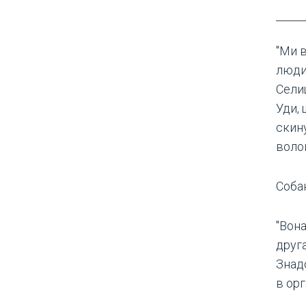
"Ми 
люди
Сели
Уди, 
скину
воло
Соба
"Вон
друг
Знад
в орг