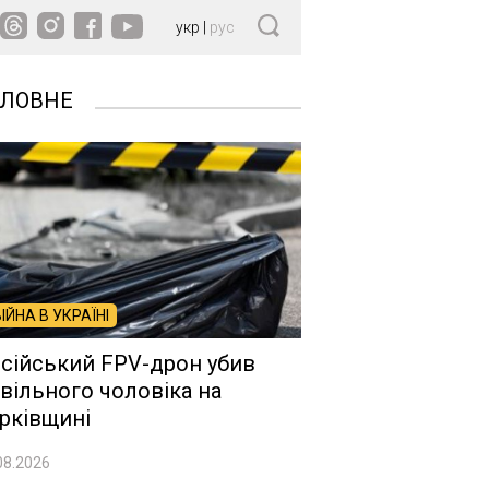
укр
|
рус
ОЛОВНЕ
ВІЙНА В УКРАЇНІ
сійський FPV-дрон убив
вільного чоловіка на
рківщині
08.2026