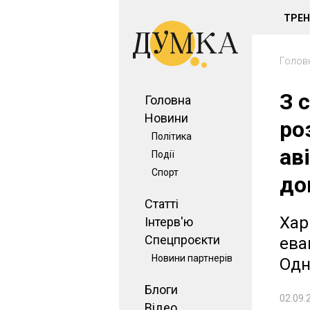
ТРЕ
Голов
З 
Головна
Новини
ро
Політика
ав
Події
Спорт
до
Статті
Хар
Інтерв'ю
Спецпроєкти
ева
Новини партнерів
Одн
Блоги
02.09.
Відео