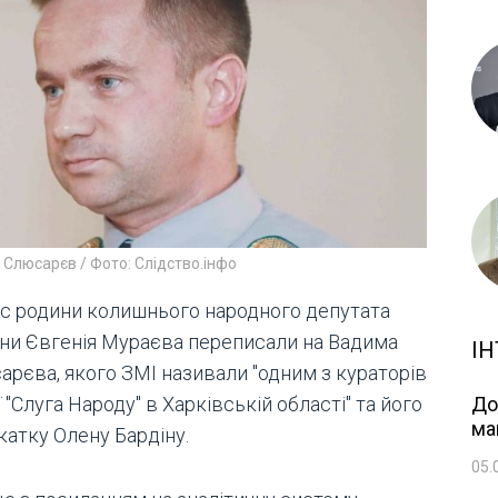
Слюсарєв / Фото: Слідство.інфо
ес родини колишнього народного депутата
їни Євгенія Мураєва переписали на Вадима
ІН
арєва, якого ЗМІ називали "одним з кураторів
ї "Слуга Народу" в Харківській області" та його
До
ма
катку Олену Бардіну.
05.