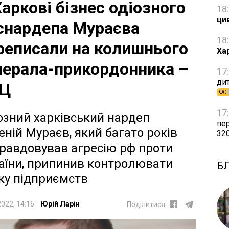
Харкові бізнес одіозного
18
ци
снардепа Мураєва
18
реписали на колишнього
Ха
нерала-прикордонника –
17
дит
Ц
ФО
17
озний харківський нардеп
пе
еній Мураєв, який багато років
32
равдовував агресію рф проти
аїни, припинив контролювати
Б
ку підприємств
2022, 14:16
Юрій Ларін
Поділитися