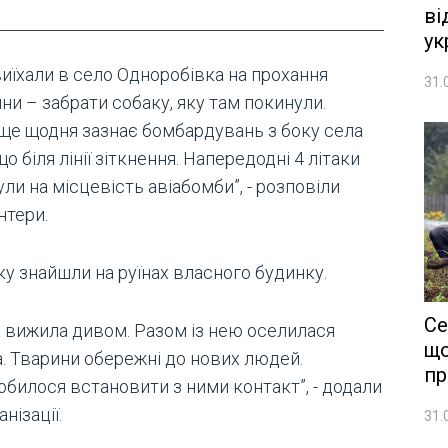
ві
ук
виїхали в село Одноробівка на прохання
31.
ни – забрати собаку, яку там покинули.
ще щодня зазнає бомбардувань з боку села
що біля лінії зіткнення. Напередодні 4 літаки
ли на місцевість авіабомби”, - розповіли
нтери.
ку знайшли на руїнах власного будинку.
Се
а вижила дивом. Разом із нею оселилася
що
а. Тварини обережні до нових людей.
пр
обилося встановити з ними контакт”, - додали
анізації.
31.