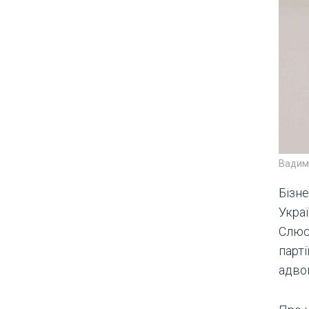
Вадим 
Бізн
Укра
Слюс
парті
адво