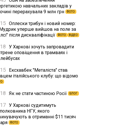
ОВА на забезпечення
ергетикою навчальних закладів у
сочині перерахувала 9 млн грн
ФОТО
:15
Оплески трибун і новий номер:
 Мудрик уперше вийшов на поле за
лсі" після дискваліфікації
ФОТО
ВІДЕО
:18
У Харкові хочуть запровадити
стрене оповіщення в трамваях і
олейбусах
:15
Ексхавбек "Металіста" став
вцем італійського клубу: що відомо
ТО
:18
Як не стати частиною Росії
БЛОГ
:17
У Харкові судитимуть
дполковника НГУ, якого
винувачують в отриманні $11 тисяч
баря
ФОТО