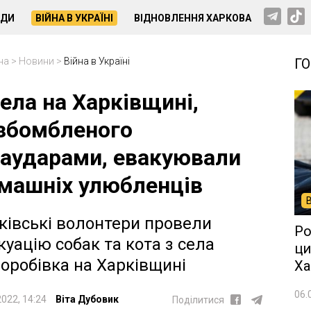
НДИ
ВІЙНА В УКРАЇНІ
ВІДНОВЛЕННЯ ХАРКОВА
на
>
Новини
>
Війна в Україні
Г
села на Харківщині,
збомбленого
іаударами, евакуювали
машніх улюбленців
ківські волонтери провели
Ро
куацію собак та кота з села
ци
оробівка на Харківщині
Ха
06.
2022, 14:24
Віта Дубовик
Поділитися