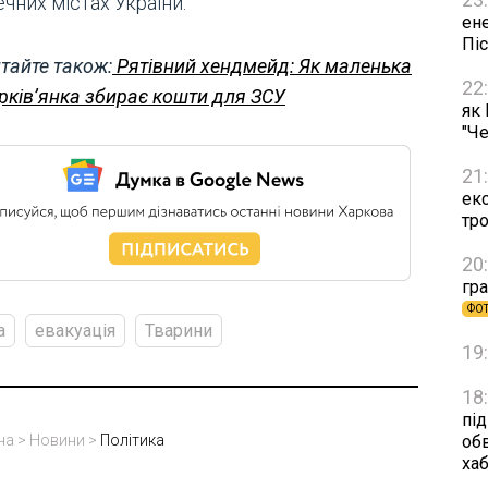
чних містах України.
ен
Пі
тайте також:
Рятівний хендмейд: Як маленька
22
рків’янка збирає кошти для ЗСУ
як
"Че
21
ек
тр
20
гра
ФО
а
евакуація
Тварини
19
18
пі
об
на
>
Новини
>
Політика
ха