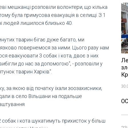
еві мешканці розповіли волонтери, що кілька
тому була примусова евакуація в селищі. З 1
чі людей лишилося близько 40.
нутих тварин бігає дуже багато, ми
’язково повернемося за ними. Цього разу нам
ся евакуювати 3 собак і кота, двоє з них
Ле
вибігли до нас за допомогою”, - розповіли у
зл
тунок тварин Харків”.
Кр
30.
у, за якою від початку їхали зоозахисники,
дали в село Вільшани на подальше
О
аштування.
 собак і кота шукатимуть прихисток у більш
23