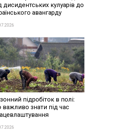
д дисидентських кулуарів до
раїнського авангарду
07.2026
зонний підробіток в полі:
 важливо знати під час
ацевлаштування
07.2026