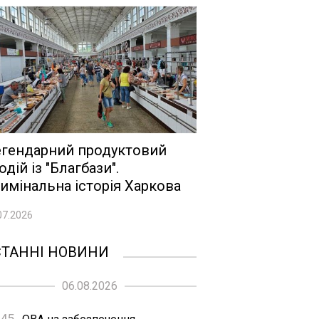
гендарний продуктовий
одій із "Благбази".
имінальна історія Харкова
07.2026
СТАННІ НОВИНИ
06.08.2026
:45