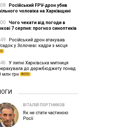
:08
Російський FPV-дрон убив
вільного чоловіка на Харківщині
:00
Чого чекати від погоди в
ркові 7 серпня: прогноз синоптиків
:49
Російський дрон атакував
садок у Золочеві: кадри з місця
ТО
:46
У липні Харківська митниця
рерахувала до держбюджету понад
0 млн грн
ФОТО
ЛОГИ
ВІТАЛІЙ ПОРТНИКОВ
Як не стати частиною
Росії