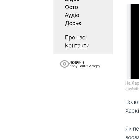
Фото
Аудіо
Досьє
Про нас
Контакти
Людям з
порушенням зору
На Хар
фейсбу
Воло
Харкі
Як п
зооз