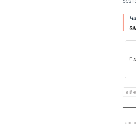
безпе
Чи
ха
війн
Голов