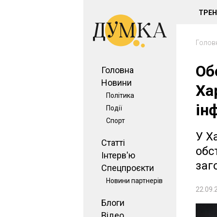
ТРЕ
Голов
Об
Головна
Новини
Ха
Політика
ін
Події
Спорт
У Х
Статті
обс
Інтерв'ю
заг
Спецпроєкти
Новини партнерів
22.09.
Блоги
Відео