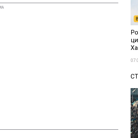
Ро
ци
Ха
07.
СТ