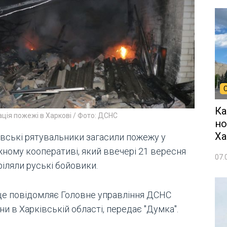
Ка
ація пожежі в Харкові / Фото: ДСНС
но
Ха
івські рятувальники загасили пожежу у
жному кооперативі, який ввечері 21 вересня
07.
іляли руські бойовики.
це повідомляє Головне управління ДСНС
ни в Харківській області, передає "Думка".