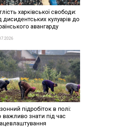
глість харківської свободи:
д дисидентських кулуарів до
раїнського авангарду
07.2026
зонний підробіток в полі:
 важливо знати під час
ацевлаштування