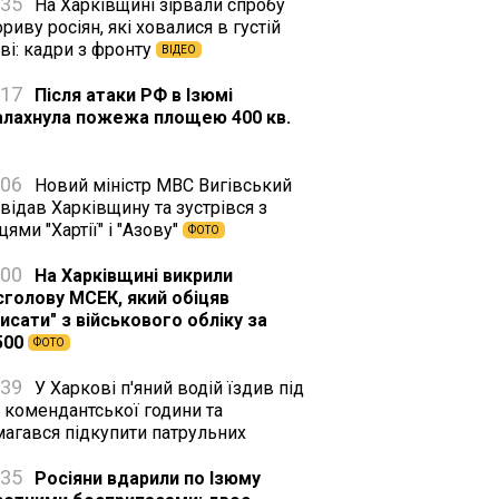
:35
На Харківщині зірвали спробу
риву росіян, які ховалися в густій
ві: кадри з фронту
ВІДЕО
:17
Після атаки РФ в Ізюмі
алахнула пожежа площею 400 кв.
:06
Новий міністр МВС Вигівський
відав Харківщину та зустрівся з
цями "Хартії" і "Азову"
ФОТО
:00
На Харківщині викрили
сголову МСЕК, який обіцяв
исати" з військового обліку за
500
ФОТО
:39
У Харкові п'яний водій їздив під
 комендантської години та
магався підкупити патрульних
:35
Росіяни вдарили по Ізюму