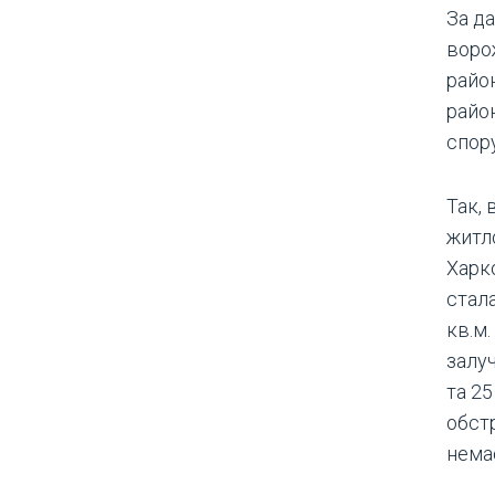
За д
воро
район
район
спору
Так, 
житл
Харк
стала
кв.м.
залу
та 2
обст
нема