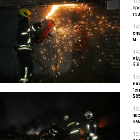
14
про
тра
14
сп
м
14
від
бій
14
ек
"сп
$6
13
час
на
13