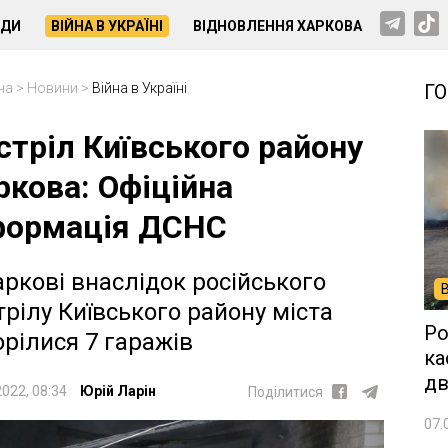
НДИ
ВІЙНА В УКРАЇНІ
ВІДНОВЛЕННЯ ХАРКОВА
на
>
Новини
>
Війна в Україні
Г
стріл Київського району
ркова: Офіційна
формація ДСНС
аркові внаслідок російського
трілу Київського району міста
Ро
орілися 7 гаражів
ка
дв
2022, 08:34
Юрій Ларін
Поділитися
07.