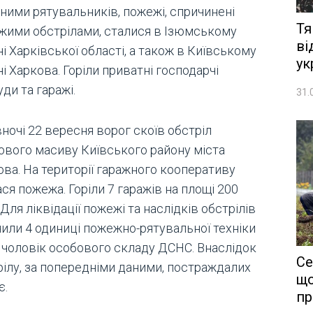
аними рятувальників, пожежі, спричинені
Тя
жими обстрілами, сталися в Ізюмському
ві
і Харківської області, а також в Київському
ук
і Харкова. Горіли приватні господарчі
ди та гаражі.
31.
вночі 22 вересня ворог скоїв обстріл
ового масиву Київського району міста
ова. На території гаражного кооперативу
ся пожежа. Горіли 7 гаражів на площі 200
 Для ліквідації пожежі та наслідків обстрілів
чили 4 одиниці пожежно-рятувальної техніки
5 чоловік особового складу ДСНС. Внаслідок
Се
рілу, за попередніми даними, постраждалих
що
є.
пр