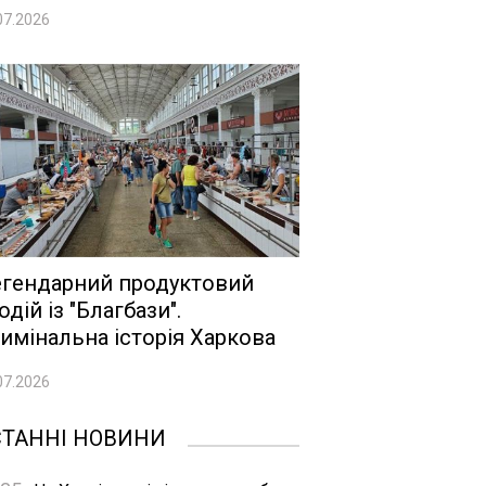
07.2026
гендарний продуктовий
одій із "Благбази".
имінальна історія Харкова
07.2026
СТАННІ НОВИНИ