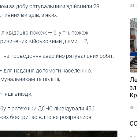
31.
лом за добу рятувальники здійснили 28
тивних виїздів, з яких:
 ліквідацію пожеж — 6, у т.ч. пожеж
ричинених військовими діями — 2,
– на проведення аварійно рятувальних робіт,
– для надання допомоги населенню,
мунальникам та поліції,
Ле
зл
– інші виїзди.
Кр
30.
обу піротехніки ДСНС ліквідували 456
жих боєприпасів, що не розірвалися.
О