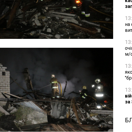
ка
за
13
на 
ви
13
очі
м/
13
яко
"б
13
ві
за
Б