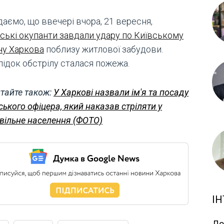
аємо, що ввечері вчора, 21 вересня,
йські окупанти завдали удару по Київському
ну Харкова
поблизу житлової забудови.
лідок обстрілу сталася пожежа.
тайте також:
У Харкові назвали ім'я та посаду
ського офіцера, який наказав стріляти у
вільне населення (ФОТО)
ІН
До