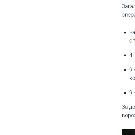
Зага
опера
на
сп
4 
9 
ко
9 
За д
воро