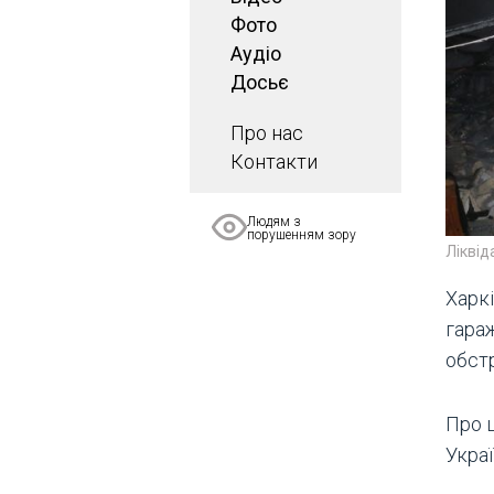
Фото
Аудіо
Досьє
Про нас
Контакти
Людям з
порушенням зору
Ліквід
Харк
гара
обстр
Про 
Украї