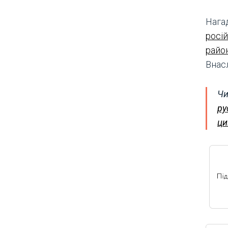
Нагад
росі
райо
Внас
Чи
ру
ци