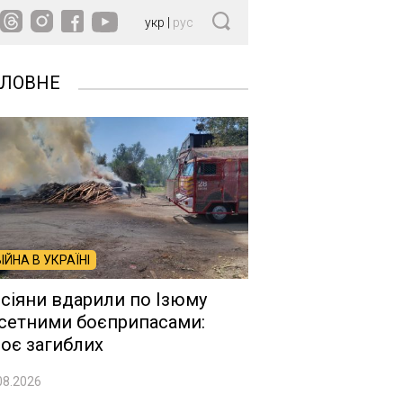
укр
|
рус
ОЛОВНЕ
ВІЙНА В УКРАЇНІ
сіяни вдарили по Ізюму
сетними боєприпасами:
оє загиблих
08.2026