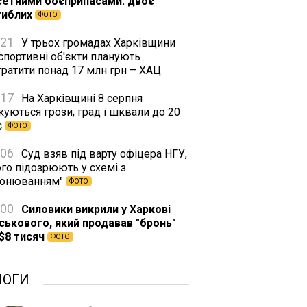
сетними боєприпасами: двоє
гиблих
ФОТО
:21
У трьох громадах Харківщини
спортивні об'єкти планують
тратити понад 17 млн грн – ХАЦ
:17
На Харківщині 8 серпня
куються грози, град і шквали до 20
с
ФОТО
:06
Суд взяв під варту офіцера НГУ,
го підозрюють у схемі з
ронюванням"
ФОТО
:00
Силовики викрили у Харкові
йськового, який продавав "бронь"
 $8 тисяч
ФОТО
ЛОГИ