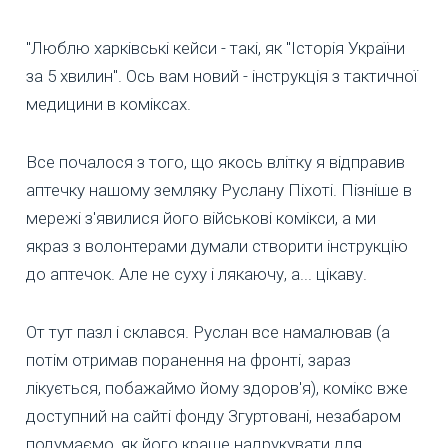
"Люблю харківські кейси - такі, як "Історія України
за 5 хвилин". Ось вам новий - інструкція з тактичної
медицини в коміксах.
Все почалося з того, що якось влітку я відправив
аптечку нашому земляку Руслану Піхоті. Пізніше в
мережі з'явилися його військові комікси, а ми
якраз з волонтерами думали створити інструкцію
до аптечок. Але не суху і лякаючу, а... цікаву.
От тут пазл і склався. Руслан все намалював (а
потім отримав поранення на фронті, зараз
лікується, побажаймо йому здоров'я), комікс вже
доступний на сайті фонду Згуртовані, незабаром
подумаємо, як його краще надрукувати для