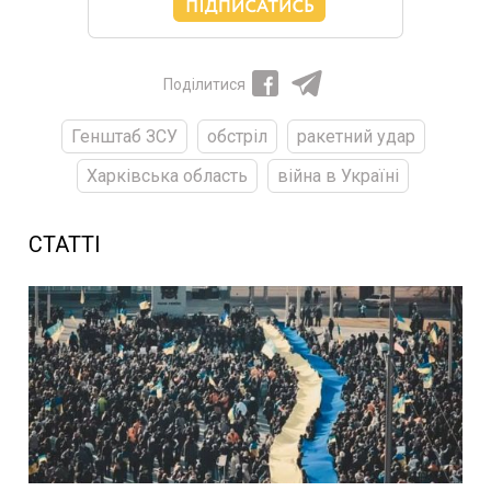
Поділитися
Генштаб ЗСУ
обстріл
ракетний удар
Харківська область
війна в Україні
СТАТТІ