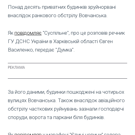
Понад десять приватних будинків зруйнорвані
внаслідок ранкового обстрілу Вовчанська.
Як
повідомляє
"Суспільне", про це розповів речник
ГУ ДСНС України в Харківській області Євген
Василенко, передає "Думка".
За його даними, будинки пошкоджені на чотирьох
вулицях Вовчанська. Також внаслідок авіаційного
обстрілу часткових руйнувань зазнали господарчі
споруди, ворота та паркани біля будинків.
Як
повідомляв
у марафоні "Єдині новини" голова