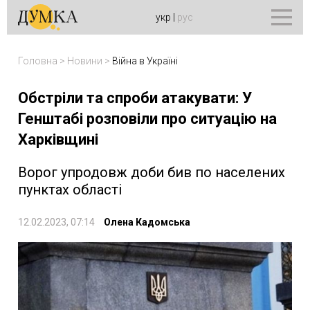
укр
|
рус
Головна
>
Новини
>
Війна в Україні
Обстріли та спроби атакувати: У
Генштабі розповіли про ситуацію на
Харківщині
Ворог упродовж доби бив по населених
пунктах області
12.02.2023, 07:14
Олена Кадомська