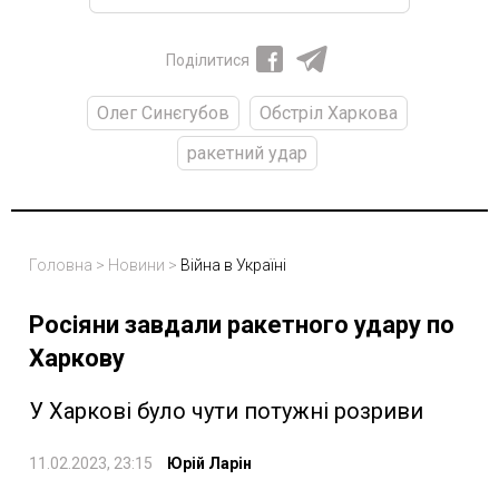
Поділитися
Олег Синєгубов
Обстріл Харкова
ракетний удар
Головна
>
Новини
>
Війна в Україні
Росіяни завдали ракетного удару по
Харкову
У Харкові було чути потужні розриви
11.02.2023, 23:15
Юрій Ларін