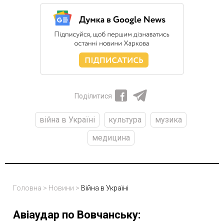
Поділитися
війна в Україні
культура
музика
медицина
Головна
>
Новини
>
Війна в Україні
Авіаудар по Вовчанську: