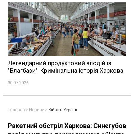
Легендарний продуктовий злодій із
"Благбази". Кримінальна історія Харкова
30.07.2026
Головна
>
Новини
>
Війна в Україні
Ракетний обстріл Харкова: Синєгубов