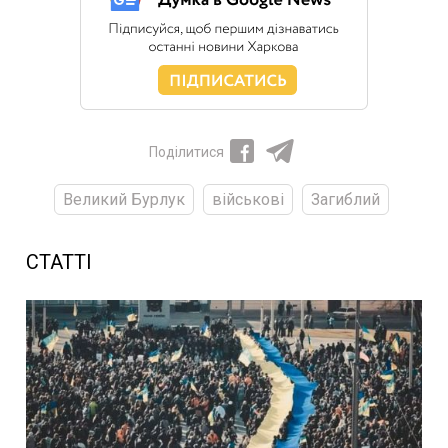
Поділитися
Великий Бурлук
військові
Загиблий
СТАТТІ