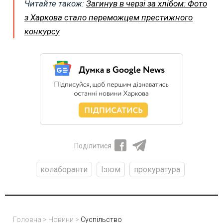
Читайте також:
Загинув в черзі за хлібом: Фото
з Харкова стало переможцем престижного
конкурсу
Поділитися
колаборанти
Ізюм
прокуратура
Головна
>
Новини
>
Суспільство