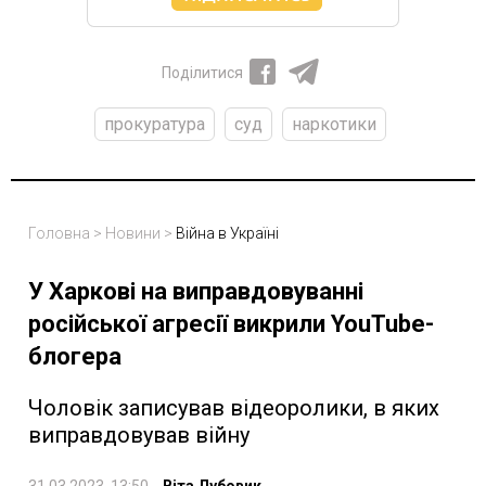
Поділитися
прокуратура
суд
наркотики
Головна
>
Новини
>
Війна в Україні
У Харкові на виправдовуванні
російської агресії викрили YouTube-
блогера
Чоловік записував відеоролики, в яких
виправдовував війну
31.03.2023, 13:50
Віта Дубовик