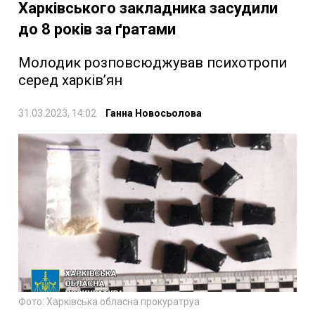
Харківського закладника засудили
до 8 років за ґратами
Молодик розповсюджував психотропи
серед харків’ян
31.03.2023, 14:02
Ганна Новосьолова
Фото: Харківська обласна прокуратруа