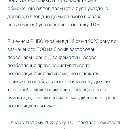
року між вказаним АТ та товариством з
обмеженою відповідальністю було укладено
договір, відповідно до умов якого вказана
нерухомість була передана в іпотеку ТОВ.
Рішенням РНБО України від 12 січня 2023 року до
зазначеного ТОВ на 5 років застосовані
персональні санкції, зокрема тимчасове
позбавлення права користуватися та
розпоряджатися активами, що належать
юридичній особі, а також активами, щодо яких
така особа може прямо чи опосередковано
вчиняти дії, тотожні за змістом здійсненню права
розпорядження ними.
Однак у лютому 2023 року ТОВ продало нежитлові