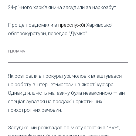
24-річного харків'янина засудили за наркозбут.
Про це повідомили в
пресслужбі
Харківської
облпрокуратури, передає "Думка".
Як розповіли в прокуратурі, чоловік влаштувався
на роботу в інтернет-магазин в якості кур’єра.
Однак діяльність магазину була незаконною — він
спеціалізувався на продажі наркотичних і
психотропних речовин.
Засуджений розкладав по місту згортки з "PVP",
фотографував місце схованки та надсилав