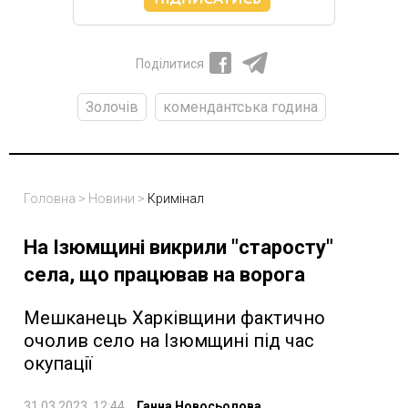
Поділитися
Золочів
комендантська година
Головна
>
Новини
>
Кримінал
На Ізюмщині викрили "старосту"
села, що працював на ворога
Мешканець Харківщини фактично
очолив село на Ізюмщині під час
окупації
31.03.2023, 12:44
Ганна Новосьолова