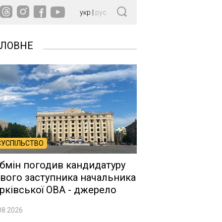
укр
|
рус
ОЛОВНЕ
СУСПІЛЬСТВО
бмін погодив кандидатуру
вого заступника начальника
рківської ОВА - джерело
08.2026