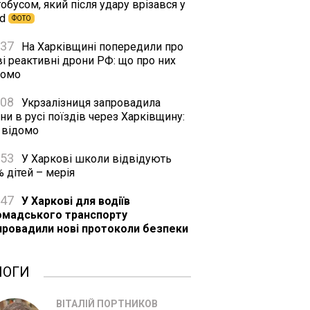
обусом, який після удару врізався у
rd
ФОТО
:37
На Харківщині попередили про
і реактивні дрони РФ: що про них
домо
:08
Укрзалізниця запровадила
ни в русі поїздів через Харківщину:
 відомо
:53
У Харкові школи відвідують
 дітей – мерія
:47
У Харкові для водіїв
омадського транспорту
провадили нові протоколи безпеки
ЛОГИ
ВІТАЛІЙ ПОРТНИКОВ