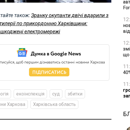
авт
Fo
тайте також:
Зранку окупанти двічі вдарили з
12
тилерії по прикордонню Харківщини:
нов
шкоджені електромережі
ві
12
змі
що
11
40%
11
гр
огія
екоінспекція
суд
збитки
за
ни Харкова
Харківська область
Б