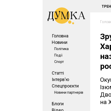
ТРЕ
Голов
Зр
Головна
Новини
Ха
Політика
на
Події
Спорт
ро
Статті
Оку
Інтерв'ю
Спецпроєкти
Ізю
Новини партнерів
Дво
на 
Блоги
Відео