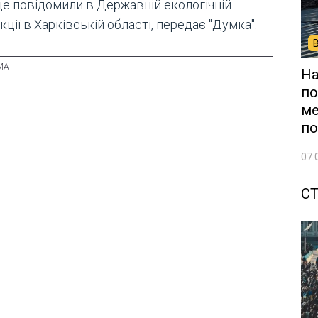
це повідомили в Державній екологічній
кції в Харківській області, передає "Думка".
На
по
ме
по
07.
СТ