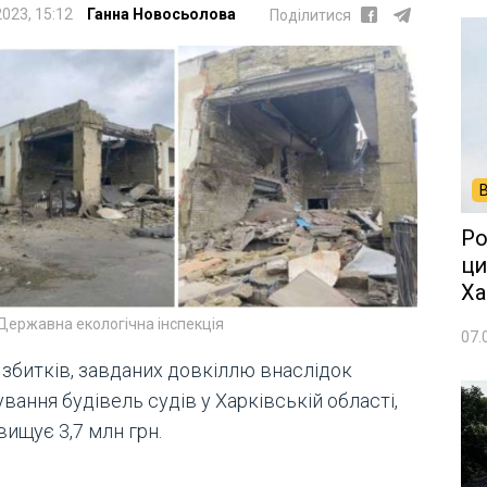
2023, 15:12
Ганна Новосьолова
Поділитися
Ро
ци
Ха
Державна екологічна інспекція
07.
 збитків, завданих довкіллю внаслідок
вання будівель судів у Харківській області,
ищує 3,7 млн грн.