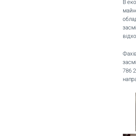
В еко
майн
облад
засм
відх
Фахі
засм
786 2
напр