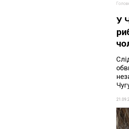
Голов
У 
ри
чо
Слі
обв
нез
Чуг
21.09.