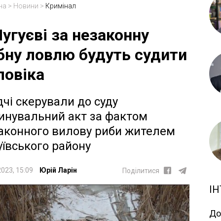
на
>
Новини
>
Кримінал
Чугуєві за незаконну
бну ловлю будуть судити
ловіка
дчі скерували до суду
инувальний акт за фактом
аконного вилову риби жителем
уївського району
2023, 15:09
Юрій Ларін
Поділитися
ІН
До