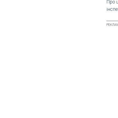
Про 
інспе