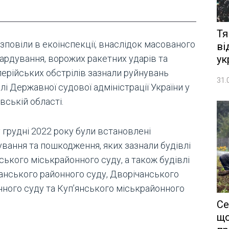
Тя
зповіли в екоінспекції, внаслідок масованого
ві
ук
ардування, ворожих ракетних ударів та
лерійських обстрілів зазнали руйнувань
31.
лі Державної судової адміністрації України у
вській області.
у грудні 2022 року були встановлені
ування та пошкодження, яких зазнали будівлі
ського міськрайонного суду, а також будівлі
анського районного суду, Дворічанського
нного суду та Куп’янського міськрайонного
Се
що