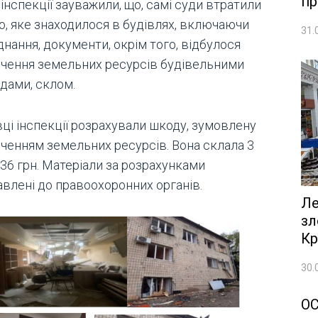
пр
інспекції зауважили, що, самі суди втратили
о, яке знаходилося в будівлях, включаючи
31.
нання, документи, окрім того, відбулося
ічення земельних ресурсів будівельними
одами, склом.
вці інспекції розрахували шкоду, зумовлену
іченням земельних ресурсів. Вона склала 3
36 грн. Матеріали за розрахунками
авлені до правоохоронних органів.
Ле
зл
Кр
30.
О