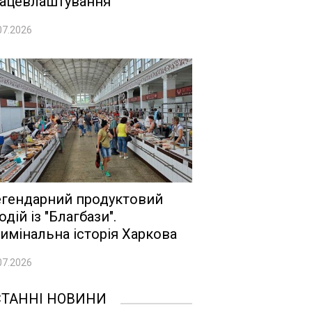
ацевлаштування
07.2026
гендарний продуктовий
одій із "Благбази".
имінальна історія Харкова
07.2026
СТАННІ НОВИНИ