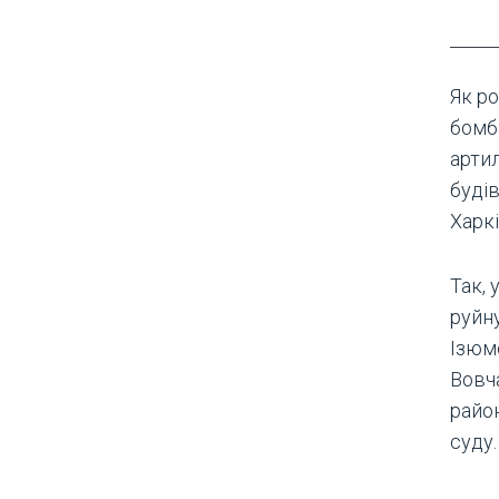
Як ро
бомб
арти
будів
Харкі
Так, 
руйн
Ізюм
Вовч
райо
суду.