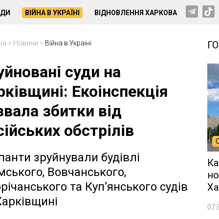
НДИ
ВІЙНА В УКРАЇНІ
ВІДНОВЛЕННЯ ХАРКОВА
на
>
Новини
>
Війна в Україні
Г
уйновані суди на
рківщині: Екоінспекція
звала збитки від
сійських обстрілів
панти зруйнували будівлі
Ка
мського, Вовчанського,
но
річанського та Куп’янського судів
Ха
Харківщині
07.