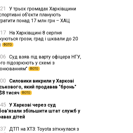
:21
У трьох громадах Харківщини
спортивні об'єкти планують
тратити понад 17 млн грн – ХАЦ
:17
На Харківщині 8 серпня
куються грози, град і шквали до 20
с
ФОТО
:06
Суд взяв під варту офіцера НГУ,
го підозрюють у схемі з
ронюванням"
ФОТО
:00
Силовики викрили у Харкові
йськового, який продавав "бронь"
 $8 тисяч
ФОТО
:45
У Харкові через суд
бов'язали збільшити штат служб у
равах дітей
:37
ДТП на ХТЗ: Toyota зіткнулася з