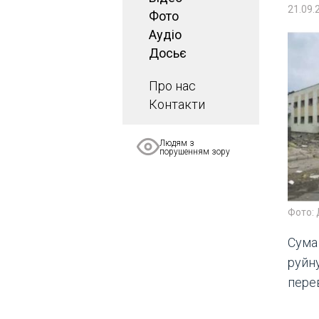
21.09.
Фото
Аудіо
Досьє
Про нас
Контакти
Людям з
порушенням зору
Фото: 
Сума
руйну
перев