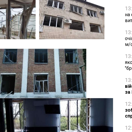
13
на 
ви
13
очі
м/
13
яко
"б
13
ві
за
12
зо
сп
12