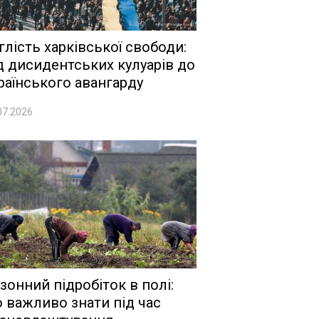
глість харківської свободи:
д дисидентських кулуарів до
раїнського авангарду
07.2026
зонний підробіток в полі:
 важливо знати під час