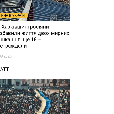
ВІЙНА В УКРАЇНІ
 Харківщині росіяни
збавили життя двох мирних
шканців, ще 18 –
страждали
08.2026
АТТІ