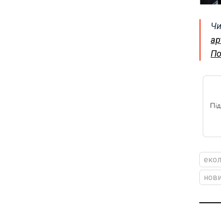
Чи
ар
По
екол
нови