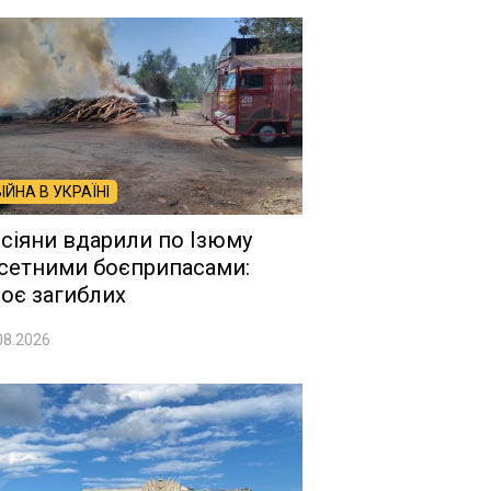
ВІЙНА В УКРАЇНІ
сіяни вдарили по Ізюму
сетними боєприпасами:
оє загиблих
08.2026