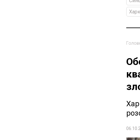
Синє
Харк
Голов
Об
кв
зл
Хар
роз
06.10.