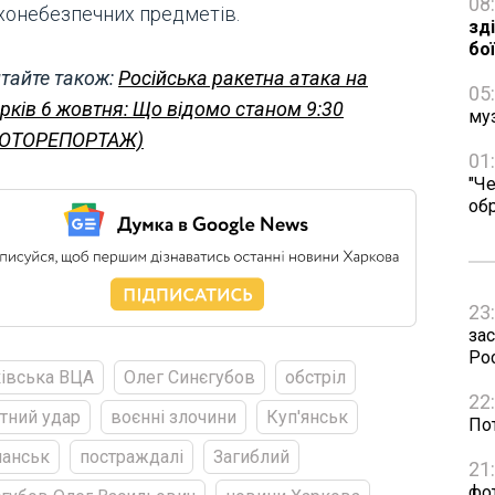
08
хонебезпечних предметів.
зд
бо
тайте також:
Російська ракетна атака на
05
рків 6 жовтня: Що відомо станом 9:30
му
ФОТОРЕПОРТАЖ)
01
"Че
об
23
зас
Рос
івська ВЦА
Олег Синєгубов
обстріл
22
тний удар
воєнні злочини
Куп'янськ
Пот
чанськ
постраждалі
Загиблий
21
фо