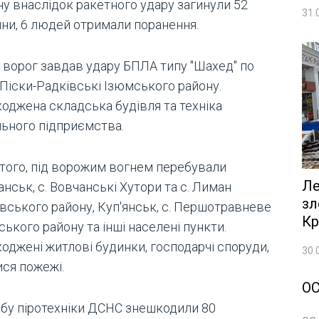
ну внаслідок ракетного удару загинули 52
31.
ни, 6 людей отримали поранення.
і ворог завдав удару БПЛА типу "Шахед" по
 Піски-Радківські Ізюмського району.
оджена складська будівля та техніка
льного підприємства.
 того, під ворожим вогнем перебували
Ле
нськ, с. Вовчанські Хутори та с. Лиман
зл
ївського району, Куп'янськ, с. Першотравневе
Кр
ького району та інші населені пункти.
оджені житлові будинки, господарчі споруди,
30.
ися пожежі.
О
обу піротехніки ДСНС знешкодили 80