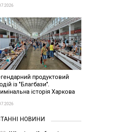
07.2026
гендарний продуктовий
одій із "Благбази".
имінальна історія Харкова
07.2026
СТАННІ НОВИНИ