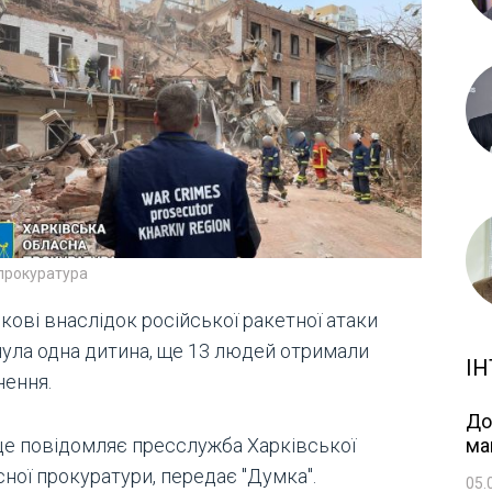
прокуратура
кові внаслідок російської ракетної атаки
нула одна дитина, ще 13 людей отримали
ІН
нення.
До
це повідомляє пресслужба Харківської
ма
ної прокуратури, передає "Думка".
05.