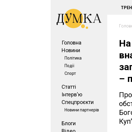
ТРЕ
Голов
На
Головна
Новини
вн
Політика
за
Події
Спорт
– 
Статті
Про
Інтерв'ю
Спецпроєкти
обс
Новини партнерів
Бог
Куп
Блоги
Відео