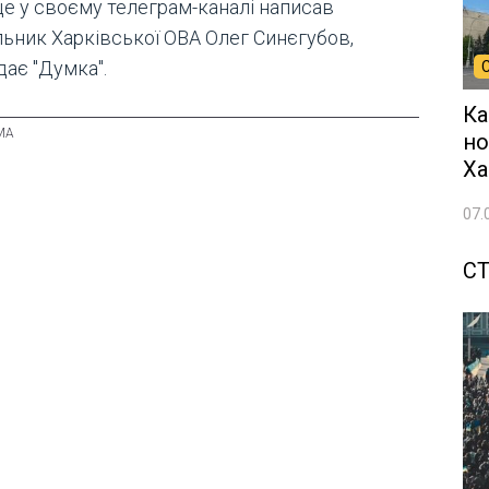
це у своєму телеграм-каналі написав
льник Харківської ОВА Олег Синєгубов,
дає "Думка".
Ка
но
Ха
07.
СТ