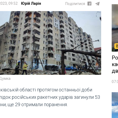
2023, 09:52
Юрій Ларін
Поділитися
Ро
ка
дв
 Думка
07.
ківській області протягом останньої доби
лідок російських ракетних ударів загинули 53
ни, ще 29 отримали поранення.