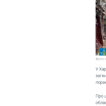
Фото: 
У Хар
заги
пора
Про 
облас