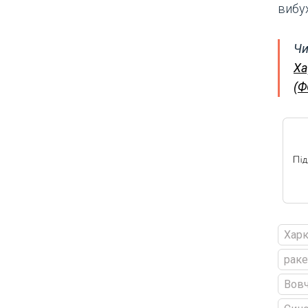
вибу
Чи
Ха
(
Харк
раке
Вов