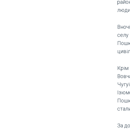
райо
люди
Вноч
селу
Пошк
циві
Крім
Вовча
Чугу
Ізюмс
Пошк
стал
За д