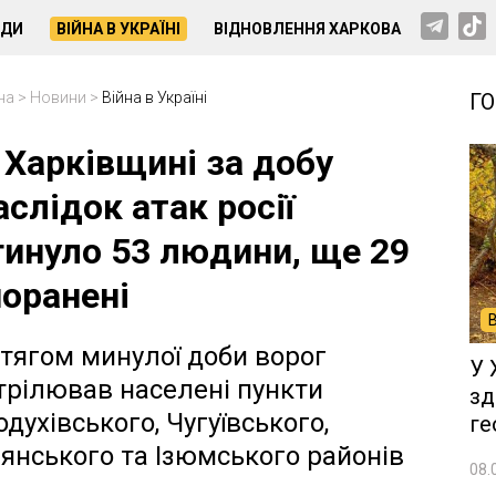
НДИ
ВІЙНА В УКРАЇНІ
ВІДНОВЛЕННЯ ХАРКОВА
на
>
Новини
>
Війна в Україні
Г
 Харківщині за добу
аслідок атак росії
гинуло 53 людини, ще 29
поранені
тягом минулої доби ворог
У 
трілював населені пункти
зд
одухівського, Чугуївського,
ге
'янського та Ізюмського районів
08.