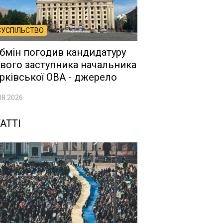
СУСПІЛЬСТВО
бмін погодив кандидатуру
вого заступника начальника
рківської ОВА - джерело
08.2026
АТТІ