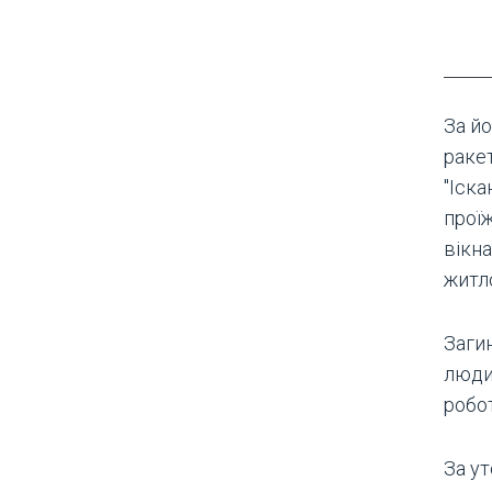
За йо
ракет
"Іска
проїж
вікна
житл
Заги
люди
робот
За ут