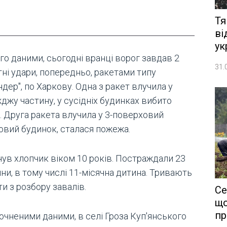
Тя
ві
ук
го даними, сьогодні вранці ворог завдав 2
31.
ні удари, попередньо, ракетами типу
ндер", по Харкову. Одна з ракет влучила у
джу частину, у сусідніх будинках вибито
. Друга ракета влучила у 3-поверховий
овий будинок, сталася пожежа.
нув хлопчик віком 10 років. Постраждали 23
ни, в тому числі 11-місячна дитина. Тривають
и з розбору завалів.
Се
що
пр
очненими даними, в селі Гроза Куп'янського