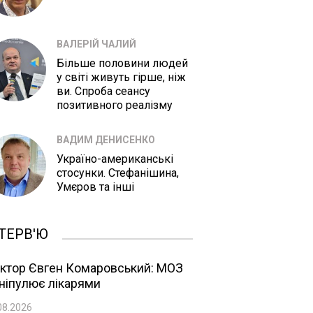
ВАЛЕРІЙ ЧАЛИЙ
Більше половини людей
у світі живуть гірше, ніж
ви. Спроба сеансу
позитивного реалізму
ВАДИМ ДЕНИСЕНКО
Україно-американські
стосунки. Стефанішина,
Умєров та інші
ТЕРВ'Ю
ктор Євген Комаровський: МОЗ
ніпулює лікарями
08.2026