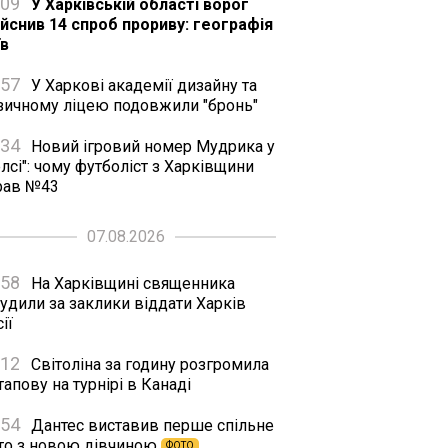
:09
У Харківській області ворог
ійснив 14 спроб прориву: географія
їв
:57
У Харкові академії дизайну та
зичному ліцею подовжили "бронь"
:34
Новий ігровий номер Мудрика у
лсі": чому футболіст з Харківщини
рав №43
07.08.2026
:58
На Харківщині священника
удили за заклики віддати Харків
ії
:12
Світоліна за годину розгромила
апову на турнірі в Канаді
:54
Дантес виставив перше спільне
то з новою дівчиною
ФОТО