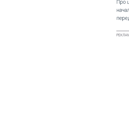
Про 
нача
пере