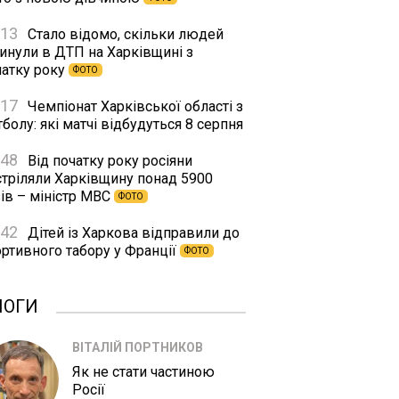
:13
Стало відомо, скільки людей
гинули в ДТП на Харківщині з
чатку року
ФОТО
:17
Чемпіонат Харківської області з
болу: які матчі відбудуться 8 серпня
:48
Від початку року росіяни
стріляли Харківщину понад 5900
ів – міністр МВС
ФОТО
:42
Дітей із Харкова відправили до
ортивного табору у Франції
ФОТО
ЛОГИ
ВІТАЛІЙ ПОРТНИКОВ
Як не стати частиною
Росії