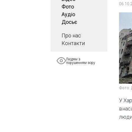
06.10.
Фото
Аудіо
Досьє
Про нас
Контакти
Людям з
порушенням зору
Фото:
У Хар
внас
люди