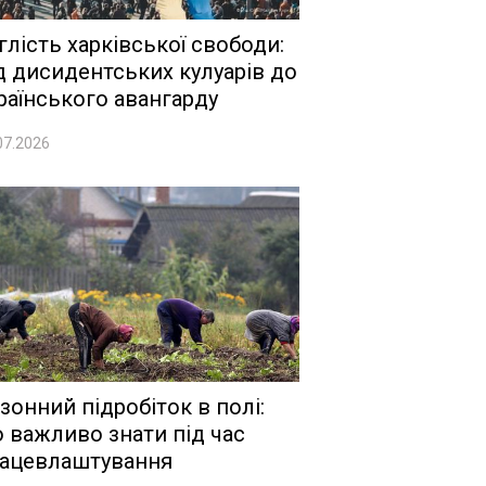
глість харківської свободи:
д дисидентських кулуарів до
раїнського авангарду
07.2026
зонний підробіток в полі:
 важливо знати під час
ацевлаштування