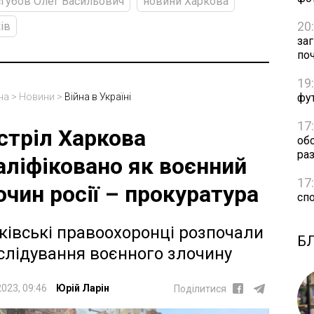
губов Олег Васильович
новини Харкова
20
ів
за
по
19
фут
на
>
Новини
>
Війна в Україні
17
стріл Харкова
об
раз
аліфіковано як воєнний
17
очин росії – прокуратура
сп
ківські правоохоронці розпочали
Б
слідування воєнного злочину
2023, 09:46
Юрій Ларін
Поділитися