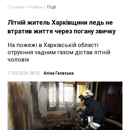
Головна
>
Новини
>
Події
Літній житель Харківщини ледь не
втратив життя через погану звичку
На пожежі в Харківській області
отруєння чадним газом дістав літній
чоловік
17.03.2024, 08:32
Аліна Гаєвська