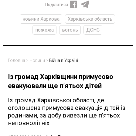
Поділитися
новини Харкова
Харківська область
пожежа
вогонь
ДСНС
Головна
>
Новини
>
Війна в Україні
Із громад Харківщини примусово
евакуювали ще п’ятьох дітей
Із громад Харківської області, де
оголошена примусова евакуація дітей із
родинами, за добу вивезли ще п’ятьох
неповнолітніх