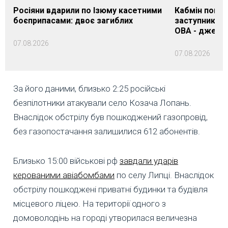
Росіяни вдарили по Ізюму касетними
Кабмін погод
боєприпасами: двоє загиблих
заступника н
ОВА - джере
07.08.2026
07.08.2026
За його даними, близько 2:25 російські
безпілотники атакували село Козача Лопань.
Внаслідок обстрілу був пошкоджений газопровід,
без газопостачання залишилися 612 абонентів.
Близько 15:00 військові рф
завдали ударів
керованими авіабомбами
по селу Липці. Внаслідок
обстрілу пошкоджені приватні будинки та будівля
місцевого ліцею. На території одного з
домоволодінь на городі утворилася величезна