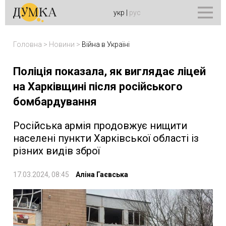
укр
|
рус
Головна
>
Новини
>
Війна в Україні
Поліція показала, як виглядає ліцей
на Харківщині після російського
бомбардування
Російська армія продовжує нищити
населені пункти Харківської області із
різних видів зброї
17.03.2024, 08:45
Аліна Гаєвська