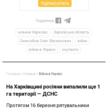
Поділитися
новини Харкова
Харківська область
Синєгубов Олег Васильович
війна
війна в Україні
окупанти
Головна
>
Новини
>
Війна в Україні
На Харківщині росіяни випалили ще 1
га території — ДСНС
Протягом 16 березня рятувальники