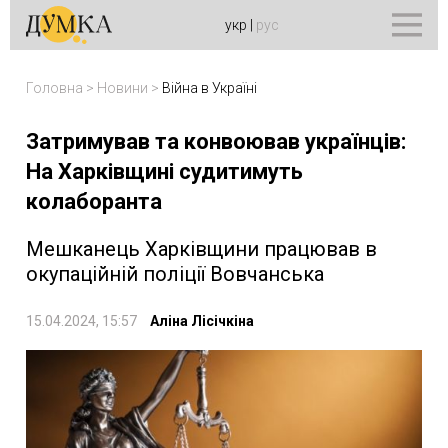
укр
|
рус
Головна
>
Новини
>
Війна в Україні
Затримував та конвоював українців:
На Харківщині судитимуть
колаборанта
Мешканець Харківщини працював в
окупаційній поліції Вовчанська
15.04.2024, 15:57
Аліна Лісічкіна