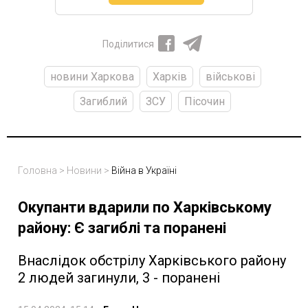
Поділитися
новини Харкова
Харків
військові
Загиблий
ЗСУ
Пісочин
Головна
>
Новини
>
Війна в Україні
Окупанти вдарили по Харківському
району: Є загиблі та поранені
Внаслідок обстрілу Харківського району
2 людей загинули, 3 - поранені