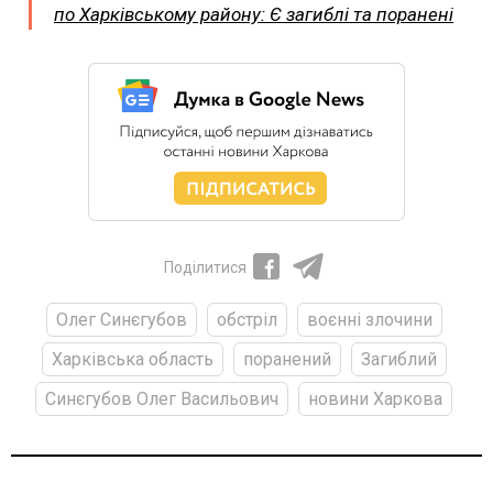
по Харківському району: Є загиблі та поранені
Поділитися
Олег Синєгубов
обстріл
воєнні злочини
Харківська область
поранений
Загиблий
Синєгубов Олег Васильович
новини Харкова