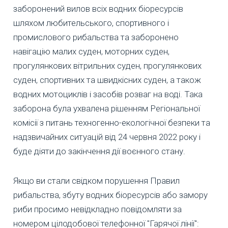
заборонений вилов всіх водних біоресурсів
шляхом любительського, спортивного і
промислового рибальства та заборонено
навігацію малих суден, моторних суден,
прогулянкових вітрильних суден, прогулянкових
суден, спортивних та швидкісних суден, а також
водних мотоциклів і засобів розваг на воді. Така
заборона була ухвалена рішенням Регіональної
комісії з питань техногенно-екологічної безпеки та
надзвичайних ситуацій від 24 червня 2022 року і
буде діяти до закінчення дії воєнного стану.
Якщо ви стали свідком порушення Правил
рибальства, збуту водних біоресурсів або замору
риби просимо невідкладно повідомляти за
номером цілодобової телефонної "Гарячої лінії":