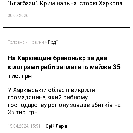
"Благбази". Кримінальна історія Харкова
30.07.2026
Головна
>
Новини
>
Події
На Харківщині браконьєр за два
кілограми риби заплатить майже 35
тис. грн
У Харківській області викрили
громадянина, який рибному
господарству регіону завдав збитків на
35 тис. грн
15.04.2024, 15:51
Юрій Ларін