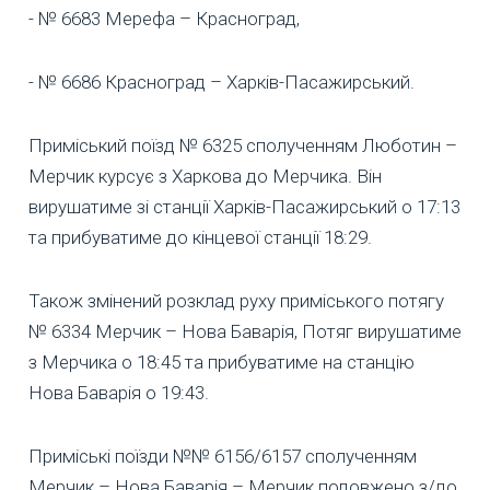
- № 6683 Мерефа – Красноград,
- № 6686 Красноград – Харків-Пасажирський.
Приміський поїзд № 6325 сполученням Люботин –
Мерчик курсує з Харкова до Мерчика. Він
вирушатиме зі станції Харків-Пасажирський о 17:13
та прибуватиме до кінцевої станції 18:29.
Також змінений розклад руху приміського потягу
№ 6334 Мерчик – Нова Баварія, Потяг вирушатиме
з Мерчика о 18:45 та прибуватиме на станцію
Нова Баварія о 19:43.
Приміські поїзди №№ 6156/6157 сполученням
Мерчик – Нова Баварія – Мерчик подовжено з/до