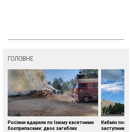
ГОЛОВНЕ
Росіяни вдарили по Ізюму касетними
Кабмін погод
боєприпасами: двоє загиблих
заступника н