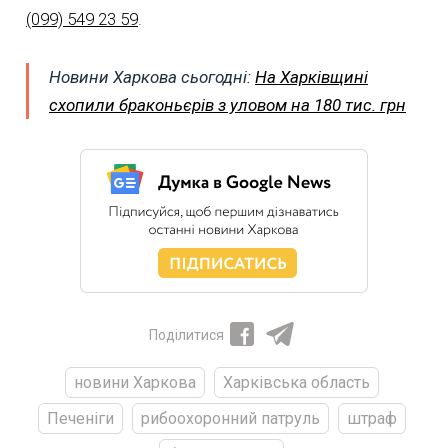
(099) 549 23 59
.
Новини Харкова сьогодні:
На Харківщині
схопили браконьєрів з уловом на 180 тис. грн
Поділитися
новини Харкова
Харківська область
Печеніги
рибоохоронний патруль
штраф