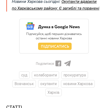
Новини Харкова сьогодні:
Окупанти вдарили
по Харківському району: Є загиблі та поранені
Поділитися
суд
колаборанти
прокуратура
Вовчанськ
окупанти
новини Харкова
Харків
СТАТТІ