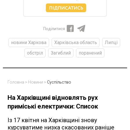
Поділитися
новини Харкова
Харківська область
Липці
обстріл
Загиблий
поранений
Головна
>
Новини
>
Суспільство
На Харківщині відновлять рух
приміські електрички: Список
Із 17 квітня на Харківщині знову
курсуватиме низка скасованих раніше