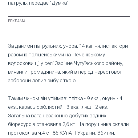
патруль, передає "Думка".
За даними патрульних, учора, 14 квітня, інспектори
разом із поліцейськими на Печенізькому
водосховищі, у селі Зарічне Чугуївського району,
виявили громадянина, який в період нерестової
заборони ловив рибу сіткою.
Таким чином він упіймав: плітка - 9 екз., окунь - 4
екз., карась сріблястий - 3 екз., лящ - 2 екз.
Загальна вага незаконно добутих водних
біоресурсів становила 2,6 кг. На порушника склали
протокол за ч.4 ст.85 КУпАП України. Збитки,