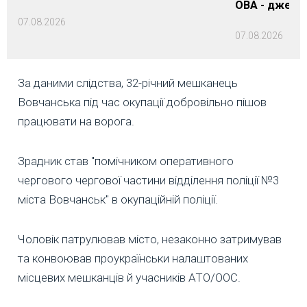
ОВА - джере
07.08.2026
07.08.2026
За даними слідства, 32-річний мешканець
Вовчанська під час окупації добровільно пішов
працювати на ворога.
Зрадник став "помічником оперативного
чергового чергової частини відділення поліції №3
міста Вовчанськ" в окупаційній поліції.
Чоловік патрулював місто, незаконно затримував
та конвоював проукраїнськи налаштованих
місцевих мешканців й учасників АТО/ООС.