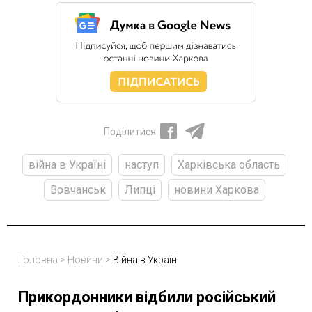
Поділитися
війна в Україні
наступ
Харківська область
Вовчанськ
Липці
новини Харкова
Головна
>
Новини
>
Війна в Україні
Прикордонники відбили російський