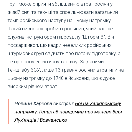
груп може сприяти збільшенню втрат росіян у
живій силі та техніці та сповільнювати загальний
темп російського наступу на цьому напрямку.
Такий висновок зробив і росіянин, який раніше
служив інструктором підрозділу "Шторм-З". Він
поскаржився, що кадри невеликих російських
штурмових груп свідчать про погану підготовку, а
не про нову ефективну тактику. За даними
Генштабу ЗСУ, лише 13 травня росіяни втратили на
цьому напрямку до 1740 військових, що є дуже
високим рівнем втрат.
Новини Харкова сьогодні:
Бої на Харківському
напрямку: Генштаб повідомив про маневр біля
Лук'янців і Вовчанська