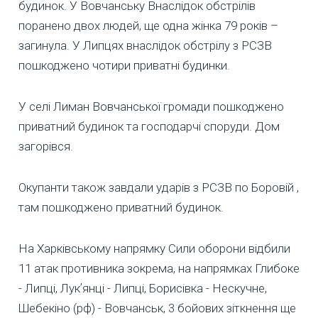
будинок. У Вовчанську Внаслідок обстрілів
поранено двох людей, ще одна жінка 79 років –
загинула. У Липцях внаслідок обстрілу з РСЗВ
пошкоджено чотири приватні будинки.
У селі Лиман Вовчанської громади пошкоджено
приватний будинок та господарчі споруди. Дом
загорівся.
Окупанти також завдали ударів з РСЗВ по Боровій ,
там пошкоджено приватний будинок.
На Харківському напрямку Сили оборони відбили
11 атак противника зокрема, на напрямках Глибоке
- Липці, Лукʼянці - Липці, Борисівка - Нескучне,
Шебекіно (рф) - Вовчанськ, 3 бойових зіткнення ще