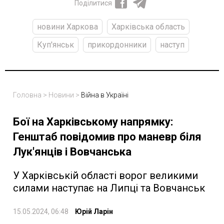
Поділитися
новини Харкова
Харківська область
Куп'янськ
прикордонники
наступ
Головна
>
Новини
>
Війна в Україні
Бої на Харківському напрямку:
Генштаб повідомив про маневр біля
Лук'янців і Вовчанська
У Харківській області ворог великими
силами наступає на Липці та Вовчанськ
15.05.2024, 06:48
Юрій Ларін