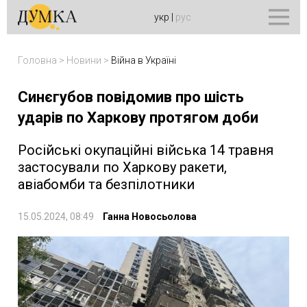
укр
|
рус
Головна
>
Новини
>
Війна в Україні
Синєгубов повідомив про шість
ударів по Харкову протягом доби
Російські окупаційні війська 14 травня
застосували по Харкову ракети,
авіабомби та безпілотники
15.05.2024, 08:49
Ганна Новосьолова