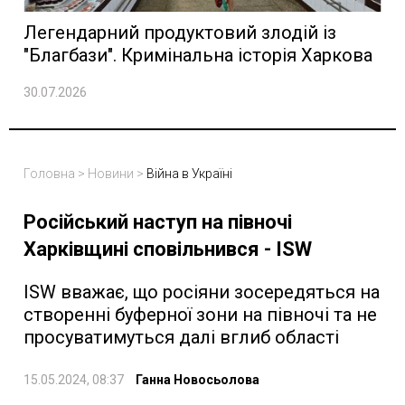
Легендарний продуктовий злодій із
"Благбази". Кримінальна історія Харкова
30.07.2026
Головна
>
Новини
>
Війна в Україні
Російський наступ на півночі
Харківщині сповільнився - ISW
ISW вважає, що росіяни зосередяться на
створенні буферної зони на півночі та не
просуватимуться далі вглиб області
15.05.2024, 08:37
Ганна Новосьолова