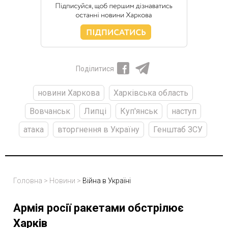
Поділитися
новини Харкова
Харківська область
Вовчанськ
Липці
Куп'янськ
наступ
атака
вторгнення в Україну
Генштаб ЗСУ
Головна
>
Новини
>
Війна в Україні
Армія росії ракетами обстрілює
Харків