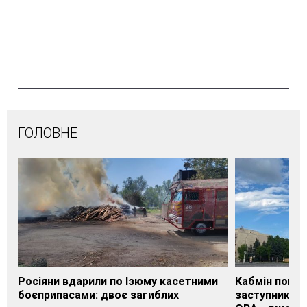
ГОЛОВНЕ
Росіяни вдарили по Ізюму касетними
Кабмін погод
боєприпасами: двоє загиблих
заступника н