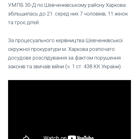
УМПБ 30-Д по Шевченківському району Харкова
збільшилась до 21: серед них 7 чоловіків, 11 жінок
та троє дітей.
За процесуального керівництва Шевченківської
окружної прокуратури м. Харкова розпочато
досудове розслідування за фактом порушення
законів та звичаїв війни (ч. 1 ст. 438 КК України).