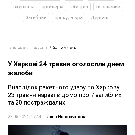
окупанти
артилерія
обстріл
поранений
Загиблий
прокуратура
Дергачі
Головна
>
Новини
>
Війна в Україні
У Харкові 24 травня оголосили днем
жалоби
Внаслідок ракетного удару по Харкову
23 травня наразі відомо про 7 загиблих
та 20 постраждалих
23.05.2024, 17:44
Ганна Новосьолова