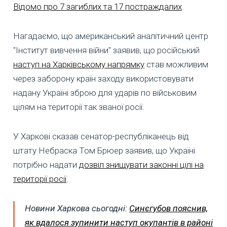
Відомо про 7 загиблих та 17 постраждалих
.
Нагадаємо, що американський аналітичний центр
"Інститут вивчення війни" заявив, що російський
наступ на Харківському напрямку
став можливим
через заборону країн заходу використовувати
надану Україні зброю для ударів по військовим
цілям на території так званої росії.
У Харкові сказав сенатор-республіканець від
штату Небраска Том Брюер заявив, що Україні
потрібно надати
дозвіл знищувати законні цілі на
території росії
.
Новини Харкова сьогодні:
Синєгубов пояснив,
як вдалося зупинити наступ окупантів в районі