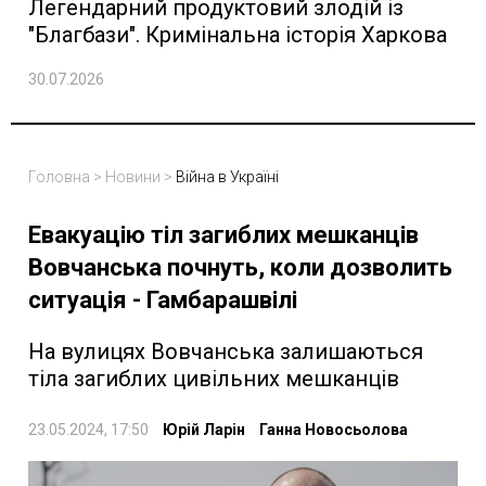
Легендарний продуктовий злодій із
"Благбази". Кримінальна історія Харкова
30.07.2026
Головна
>
Новини
>
Війна в Україні
Евакуацію тіл загиблих мешканців
Вовчанська почнуть, коли дозволить
ситуація - Гамбарашвілі
На вулицях Вовчанська залишаються
тіла загиблих цивільних мешканців
23.05.2024, 17:50
Юрій Ларін
Ганна Новосьолова