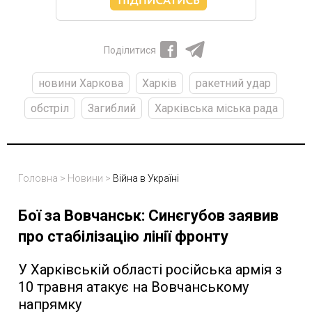
Поділитися
новини Харкова
Харків
ракетний удар
обстріл
Загиблий
Харківська міська рада
Головна
>
Новини
>
Війна в Україні
Бої за Вовчанськ: Синєгубов заявив
про стабілізацію лінії фронту
У Харківській області російська армія з
10 травня атакує на Вовчанському
напрямку