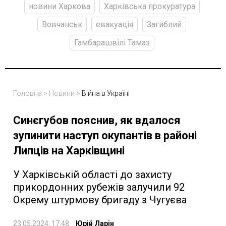
новини Харкова
Харківська прокуратура
Вовчанськ
евакуація
Загиблий
Гамбарашвілі Тамаз
Головна
>
Новини
>
Війна в Україні
Синєгубов пояснив, як вдалося
зупинити наступ окупантів в районі
Липців на Харківщині
У Харківській області до захисту
прикордонних рубежів залучили 92
Окрему штурмову бригаду з Чугуєва
23.05.2024, 17:48
Юрій Ларін