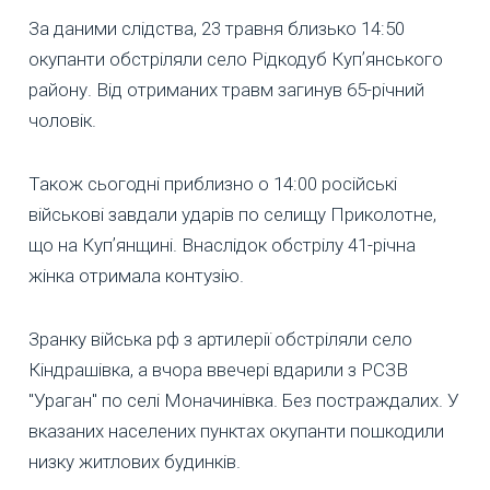
За даними слідства, 23 травня близько 14:50
окупанти обстріляли село Рідкодуб Купʼянського
району. Від отриманих травм загинув 65-річний
чоловік.
Також сьогодні приблизно о 14:00 російські
військові завдали ударів по селищу Приколотне,
що на Купʼянщині. Внаслідок обстрілу 41-річна
жінка отримала контузію.
Зранку війська рф з артилерії обстріляли село
Кіндрашівка, а вчора ввечері вдарили з РСЗВ
"Ураган" по селі Моначинівка. Без постраждалих. У
вказаних населених пунктах окупанти пошкодили
низку житлових будинків.