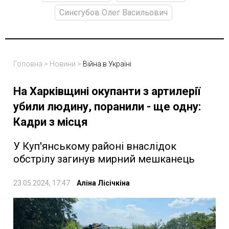
Синєгубов Олег Васильович
Головна
>
Новини
>
Війна в Україні
На Харківщині окупанти з артилерії
убили людину, поранили - ще одну:
Кадри з місця
У Куп'янському районі внаслідок
обстрілу загинув мирний мешканець
23.05.2024, 17:47
Аліна Лісічкіна