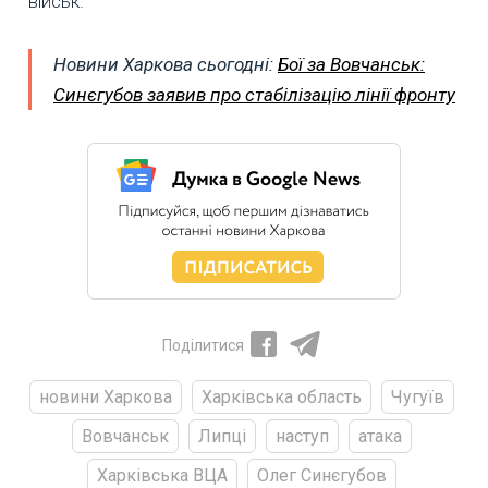
військ.
Новини Харкова сьогодні:
Бої за Вовчанськ:
Синєгубов заявив про стабілізацію лінії фронту
Поділитися
новини Харкова
Харківська область
Чугуїв
Вовчанськ
Липці
наступ
атака
Харківська ВЦА
Олег Синєгубов