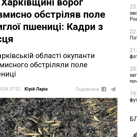
 Харківщині ворог
23
вмисно обстріляв поле
зас
Рос
иглої пшениці: Кадри з
22
сця
Пот
21
арківській області окупанти
фо
мисного обстріляли поле
20
ниці
за
по
2024, 07:52
Юрій Ларін
Поділитися
19
фут
Б