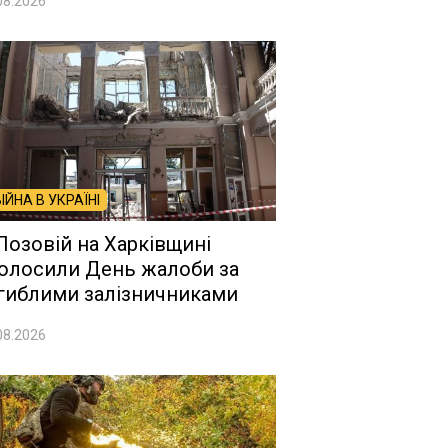
08.2026
ВІЙНА В УКРАЇНІ
Лозовій на Харківщині
олосили День жалоби за
гиблими залізничниками
08.2026