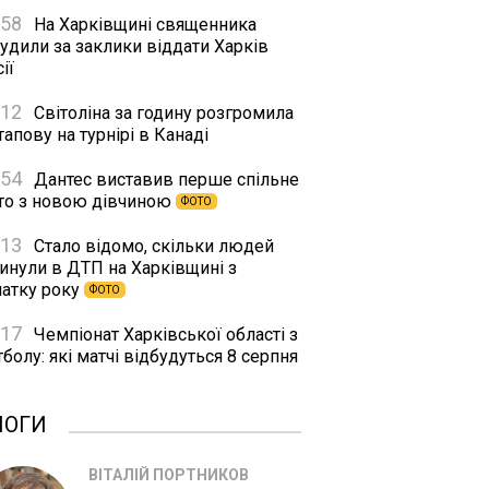
:58
На Харківщині священника
удили за заклики віддати Харків
ії
:12
Світоліна за годину розгромила
апову на турнірі в Канаді
:54
Дантес виставив перше спільне
то з новою дівчиною
ФОТО
:13
Стало відомо, скільки людей
гинули в ДТП на Харківщині з
чатку року
ФОТО
:17
Чемпіонат Харківської області з
болу: які матчі відбудуться 8 серпня
ЛОГИ
ВІТАЛІЙ ПОРТНИКОВ