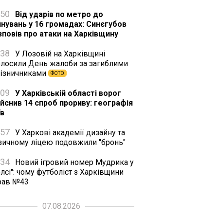
:50
Від ударів по метро до
йнувань у 16 громадах: Синєгубов
зповів про атаки на Харківщину
:38
У Лозовій на Харківщині
олосили День жалоби за загиблими
лізничниками
ФОТО
:09
У Харківській області ворог
ійснив 14 спроб прориву: географія
їв
:57
У Харкові академії дизайну та
зичному ліцею подовжили "бронь"
:34
Новий ігровий номер Мудрика у
лсі": чому футболіст з Харківщини
рав №43
07.08.2026