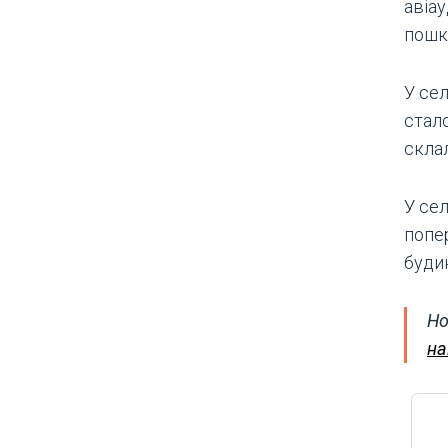
авіа
пошк
У се
стал
склал
У се
попе
буди
Но
на