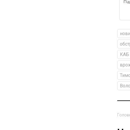
нови
обст
КАБ
вро
Тим
Вол
Голов