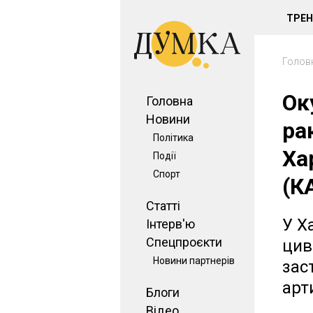
ТРЕ
Голов
Ок
Головна
Новини
ра
Політика
Ха
Події
Спорт
(К
Статті
У Х
Інтерв'ю
Спецпроєкти
цив
Новини партнерів
зас
арт
Блоги
Відео