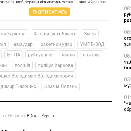
08
ру
ро
08
ни Харкова
Харківська область
Зміїв
ог
за
ріл
авіаудар
ракетний удар
УМПБ-30Д
БПЛА
руйнування
житло
пожежа
08
зд
жай
поліція
поліція Харкова
бо
ошко Володимир Володимирович
05
му
одимир Тимошко
Козача Лопань
01
"Че
об
на
>
Новини
>
Війна в Україні