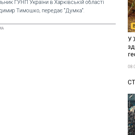
льник ГУНП України в Харківській області
димир Тимошко, передає "Думка".
У 
зд
ге
08.
СТ