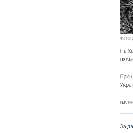
Фото:
На Ха
навм
Про 
Украї
За да