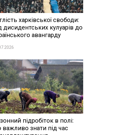
глість харківської свободи:
д дисидентських кулуарів до
раїнського авангарду
07.2026
зонний підробіток в полі:
 важливо знати під час