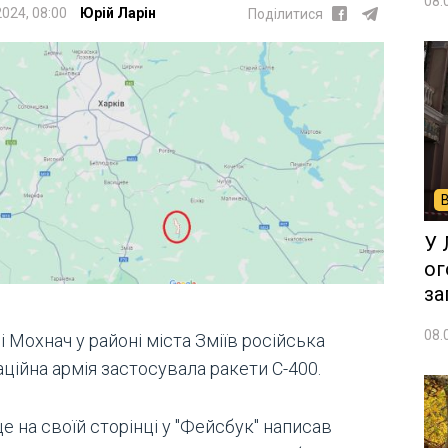
08.
2024, 08:00
Юрій Ларін
Поділитися
У 
ог
за
08.
і Мохнач у районі міста Зміїв російська
ційна армія застосувала ракети С-400.
е на своїй сторінці у "Фейсбук" написав