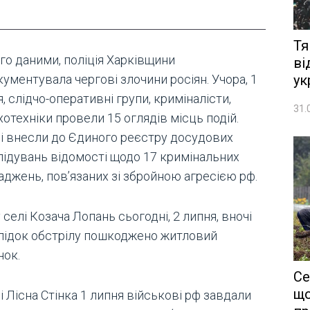
Тя
го даними, поліція Харківщини
ві
ук
ументувала чергові злочини росіян. Учора, 1
, слідчо-оперативні групи, криміналісти,
31.
отехніки провели 15 оглядів місць подій.
чі внесли до Єдиного реєстру досудових
лідувань відомості щодо 17 кримінальних
аджень, пов’язаних зі збройною агресією рф.
у селі Козача Лопань сьогодні, 2 липня, вночі
лідок обстрілу пошкоджено житловий
нок.
Се
що
і Лісна Стінка 1 липня військові рф завдали