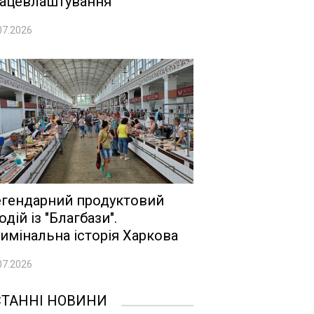
ацевлаштування
07.2026
гендарний продуктовий
одій із "Благбази".
имінальна історія Харкова
07.2026
СТАННІ НОВИНИ