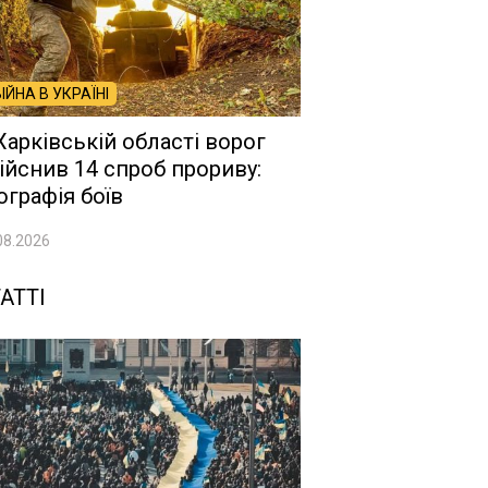
ВІЙНА В УКРАЇНІ
Харківській області ворог
ійснив 14 спроб прориву:
ографія боїв
08.2026
АТТІ