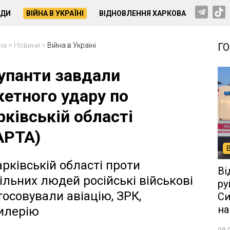
НДИ
ВІЙНА В УКРАЇНІ
ВІДНОВЛЕННЯ ХАРКОВА
на
>
Новини
>
Війна в Україні
Г
упанти завдали
кетного удару по
рківській області
АРТА)
арківській області проти
Ві
ільних людей російські військові
ру
тосовували авіацію, ЗРК,
Си
на
илерію