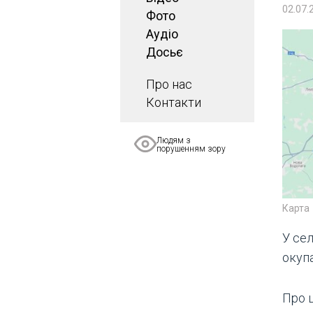
02.07.
Фото
Аудіо
Досьє
Про нас
Контакти
Людям з
порушенням зору
Карта
У сел
окупа
Про ц