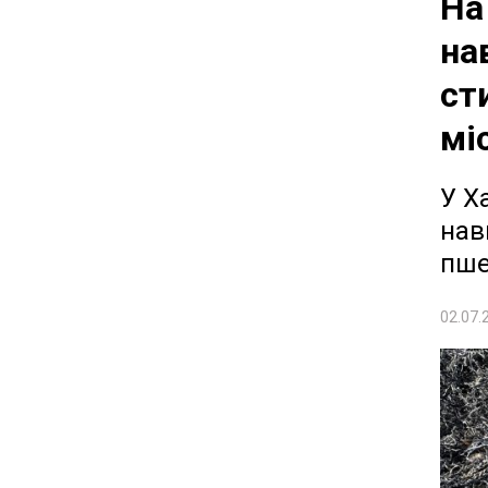
На
на
ст
мі
У Х
нав
пше
02.07.