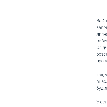
За йо
задок
липня
вибух
Слід
розс
пров
Так, 
внас
буди
У сел