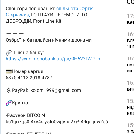
О
17
вет
16
вл
"ш
16
по
за
15
ви
15
на
кл
15
з п