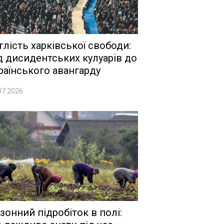
глість харківської свободи:
д дисидентських кулуарів до
раїнського авангарду
07.2026
зонний підробіток в полі: