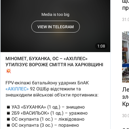
що
пр
31.
Ле
зл
Кр
30.