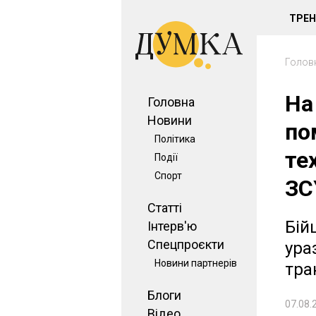
ТРЕ
Голов
На
Головна
Новини
по
Політика
те
Події
Спорт
ЗС
Статті
Бій
Інтерв'ю
Спецпроєкти
ура
Новини партнерів
тра
Блоги
07.08.
Відео