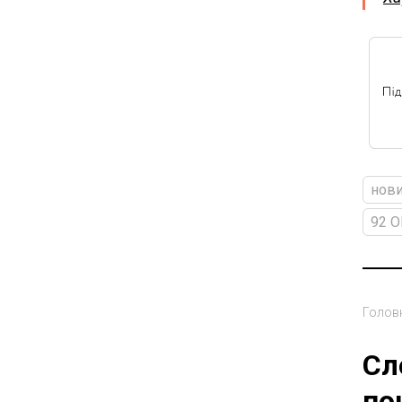
нови
92 
Голов
Сл
по