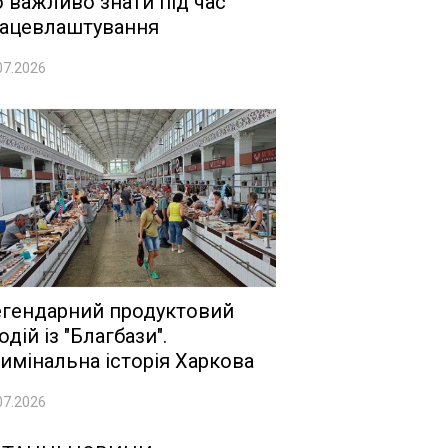
 важливо знати під час
ацевлаштування
07.2026
гендарний продуктовий
одій із "Благбази".
имінальна історія Харкова
07.2026