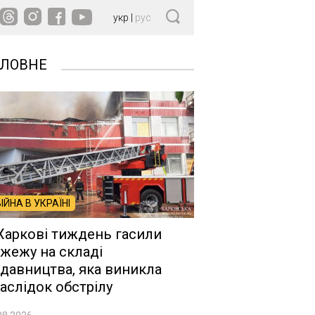
укр
|
рус
ОЛОВНЕ
ВІЙНА В УКРАЇНІ
Харкові тиждень гасили
жежу на складі
давництва, яка виникла
аслідок обстрілу