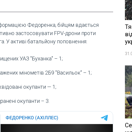
нформацією Федоренка, бійцям вдається
Тя
тивно застосовувати FPV-дрони проти
ві
ук
а. У активі батальйону поповнення:
31.
ищених УАЗ "Буханка" – 1;
ажених мінометів 2Б9 "Васильок" – 1;
квідовані окупанти — 1;
ранені окупанти – 3.
Се