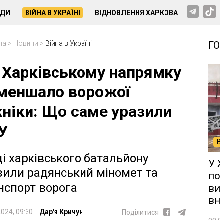
НДИ
ВІЙНА В УКРАЇНІ
ВІДНОВЛЕННЯ ХАРКОВА
на
>
Новини
>
Війна в Україні
Г
 Харківському напрямку
меншало ворожої
хніки: Що саме уразили
У
ці харківського батальйону
У 
зили радянський міномет та
по
нспорт ворога
ви
вн
2024, 09:30
Дар'я Кричун
Поділитися