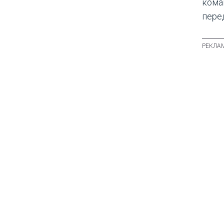
кома
пере