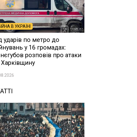
ВІЙНА В УКРАЇНІ
д ударів по метро до
йнувань у 16 громадах:
нєгубов розповів про атаки
 Харківщину
08.2026
АТТІ