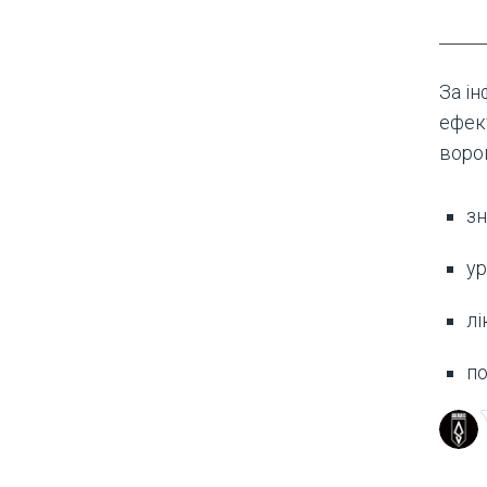
За і
ефек
ворог
зн
ур
лі
по