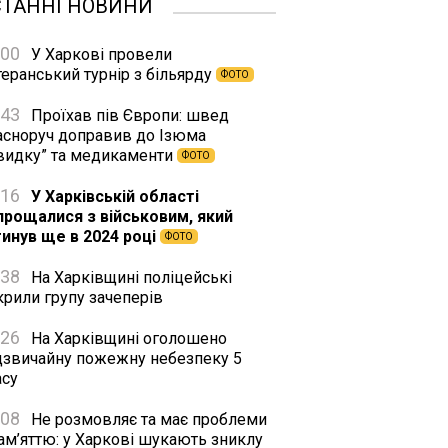
СТАННІ НОВИНИ
:00
У Харкові провели
еранський турнір з більярду
ФОТО
:43
Проїхав пів Європи: швед
асноруч доправив до Ізюма
видку” та медикаменти
ФОТО
:16
У Харківській області
прощалися з військовим, який
гинув ще в 2024 році
ФОТО
:38
На Харківщині поліцейські
крили групу зачеперів
:26
На Харківщині оголошено
дзвичайну пожежну небезпеку 5
асу
:08
Не розмовляє та має проблеми
ам’яттю: у Харкові шукають зниклу