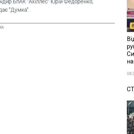
ндир БпАК "Ахіллес" Юрій Федоренко,
дає "Думка".
Ві
ру
Си
на
08.
СТ