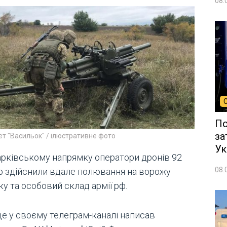
08.
По
за
т "Васильок" / ілюстративне фото
Ук
арківському напрямку оператори дронів 92
08.
 здійснили вдале полювання на ворожу
ку та особовий склад армії рф.
це у своєму телеграм-каналі написав