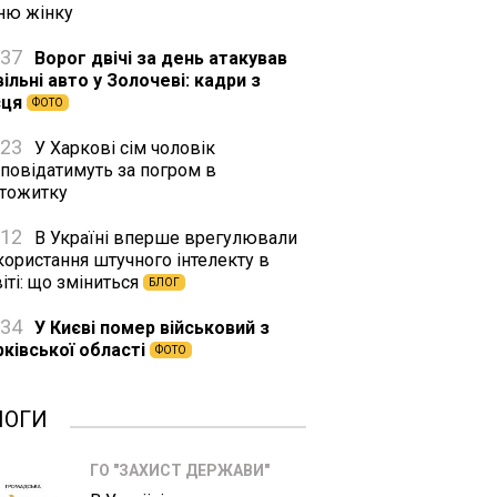
тню жінку
:37
Ворог двічі за день атакував
ільні авто у Золочеві: кадри з
сця
ФОТО
:23
У Харкові сім чоловік
дповідатимуть за погром в
ртожитку
:12
В Україні вперше врегулювали
користання штучного інтелекту в
іті: що зміниться
БЛОГ
:34
У Києві помер військовий з
рківської області
ФОТО
ЛОГИ
ГО "ЗАХИСТ ДЕРЖАВИ"