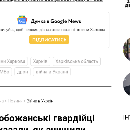
ни Харкова
Харків
Харківська область
ОМБр
дрон
війна в Україні
на
>
Новини
>
Війна в Україні
обожанські гвардійці
ІН
казали, як знищили