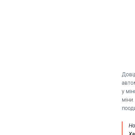
Дові
авто
у мі
міни
поод
Но
Ха