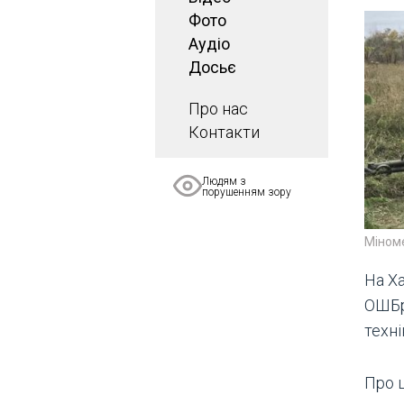
Фото
Аудіо
Досьє
Про нас
Контакти
Людям з
порушенням зору
Міноме
На Х
ОШБр
техні
Про 