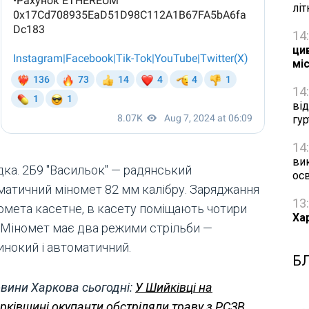
лі
14
цив
мі
14
ві
гу
14
ви
дка. 2Б9 "Васильок" — радянський
осв
матичний міномет 82 мм калібру. Заряджання
13
номета касетне, в касету поміщають чотири
Ха
. Міномет має два режими стрільби —
инокий і автоматичний.
Б
вини Харкова сьогодні:
У Шийківці на
рківщині окупанти обстріляли траву з РСЗВ