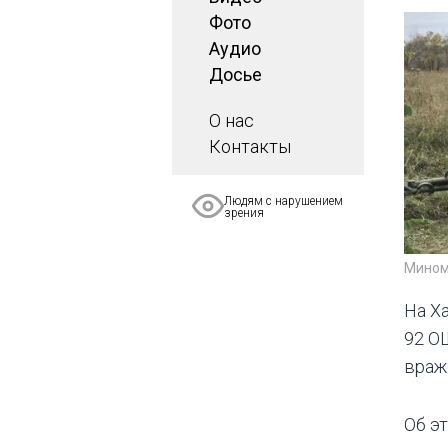
Фото
Аудио
Досье
О нас
Контакты
Людям с нарушением
зрения
Мином
На Х
92 О
враж
Об э