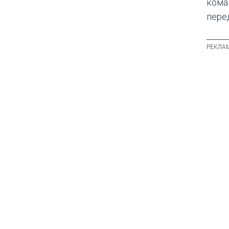
кома
пере