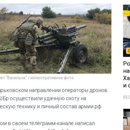
Ро
на
Ха
ет "Васильок" / иллюстративное фото
и 
арьковском направлении операторы дронов
05.
ШБр осуществили удачную охоту на
ескую технику и личный состав армии рф.
том в своем телеграмм-канале написал