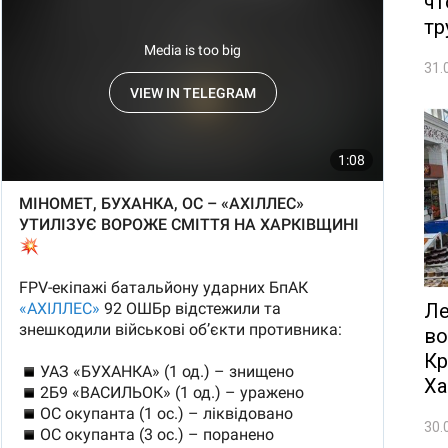
чт
тр
31.
Ле
во
Кр
Ха
30.