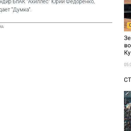
ндир БпАК "Ахиллес" Юрий Федоренко,
дает "Думка".
Зе
во
Ку
05.
С