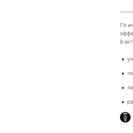
По и
эффе
В ак
ун
по
ли
ра