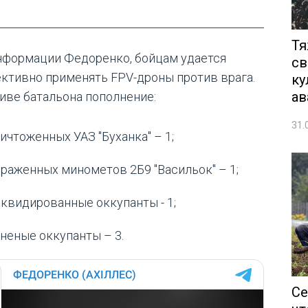
Тя
нформации Федоренко, бойцам удается
св
ктивно применять FPV-дроны против врага.
ку
ав
тиве батальона пополнение:
31.
ичтоженных УАЗ "Буханка" – 1;
раженных минометов 2Б9 "Васильок" – 1;
квидированные оккупанты - 1;
неные оккупанты – 3.
Се