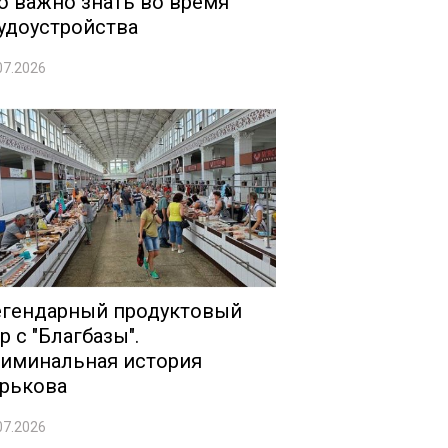
о важно знать во время
удоустройства
07.2026
гендарный продуктовый
р с "Благбазы".
иминальная история
рькова
07.2026