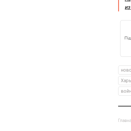
из
ново
Харь
войн
Главн