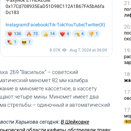
21
по
ли
20
пос
ск
19
ра
за
вка. 2Б9 "Васильок" – советский
18
матический миномет 82 мм калибра.
жа
жание в миномете кассетное, в кассету
17
щают четыре мины. Миномет имеет два
ов
ма стрельбы – одиночный и автоматический.
17
мо
вости Харькова сегодня:
В Шейковке
ФО
рьковской области кафиры обстреляли траву