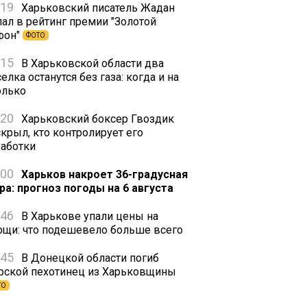
:19
Харьковский писатель Жадан
пал в рейтинг премии "Золотой
фон"
ФОТО
:15
В Харьковской области два
елка останутся без газа: когда и на
олько
:20
Харьковский боксер Гвоздик
скрыл, кто контролирует его
работки
:00
Харьков накроет 36-градусная
ра: прогноз погоды на 6 августа
:46
В Харькове упали цены на
ощи: что подешевело больше всего
:45
В Донецкой области погиб
рской пехотинец из Харьковщины
ТО