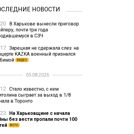
ОСЛЕДНИЕ НОВОСТИ
:20
В Харькове вынесли приговор
йперу, почти три года
ходившемуся в СЗЧ
:17
Зарецкая не сдержала слез: на
нцерте KAZKA военный признался
бимой
ВИДЕО
05.08.2026
:12
Стало известно, с кем
итолина сыграет за выход в 1/8
нала в Торонто
:23
На Харьковщине с начала
йны без вести пропали почти 100
тей
ФОТО