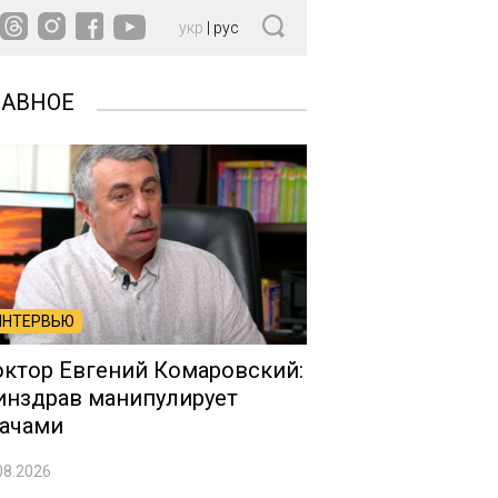
укр
|
рус
ЛАВНОЕ
ИНТЕРВЬЮ
ктор Евгений Комаровский:
нздрав манипулирует
ачами
08.2026