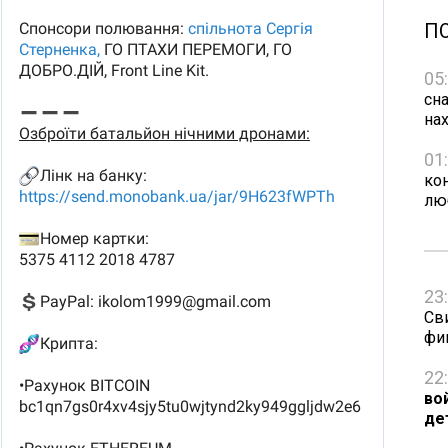
П
05
сна
на
01
ко
лю
23
Св
фи
22
во
де