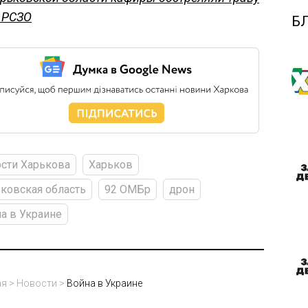
 РСЗО
Б
сти Харькова
Харьков
ковская область
92 ОМБр
дрон
а в Украине
ая
>
Новости
>
Война в Украине