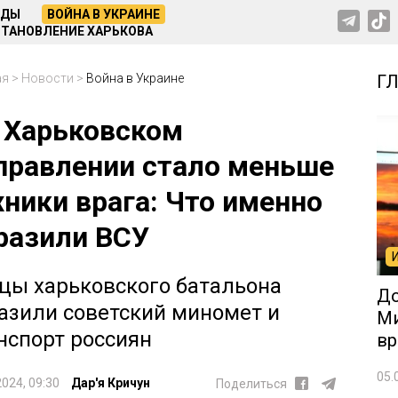
НДЫ
ВОЙНА В УКРАИНЕ
ТАНОВЛЕНИЕ ХАРЬКОВА
ая
>
Новости
>
Война в Украине
Г
 Харьковском
правлении стало меньше
хники врага: Что именно
разили ВСУ
цы харьковского батальона
До
азили советский миномет и
Ми
нспорт россиян
вр
05.
2024, 09:30
Дар'я Кричун
Поделиться