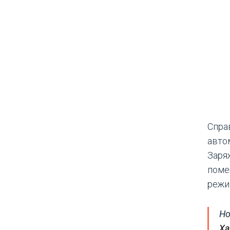
Спра
авто
Заря
поме
режи
Но
Ха