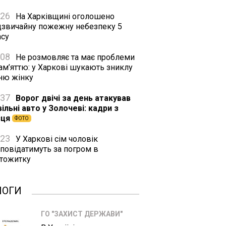
:26
На Харківщині оголошено
дзвичайну пожежну небезпеку 5
асу
:08
Не розмовляє та має проблеми
ам’яттю: у Харкові шукають зниклу
тню жінку
:37
Ворог двічі за день атакував
ільні авто у Золочеві: кадри з
сця
ФОТО
:23
У Харкові сім чоловік
дповідатимуть за погром в
ртожитку
ЛОГИ
ГО "ЗАХИСТ ДЕРЖАВИ"