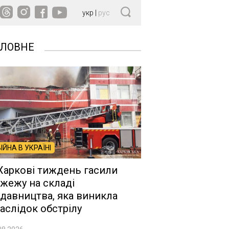
укр
|
рус
ОЛОВНЕ
ВІЙНА В УКРАЇНІ
Харкові тиждень гасили
жежу на складі
давництва, яка виникла
аслідок обстрілу