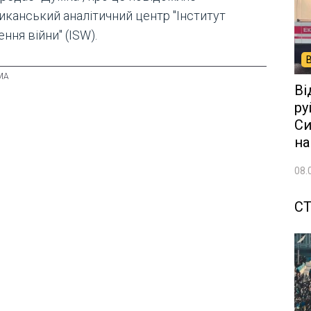
иканський аналітичний центр "Інститут
ння війни" (ISW).
Ві
ру
Си
на
08.
СТ