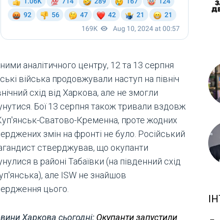
ними аналітичного центру, 12 та 13 серпня
ські війська продовжували наступ на північ
внічний схід від Харкова, але не змогли
унутися. Бої 13 серпня також тривали вздовж
ї Куп'янськ-Сватово-Кременна, проте жодних
ерджених змін на фронті не було. Російський
агандист стверджував, що окупанти
нулися в районі Табаївки (на південний схід
уп'янська), але ISW не знайшов
вердження цього.
ІН
вини Харкова сьогодні:
Окупанти запустили