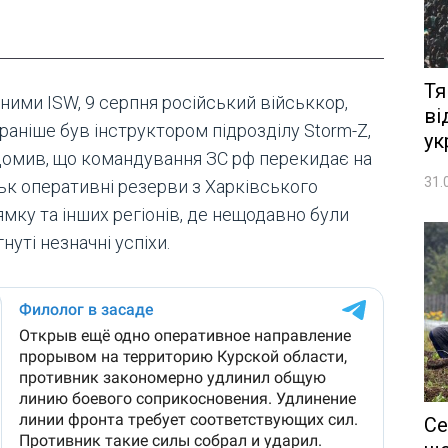
Тя
ними ISW, 9 серпня російський військкор,
ві
раніше був інструктором підрозділу Storm-Z,
ук
домив, що командування ЗС рф перекидає на
31.
ьк оперативні резерви з Харківського
мку та інших регіонів, де нещодавно були
нуті незначні успіхи.
Се