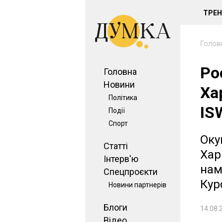
ТРЕ
Голов
Ро
Головна
Новини
Ха
Політика
IS
Події
Спорт
Оку
Статті
Хар
Інтерв'ю
нам
Спецпроєкти
Кур
Новини партнерів
Блоги
14.08.
Відео