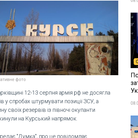
08.
По
ративне фото
за
Ук
рківщині 12-13 серпня армія рф не досягла
ів у спробах штурмувати позиції ЗСУ, а
08.
ну своїх резервів із півночі окупанти
кинули на Курський напрямок.
ередає "Думка", про це повідомляє