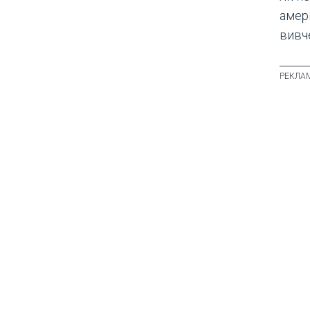
амер
вивче