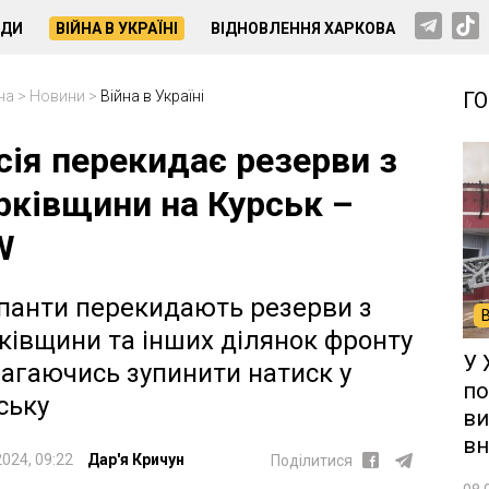
НДИ
ВІЙНА В УКРАЇНІ
ВІДНОВЛЕННЯ ХАРКОВА
на
>
Новини
>
Війна в Україні
Г
сія перекидає резерви з
рківщини на Курськ –
W
панти перекидають резерви з
ківщини та інших ділянок фронту
У 
агаючись зупинити натиск у
по
ську
ви
вн
2024, 09:22
Дар'я Кричун
Поділитися