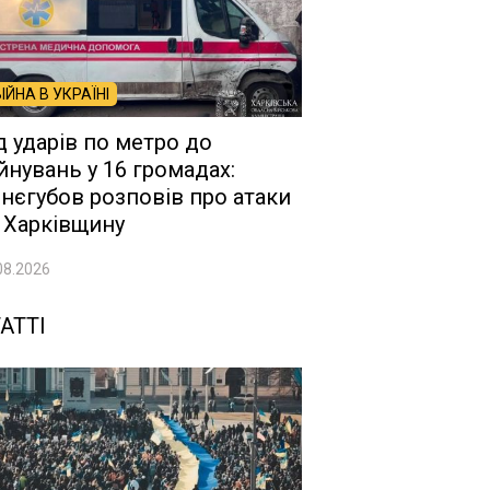
ВІЙНА В УКРАЇНІ
д ударів по метро до
йнувань у 16 громадах:
нєгубов розповів про атаки
 Харківщину
08.2026
АТТІ