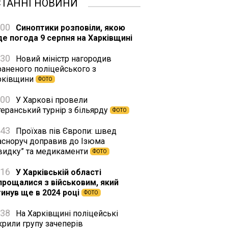
СТАННІ НОВИНИ
:00
Синоптики розповіли, якою
де погода 9 серпня на Харківщині
:30
Новий міністр нагородив
раненого поліцейського з
рківщини
ФОТО
:00
У Харкові провели
еранський турнір з більярду
ФОТО
:43
Проїхав пів Європи: швед
асноруч доправив до Ізюма
видку” та медикаменти
ФОТО
:16
У Харківській області
прощалися з військовим, який
гинув ще в 2024 році
ФОТО
:38
На Харківщині поліцейські
крили групу зачеперів