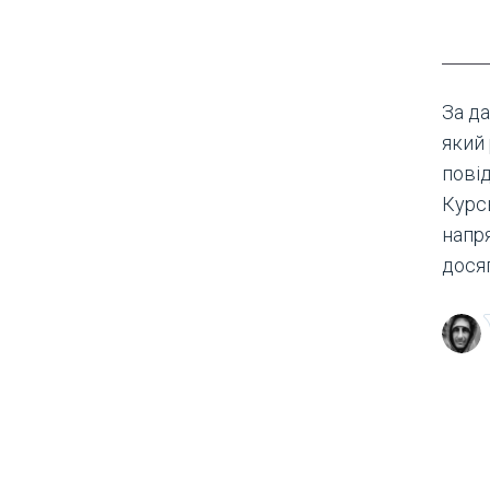
За да
який 
пові
Курс
напря
досяг