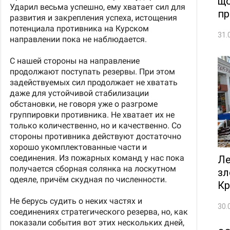
що
пр
31.
Ле
зл
Кр
30.