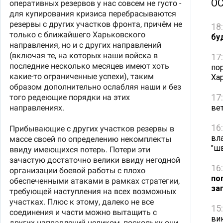
О
18
бу
17
по
Ха
17
вет
16
вл
"ш
16
по
за
15
ви