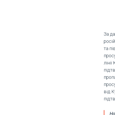
За да
росій
та пі
прос
ліні
підтв
проп
просу
від К
підт
Но