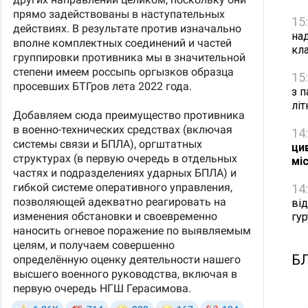
15
на
кл
15
з п
лі
14
цив
мі
14
ві
гу
Б