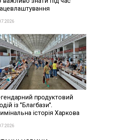
 важливо знати під час
ацевлаштування
07.2026
гендарний продуктовий
одій із "Благбази".
имінальна історія Харкова
07.2026