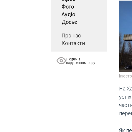
Фото
Аудіо
Досьє
Про нас
Контакти
Людям з
порушенням зору
Ілюст
На Ха
успіх
части
пере
Як п