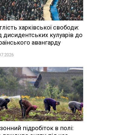
глість харківської свободи:
д дисидентських кулуарів до
раїнського авангарду
07.2026
зонний підробіток в полі: