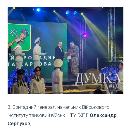
3. Бригадний генерал, начальник Військового
інституту танковий військ НТУ "ХПІ"
Олександр
Серпухов
;