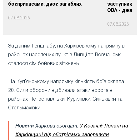
боєприпасами: двоє загиблих
заступника н
ОВА - джере
07.08.2026
07.08.2026
За даним Генштабу, на Харківському напрямку в
районах населених пунктів Липці та Вовчанськ
сталося сім бойових зіткнень.
На Куп’янському напрямку кількість боїв склала
20. Сили оборони відбивали атаки ворога в
районах Петропавлівки, Курилівки, Синьківки та
Стельмахівки.
Новини Харкова сьогодні:
У Козачій Лопані на
Харківщині під обстрілами завершили