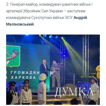
2. Генерал-майор, командувач ракетних військ і
артилерії Збройних Сил України – заступник
командувача Сухопутних військ ЗСУ
Андрій
Маліновський
;