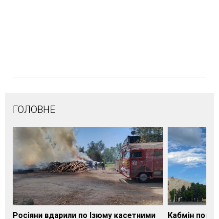
ГОЛОВНЕ
Росіяни вдарили по Ізюму касетними
Кабмін погод