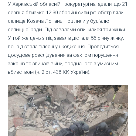
У Харківській обласній прокуратурі нагадали, що 21
серпня близько 12:30 збройні сили рф обстріляли
селище Козача Лопань, поцілили у будівлю
селищної ради. Під завалами опинилися три жінки.
У той же день з-під завалів дістали 56-річну жінку,
вона дістала тілесні ушкодження. Проводиться
досудове розслідування за фактом порушення
законів та звичаїв війни, поєднаного з умисним
вбивством (ч. 2 ст. 438 КК України).