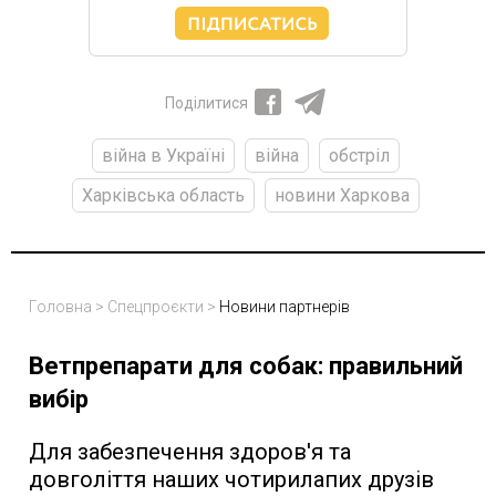
Поділитися
війна в Україні
війна
обстріл
Харківська область
новини Харкова
Головна
>
Спецпроєкти
>
Новини партнерів
Ветпрепарати для собак: правильний
вибір
Для забезпечення здоров'я та
довголіття наших чотирилапих друзів