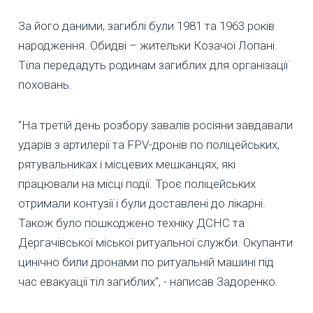
За його даними, загиблі були 1981 та 1963 років
народження. Обидві – жительки Козачої Лопані.
Тіла передадуть родинам загиблих для організації
поховань.
"На третій день розбору завалів росіяни завдавали
ударів з артилерії та FPV-дронів по поліцейських,
рятувальниках і місцевих мешканцях, які
працювали на місці події. Троє поліцейських
отримали контузії і були доставлені до лікарні.
Також було пошкоджено техніку ДСНС та
Дергачівської міської ритуальної служби. Окупанти
цинічно били дронами по ритуальній машині під
час евакуації тіл загиблих", - написав Задоренко.