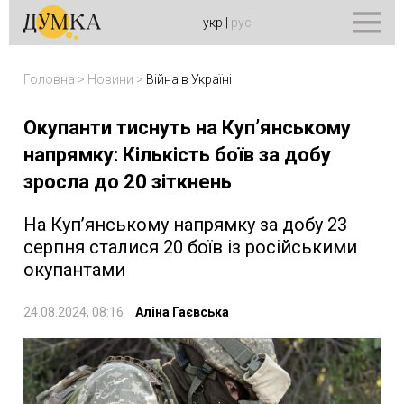
укр
|
рус
Головна
>
Новини
>
Війна в Україні
Окупанти тиснуть на Куп’янському
напрямку: Кількість боїв за добу
зросла до 20 зіткнень
На Куп’янському напрямку за добу 23
серпня сталися 20 боїв із російськими
окупантами
24.08.2024, 08:16
Аліна Гаєвська