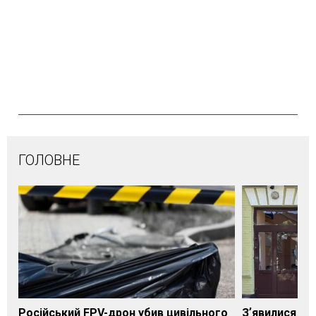
ГОЛОВНЕ
Російський FPV-дрон убив цивільного
Зʼявилися пе