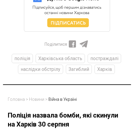
Поділитися
поліція
Харківська область
постраждалі
наслідки обстрілу
Загиблий
Харків
Головна
>
Новини
>
Війна в Україні
Поліція назвала бомби, які скинули
на Харків 30 серпня