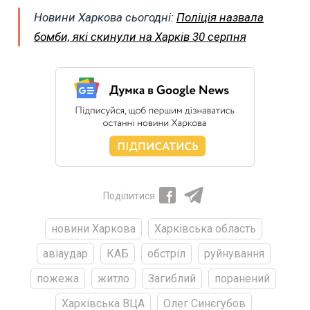
Новини Харкова сьогодні:
Поліція назвала
бомби, які скинули на Харків 30 серпня
Поділитися
новини Харкова
Харківська область
авіаудар
КАБ
обстріл
руйнування
пожежа
житло
Загиблий
поранений
Харківська ВЦА
Олег Синєгубов