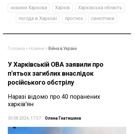
новини Харкова
Харків
Харківська область
погода в Харкові
прогноз
синоптики
Головна
>
Новини
>
Війна в Україні
У Харківській ОВА заявили про
п'ятьох загиблих внаслідок
російського обстрілу
Наразі відомо про 40 поранених
харків'ян
30.08.2024, 17:57
Олена Гнатишина