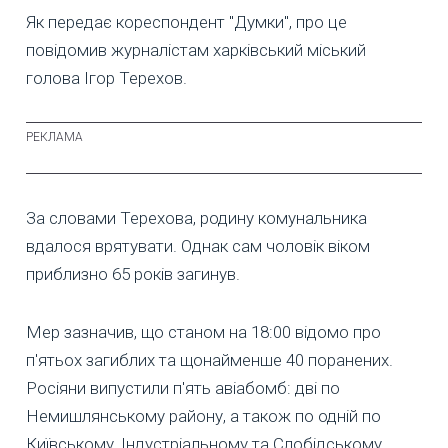
Як передає кореспондент "Думки", про це
повідомив журналістам харківський міський
голова Ігор Терехов.
За словами Терехова, родину комунальника
вдалося врятувати. Однак сам чоловік віком
приблизно 65 років загинув.
Мер зазначив, що станом на 18:00 відомо про
п'ятьох загиблих та щонайменше 40 поранених.
Росіяни випустили п'ять авіабомб: дві по
Немишлянському району, а також по одній по
Київському, Індустріальному та Слобідському