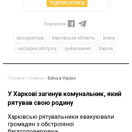
Поділитися
прокуратура
Харківська область
атака
наслідки обстрілу
руйнування
Харків
Головна
>
Новини
>
Війна в Україні
У Харкові загинув комунальник, який
рятував свою родину
Харківські рятувальники евакуювали
громадян з обстріляної
багатоповерхівки