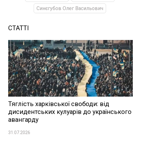
Синєгубов Олег Васильович
СТАТТІ
Тяглість харківської свободи: від
дисидентських кулуарів до українського
авангарду
31.07.2026