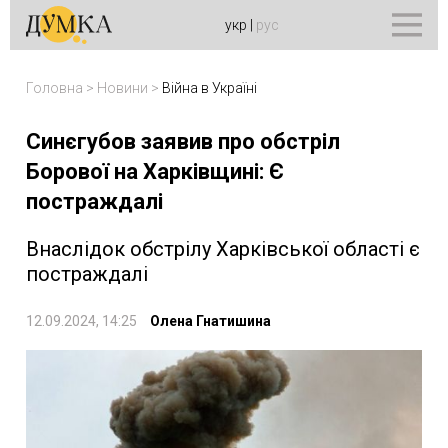
укр
|
рус
Головна
>
Новини
>
Війна в Україні
Синєгубов заявив про обстріл
Борової на Харківщині: Є
постраждалі
Внаслідок обстрілу Харківської області є
постраждалі
12.09.2024, 14:25
Олена Гнатишина