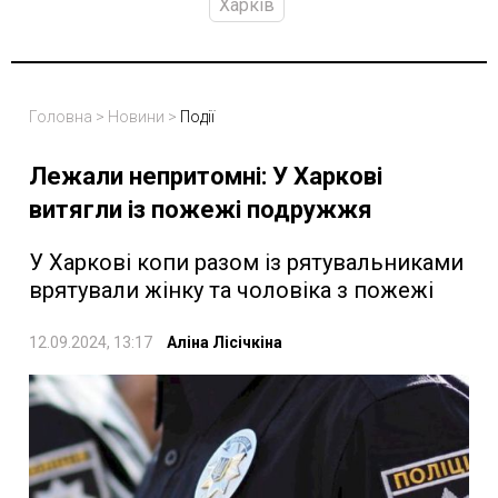
Харків
Головна
>
Новини
>
Події
Лежали непритомні: У Харкові
витягли із пожежі подружжя
У Харкові копи разом із рятувальниками
врятували жінку та чоловіка з пожежі
12.09.2024, 13:17
Аліна Лісічкіна