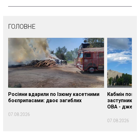
ГОЛОВНЕ
Росіяни вдарили по Ізюму касетними
Кабмін погод
боєприпасами: двоє загиблих
заступника н
ОВА - джере
07.08.2026
07.08.2026