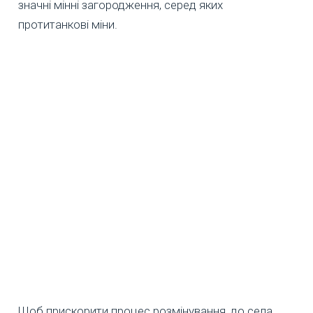
значні мінні загородження, серед яких
протитанкові міни.
Щоб прискорити процес розмінування, до села