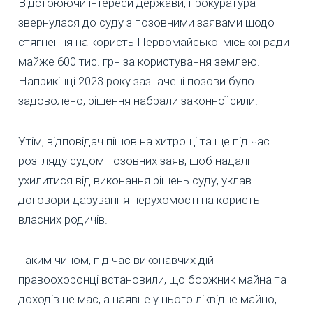
Відстоюючи інтереси держави, прокуратура
звернулася до суду з позовними заявами щодо
стягнення на користь Первомайської міської ради
майже 600 тис. грн за користування землею.
Наприкінці 2023 року зазначені позови було
задоволено, рішення набрали законної сили.
Утім, відповідач пішов на хитрощі та ще під час
розгляду судом позовних заяв, щоб надалі
ухилитися від виконання рішень суду, уклав
договори дарування нерухомості на користь
власних родичів.
Таким чином, під час виконавчих дій
правоохоронці встановили, що боржник майна та
доходів не має, а наявне у нього ліквідне майно,