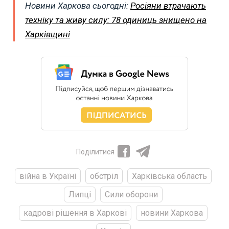
Новини Харкова сьогодні:
Росіяни втрачають
техніку та живу силу: 78 одиниць знищено на
Харківщині
Поділитися
війна в Україні
обстріл
Харківська область
Липці
Сили оборони
кадрові рішення в Харкові
новини Харкова