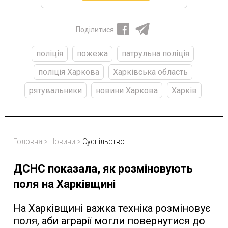
Поділитися
поліція
пожежа
патрульна поліція
поліція Харкова
Харківська область
рятувальники
новини Харкова
Харків
Головна
>
Новини
>
Суспільство
ДСНС показала, як розміновують
поля на Харківщині
На Харківщині важка техніка розміновує
поля, аби аграрії могли повернутися до