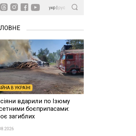
укр
|
рус
ОЛОВНЕ
ВІЙНА В УКРАЇНІ
сіяни вдарили по Ізюму
сетними боєприпасами:
оє загиблих
08.2026