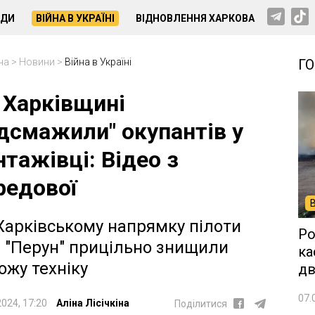
НДИ
ВІЙНА В УКРАЇНІ
ВІДНОВЛЕННЯ ХАРКОВА
на
>
Новини
>
Війна в Україні
Г
 Харківщині
ідсмажили" окупантів у
нтажівці: Відео з
редової
Харківському напрямку пілоти
Ро
 "Перун" прицільно знищили
ка
ожу техніку
дв
07.
2024, 17:20
Аліна Лісічкіна
Поділитися