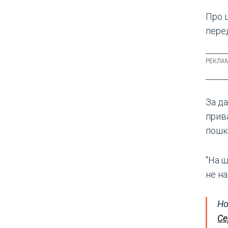
Про 
пере
За д
прив
пошк
"На 
не на
Но
Се