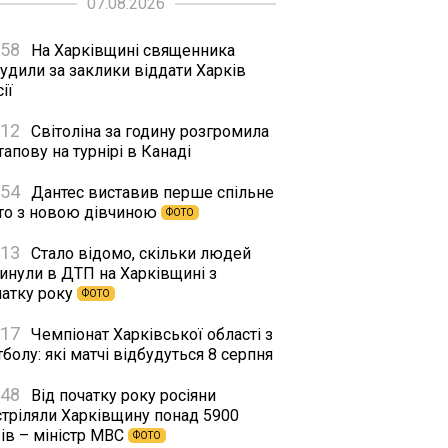
07.08.2026
:58
На Харківщині священника
удили за заклики віддати Харків
ії
:12
Світоліна за годину розгромила
апову на турнірі в Канаді
:54
Дантес виставив перше спільне
то з новою дівчиною
ФОТО
:13
Стало відомо, скільки людей
гинули в ДТП на Харківщині з
чатку року
ФОТО
:17
Чемпіонат Харківської області з
болу: які матчі відбудуться 8 серпня
:48
Від початку року росіяни
стріляли Харківщину понад 5900
ів – міністр МВС
ФОТО