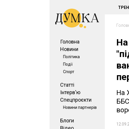
ТРЕ
Голов
На
Головна
Новини
"п
Політика
ва
Події
Спорт
пе
Статті
На 
Інтерв'ю
Спецпроєкти
ББС
Новини партнерів
вор
Блоги
12.09.
Відео