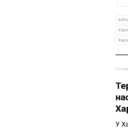
війн
Харк
Харк
Голов
Те
на
Ха
У Х