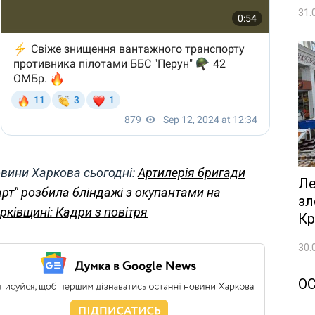
31.
вини Харкова сьогодні:
Артилерія бригади
Ле
арт" розбила бліндажі з окупантами на
зл
рківщині: Кадри з повітря
Кр
30.
О