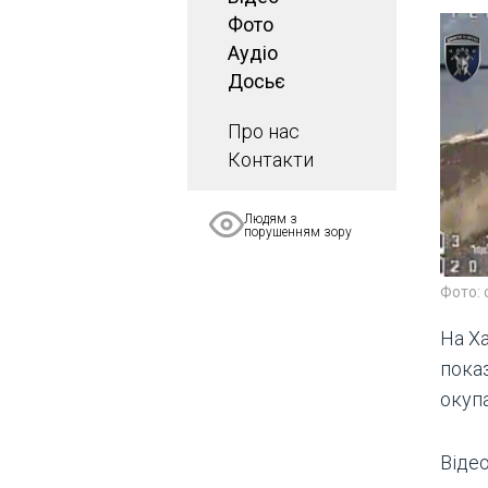
Фото
Аудіо
Досьє
Про нас
Контакти
Людям з
порушенням зору
Фото: 
На Х
показ
окупа
Відео