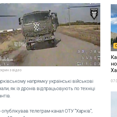
Ка
но
Ха
скрин з відео
арківському напрямку українські військові
07.
али, як із дронів відпрацьовують по техніці
нтів.
 опублікував телеграм-канал ОТУ "Харків",