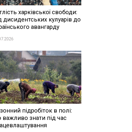
глість харківської свободи:
д дисидентських кулуарів до
раїнського авангарду
07.2026
зонний підробіток в полі:
 важливо знати під час
ацевлаштування