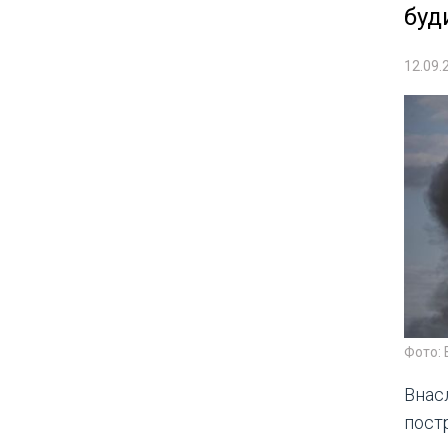
буд
12.09.
Фото: 
Внас
пост