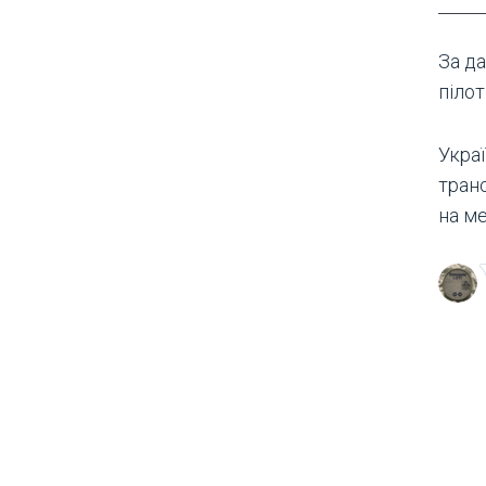
За д
пілот
Украї
тран
на м