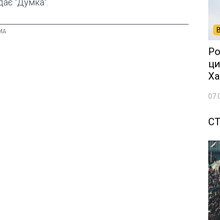
дає "Думка".
Ро
ци
Ха
07.
СТ