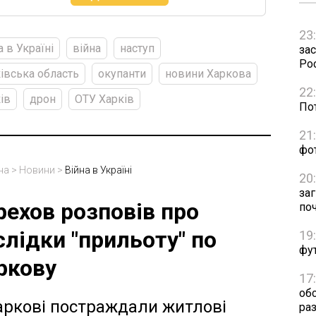
23
а в Україні
війна
наступ
зас
Рос
івська область
окупанти
новини Харкова
22
ів
дрон
ОТУ Харків
Пот
21
фо
на
>
Новини
>
Війна в Україні
20
за
рехов розповів про
по
слідки "прильоту" по
19
фут
ркову
17
об
аркові постраждали житлові
раз