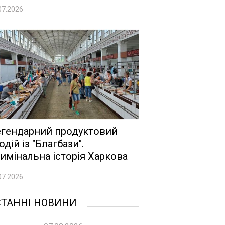
07.2026
гендарний продуктовий
одій із "Благбази".
имінальна історія Харкова
07.2026
СТАННІ НОВИНИ