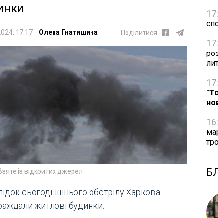
инки
17
сп
2024, 17:17
Олена Гнатишина
Поділитися
17
ро
ли
17
"Т
но
16
ма
тро
Б
Взяте із відкритих джерел
лідок сьогоднішнього обстрілу Харкова
раждали житлові будинки.