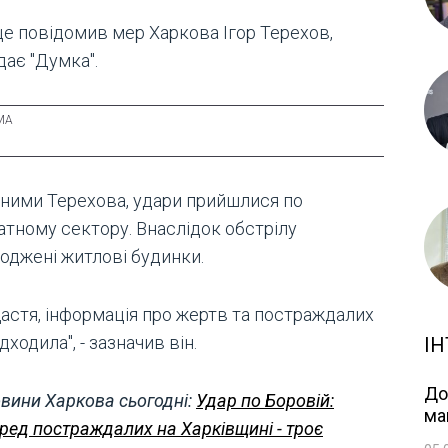
це повідомив мер Харкова Ігор Терехов,
дає "Думка".
аними Терехова, удари прийшлися по
атному сектору. Внаслідок обстрілу
оджені житлові будинки.
щастя, інформація про жертв та постраждалих
дходила", - зазначив він.
ІН
До
вини Харкова сьогодні:
Удар по Боровій:
ма
ред постраждалих на Харківщині - троє