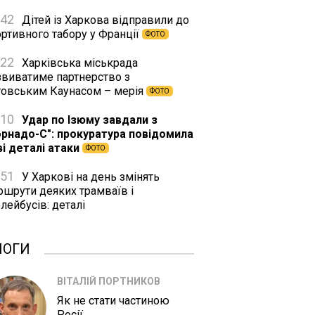
:42
Дітей із Харкова відправили до
ортивного табору у Франції
ФОТО
:22
Харківська міськрада
звиватиме партнерство з
товським Каунасом – мерія
ФОТО
:10
Удар по Ізюму завдали з
орнадо-С": прокуратура повідомила
ві деталі атаки
ФОТО
:51
У Харкові на день змінять
ршрути деяких трамваїв і
лейбусів: деталі
ЛОГИ
ВІТАЛІЙ ПОРТНИКОВ
Як не стати частиною
Росії