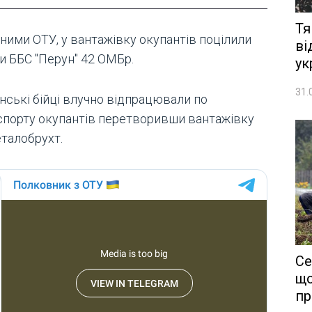
Тя
аними ОТУ, у вантажівку окупантів поцілили
ві
и ББС "Перун" 42 ОМБр.
ук
31.
нські бійці влучно відпрацювали по
спорту окупантів перетворивши вантажівку
еталобрухт.
Се
що
пр