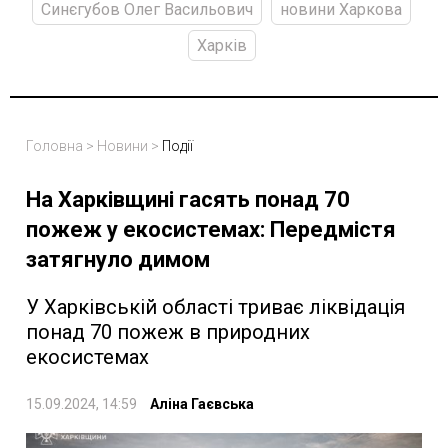
Синєгубов Олег Васильович
новини Харкова
Харків
Головна
>
Новини
>
Події
На Харківщині гасять понад 70
пожеж у екосистемах: Передмістя
затягнуло димом
У Харківській області триває ліквідація
понад 70 пожеж в природних
екосистемах
15.09.2024, 14:59
Аліна Гаєвська