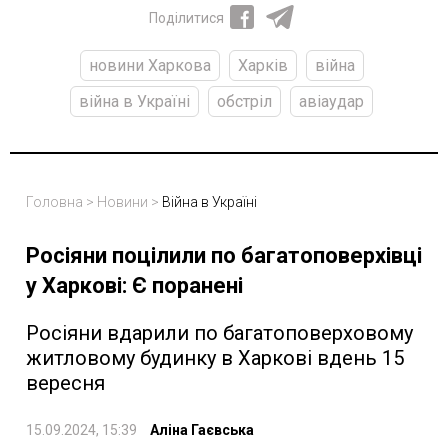
Поділитися
новини Харкова
Харків
війна
війна в Україні
обстріл
авіаудар
Головна
>
Новини
>
Війна в Україні
Росіяни поцілили по багатоповерхівці
у Харкові: Є поранені
Росіяни вдарили по багатоповерховому
житловому будинку в Харкові вдень 15
вересня
15.09.2024, 15:39
Аліна Гаєвська