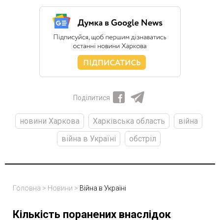
Поділитися
новини Харкова
Харківська область
війна
війна в Україні
обстріл
Головна
>
Новини
>
Війна в Україні
Кількість поранених внаслідок