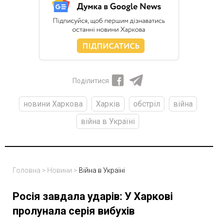
Поділитися
новини Харкова
Харків
обстріл
війна
війна в Україні
Головна
>
Новини
>
Війна в Україні
Росія завдала ударів: У Харкові
пролунала серія вибухів