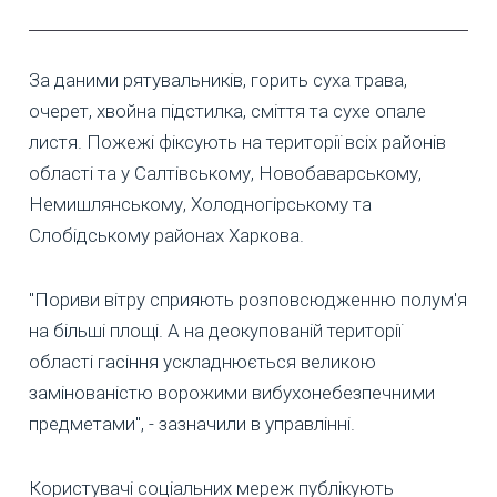
За даними рятувальників, горить суха трава,
очерет, хвойна підстилка, сміття та сухе опале
листя. Пожежі фіксують на території всіх районів
області та у Салтівському, Новобаварському,
Немишлянському, Холодногірському та
Слобідському районах Харкова.
"Пориви вітру сприяють розповсюдженню полум'я
на більші площі. А на деокупованій території
області гасіння ускладнюється великою
замінованістю ворожими вибухонебезпечними
предметами", - зазначили в управлінні.
Користувачі соціальних мереж публікують