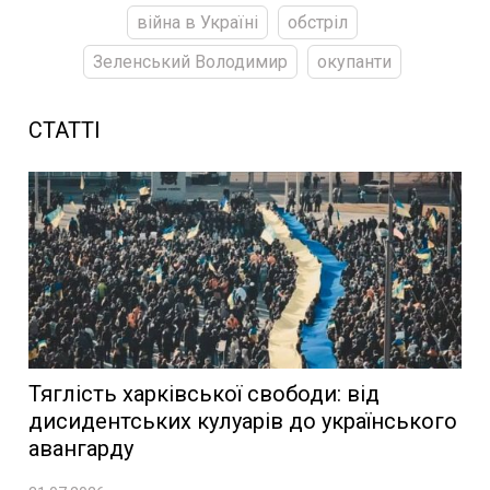
війна в Україні
обстріл
Зеленський Володимир
окупанти
СТАТТІ
Тяглість харківської свободи: від
дисидентських кулуарів до українського
авангарду