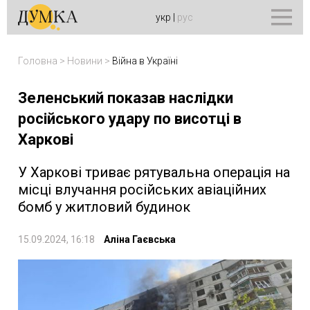
укр
|
рус
Головна
>
Новини
>
Війна в Україні
Зеленський показав наслідки
російського удару по висотці в
Харкові
У Харкові триває рятувальна операція на
місці влучання російських авіаційних
бомб у житловий будинок
15.09.2024, 16:18
Аліна Гаєвська