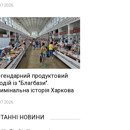
07.2026
гендарний продуктовий
одій із "Благбази".
имінальна історія Харкова
07.2026
СТАННІ НОВИНИ