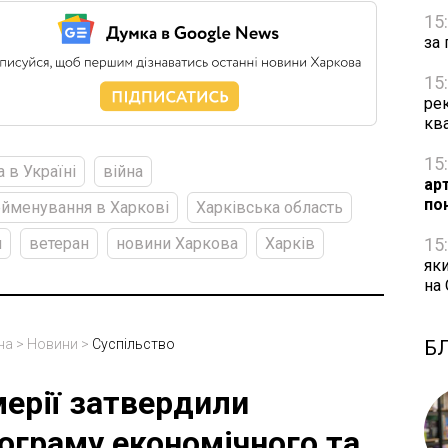
15
за 
15
рек
кв
15
а в Україні
війна
ар
по
йменування в Харкові
Харківська область
15
я
ветеран
новини Харкова
Харків
яки
на
Б
на
>
Новини
>
Суспільство
мерії затвердили
ограму економічного та