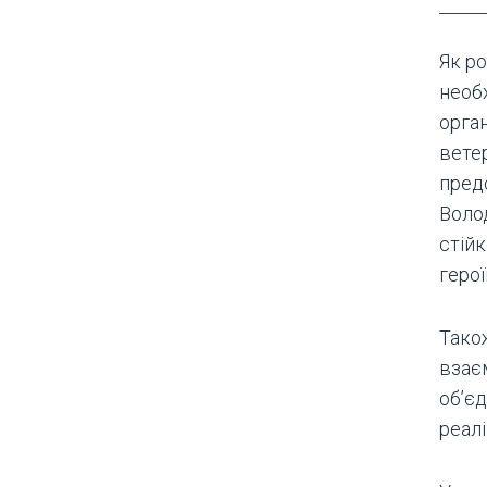
Як ро
необ
орган
вете
пред
Воло
стійк
герої
Тако
взає
об’є
реалі