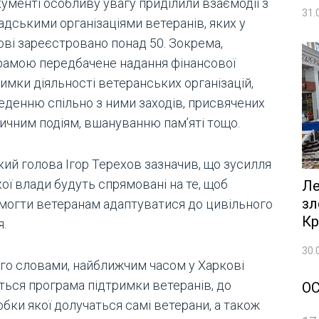
ументі особливу увагу приділили взаємодії з
31.
адськими організаціями ветеранів, яких у
ові зареєстровано понад 50. Зокрема,
рамою передбачене надання фінансової
имки діяльності ветеранських організацій,
еденню спільно з ними заходів, присвячених
ричним подіям, вшануванню пам’яті тощо.
кий голова Ігор Терехов зазначив, що зусилля
ої влади будуть спрямовані на те, щоб
Ле
зл
могти ветеранам адаптуватися до цивільного
Кр
я.
30.
ого словами, найближчим часом у Харкові
ться програма підтримки ветеранів, до
О
бки якої долучаться самі ветерани, а також