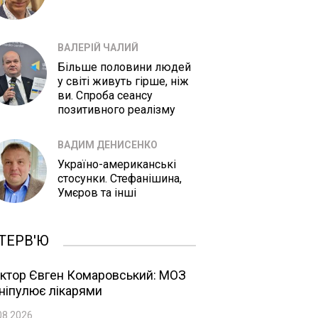
ВАЛЕРІЙ ЧАЛИЙ
Більше половини людей
у світі живуть гірше, ніж
ви. Спроба сеансу
позитивного реалізму
ВАДИМ ДЕНИСЕНКО
Україно-американські
стосунки. Стефанішина,
Умєров та інші
ТЕРВ'Ю
ктор Євген Комаровський: МОЗ
ніпулює лікарями
08.2026