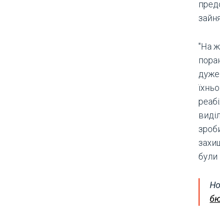
пред
зайня
"На ж
пора
дуже
їхнь
реабі
виді
зроб
захи
були 
Но
бю