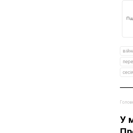
війн
пере
сесі
Голов
У 
Пр