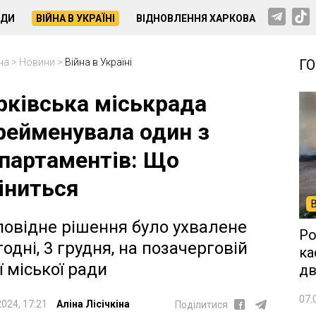
НДИ
ВІЙНА В УКРАЇНІ
ВІДНОВЛЕННЯ ХАРКОВА
на
>
Новини
>
Війна в Україні
Г
рківська міськрада
рейменувала один з
партаментів: Що
іниться
повідне рішення було ухвалене
Ро
годні, 3 грудня, на позачерговій
ка
ї міської ради
дв
07.
2024, 17:21
Аліна Лісічкіна
Поділитися