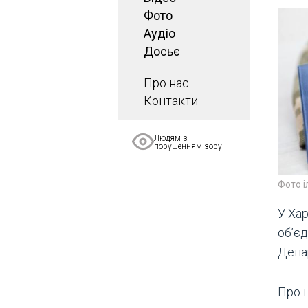
Фото
Аудіо
Досьє
Про нас
Контакти
Людям з
порушенням зору
Фото 
У Ха
об’є
Депа
Про 