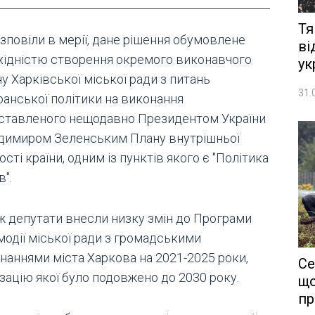
Тя
зповіли в мерії, дане рішення обумовлене
ві
хідністю створення окремого виконавчого
ук
у Харківської міської ради з питань
31.
ранської політики на виконання
ставленого нещодавно Президентом України
димиром Зеленським Плану внутрішньої
ості країни, одним із пунктів якого є "Політика
в".
ж депутати внесли низку змін до Програми
модії міської ради з громадськими
днаннями міста Харкова на 2021-2025 роки,
Се
зацію якої було подовжено до 2030 року.
що
пр