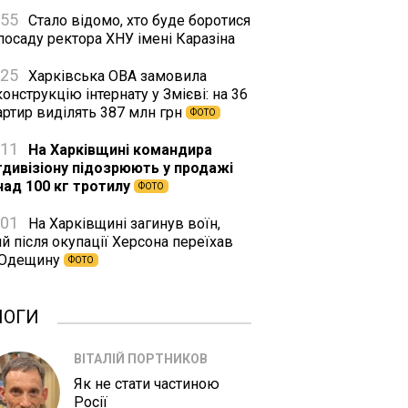
:55
Стало відомо, хто буде боротися
посаду ректора ХНУ імені Каразіна
:25
Харківська ОВА замовила
онструкцію інтернату у Змієві: на 36
артир виділять 387 млн грн
ФОТО
:11
На Харківщині командира
тдивізіону підозрюють у продажі
над 100 кг тротилу
ФОТО
:01
На Харківщині загинув воїн,
й після окупації Херсона переїхав
 Одещину
ФОТО
ЛОГИ
ВІТАЛІЙ ПОРТНИКОВ
Як не стати частиною
Росії