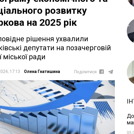
ціального розвитку
ркова на 2025 рік
повідне рішення ухвалили
ківські депутати на позачерговій
ї міської ради
2024, 17:13
Олена Гнатишина
Поділитися
ІН
До
ма
05.