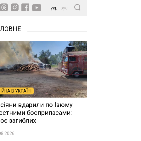
укр
|
рус
ОЛОВНЕ
ВІЙНА В УКРАЇНІ
сіяни вдарили по Ізюму
сетними боєприпасами:
оє загиблих
08.2026