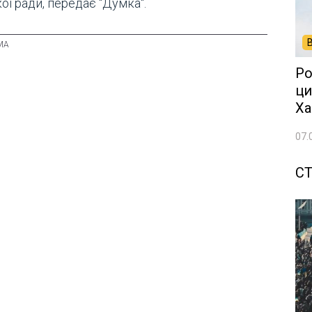
ої ради, передає "Думка".
Ро
ци
Ха
07.
СТ