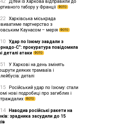
:42
Дітей із Харкова відправили до
ортивного табору у Франції
ФОТО
:22
Харківська міськрада
звиватиме партнерство з
товським Каунасом – мерія
ФОТО
:10
Удар по Ізюму завдали з
орнадо-С": прокуратура повідомила
ві деталі атаки
ФОТО
:51
У Харкові на день змінять
ршрути деяких трамваїв і
лейбусів: деталі
:15
Російський удар по Ізюму: стали
омі нові подробиці про загиблих і
страждалих
ФОТО
:14
Наводив російські ракети на
рків: зрадника засудили до 15
ків