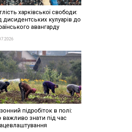
глість харківської свободи:
д дисидентських кулуарів до
раїнського авангарду
07.2026
зонний підробіток в полі:
 важливо знати під час
ацевлаштування