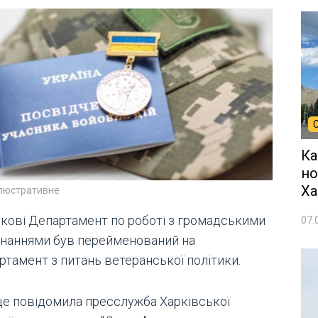
Ка
но
Ха
ілюстративне
ркові Департамент по роботі з громадськими
07.
днаннями був перейменований на
ртамент з питань ветеранської політики.
це повідомила пресслужба Харківської