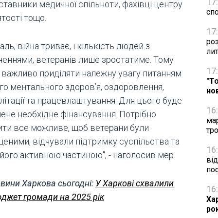
17
ставники медичної спільноти, фахівці центру
сп
тості тощо.
17
ро
аль, війна триває, і кількість людей з
ли
неннями, ветеранів лише зростатиме. Тому
17
 важливо приділяти належну увагу питанням
"Т
ого ментального здоров’я, оздоровлення,
но
літації та працевлаштування. Для цього буде
16
лене необхідне фінансування. Потрібно
ма
ити все можливе, щоб ветерани були
тро
щеними, відчували підтримку суспільства та
16
його активною частиною", - наголосив мер.
від
по
вини Харкова сьогодні:
У Харкові схвалили
16
джет громади на 2025 рік
Ха
ро