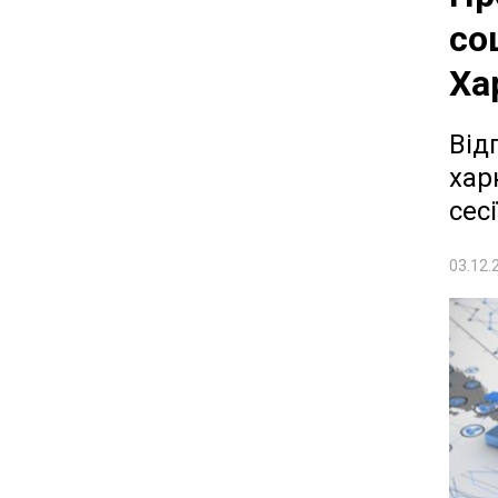
со
Ха
Від
хар
сесі
03.12.