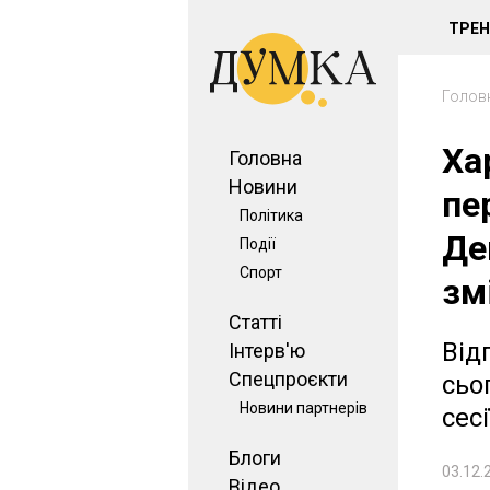
ТРЕ
Голов
Ха
Головна
Новини
пе
Політика
Де
Події
Спорт
зм
Статті
Від
Інтерв'ю
Спецпроєкти
сьо
Новини партнерів
сесі
Блоги
03.12.
Відео