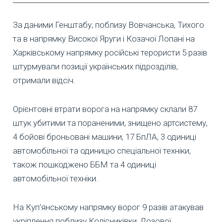
За даними Генштабу, поблизу Вовчанська, Тихого
та в напрямку Високої Яруги і Козачої Лопані на
Харківському напрямку російські терористи 5 разів
штурмували позиції українських підрозділів,
отримали відсіч.
Орієнтовні втрати ворога на напрямку склали 87
штук убитими та пораненими, знищено артсистему,
4 бойові броньовані машини, 17 БпЛА, 3 одиниці
автомобільної та одиницю спеціальної техніки,
також пошкоджено ББМ та 4 одиниці
автомобільної техніки.
На Куп'янському напрямку ворог 9 разів атакував
укріплення поблизу Колісниківки, Лозової,