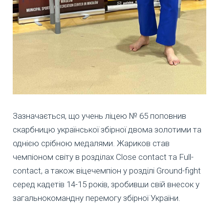
Зазначається, що учень ліцею № 65 поповнив
скарбницю української збірної двома золотими та
однією срібною медалями. Жариков став
чемпіоном світу в розділах Close contact та Full-
contact, а також віцечемпіон у розділі Ground-fight
серед кадетів 14-15 років, зробивши свій внесок у
загальнокомандну перемогу збірної України.