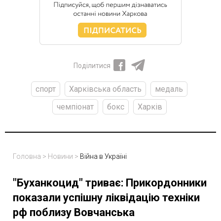
Поділитися
спорт
Харківська область
медаль
чемпіонат
бокс
Харків
Головна
>
Новини
>
Війна в Україні
"Буханкоцид" триває: Прикордонники
показали успішну ліквідацію техніки
рф поблизу Вовчанська