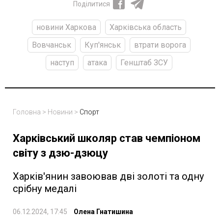
Поділитися
новини Харкова
Харківська область
Вовчанськ
Куп'янськ
втрати ворога
наступ
атака
Генштаб ЗСУ
Головна
>
Новини
>
Спорт
Харківський школяр став чемпіоном
світу з дзю-дзюцу
Харків'янин завоював дві золоті та одну
срібну медалі
06.12.2024, 17:45
Олена Гнатишина