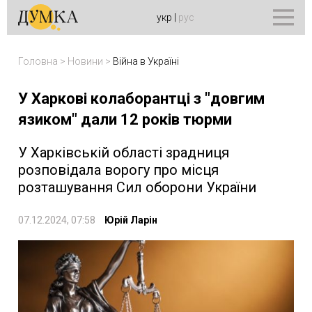
укр
|
рус
Головна
>
Новини
>
Війна в Україні
У Харкові колаборантці з "довгим
язиком" дали 12 років тюрми
У Харківській області зрадниця
розповідала ворогу про місця
розташування Сил оборони України
07.12.2024, 07:58
Юрій Ларін