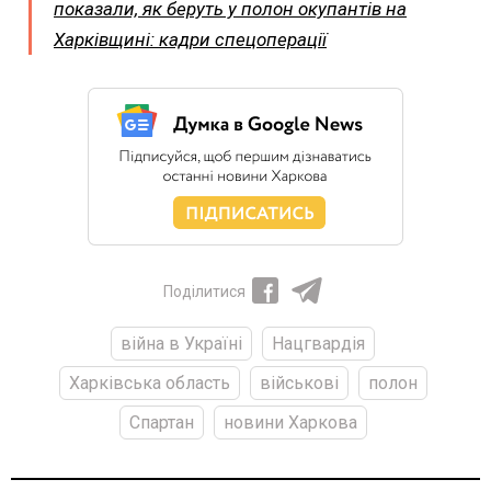
показали, як беруть у полон окупантів на
Харківщині: кадри спецоперації
Поділитися
війна в Україні
Нацгвардія
Харківська область
військові
полон
Спартан
новини Харкова