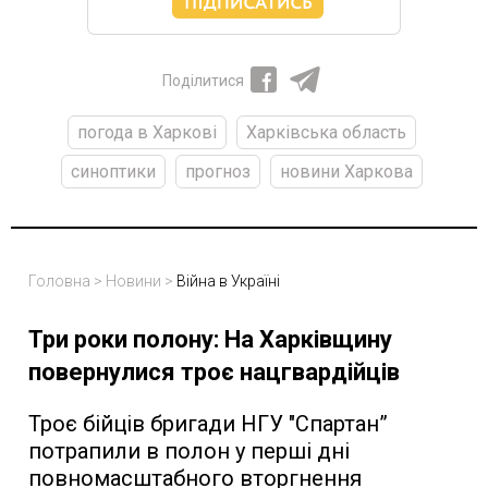
Поділитися
погода в Харкові
Харківська область
синоптики
прогноз
новини Харкова
Головна
>
Новини
>
Війна в Україні
Три роки полону: На Харківщину
повернулися троє нацгвардійців
Троє бійців бригади НГУ "Спартан”
потрапили в полон у перші дні
повномасштабного вторгнення