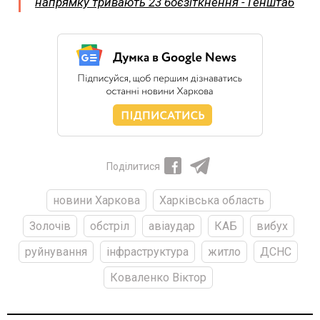
напрямку тривають 23 боєзіткнення - Генштаб
Поділитися
новини Харкова
Харківська область
Золочів
обстріл
авіаудар
КАБ
вибух
руйнування
інфраструктура
житло
ДСНС
Коваленко Віктор