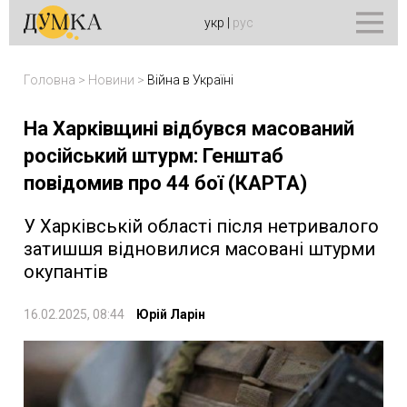
укр
|
рус
Головна
>
Новини
>
Війна в Україні
На Харківщині відбувся масований
російський штурм: Генштаб
повідомив про 44 бої (КАРТА)
У Харківській області після нетривалого
затишшя відновилися масовані штурми
окупантів
16.02.2025, 08:44
Юрій Ларін