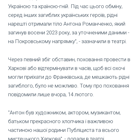
Україною та країною-гній. Під час цього обміну,
серед інших загиблих українських героїв, рідні
нарешті отримали тіло Антона Романченко, який
загинув восени 2023 року, за уточненими даними -
на Покровському напрямку”, - зазначили в театрі.
Через певний збіг обставин, поховання провести в
Харкові або відтермінувати в часів, щоб всі охочі
могли приїхати до Франківська, де мешкають рідні
загиблого, було не можливо. Тому про поховання
повідомили лише вчора, 14 лютого.
"Антон був художником, актором, музикантом,
батьком прекрасного хлопчика і важливою
частиною нашої родини Публіциста та всього
мистецького Харкова”, - додали в театрі.