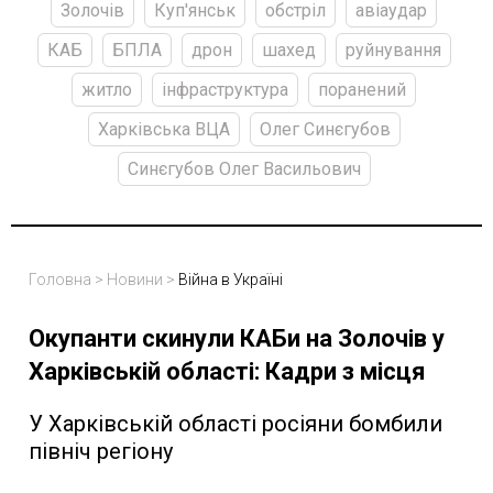
Золочів
Куп'янськ
обстріл
авіаудар
КАБ
БПЛА
дрон
шахед
руйнування
житло
інфраструктура
поранений
Харківська ВЦА
Олег Синєгубов
Синєгубов Олег Васильович
Головна
>
Новини
>
Війна в Україні
Окупанти скинули КАБи на Золочів у
Харківській області: Кадри з місця
У Харківській області росіяни бомбили
північ регіону