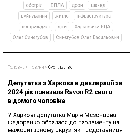
обстріл
БПЛА
дрон
шахед
руйнування
житло
інфраструктура
постраждалі
діти
Харківська ВЦА
Олег Синєгубов
Синєгубов Олег Васильович
Головна
>
Новини
>
Суспільство
Депутатка з Харкова в декларації за
2024 рік показала Ravon R2 свого
відомого чоловіка
У Харкові депутатка Марія Мезенцева-
Федоренко обралася до парламенту на
мажоритарному окрузі як представниця