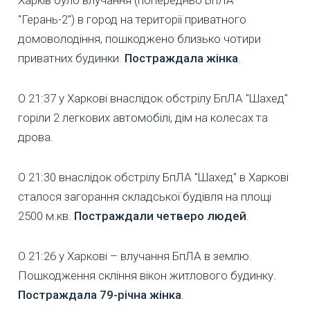
"Герань-2") в город на території приватного
домоволодіння, пошкоджено близько чотири
приватних будинки.
Постраждала жінка
.
О 21:37 у Харкові внаслідок обстрілу БпЛА "Шахед"
горіли 2 легкових автомобілі, дім на колесах та
дрова.
О 21:30 внаслідок обстрілу БпЛА "Шахед" в Харкові
сталося загорання складської будівля на площі
2500 м.кв.
Постраждали четверо людей
.
О 21:26 у Харкові – влучання БпЛА в землю.
Пошкодження скління вікон житлового будинку.
Постраждала 79-річна жінка
.