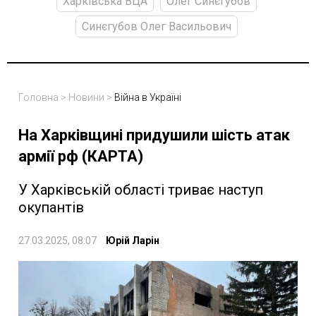
Харківська ВЦА
Олег Синєгубов
Синєгубов Олег Васильович
Головна
>
Новини
>
Війна в Україні
На Харківщині придушили шість атак
армії рф (КАРТА)
У Харківській області триває наступ
окупантів
27.03.2025, 08:07
Юрій Ларін