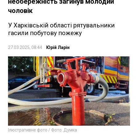
необережність загинув молодий
чоловік
У Харківській області рятувальники
гасили побутову пожежу
27.03.2025, 08:44
Юрій Ларін
Ілюстративне фото / Фото: Думка