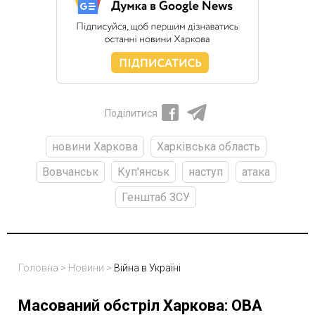
Поділитися
новини Харкова
Харківська область
Вовчанськ
Куп'янськ
наступ
атака
Генштаб ЗСУ
Головна
>
Новини
>
Війна в Україні
Масований обстріл Харкова: ОВА