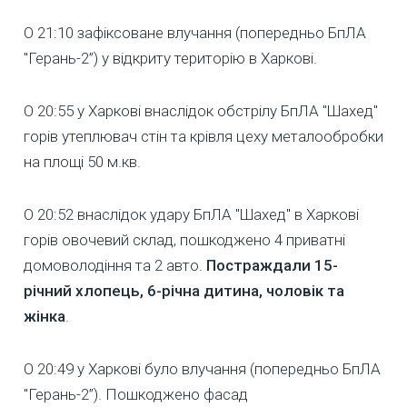
О 21:10 зафіксоване влучання (попередньо БпЛА
"Герань-2”) у відкриту територію в Харкові.
О 20:55 у Харкові внаслідок обстрілу БпЛА "Шахед"
горів утеплювач стін та крівля цеху металообробки
на площі 50 м.кв.
О 20:52 внаслідок удару БпЛА "Шахед" в Харкові
горів овочевий склад, пошкоджено 4 приватні
домоволодіння та 2 авто.
Постраждали 15-
річний хлопець, 6-річна дитина, чоловік та
жінка
.
О 20:49 у Харкові було влучання (попередньо БпЛА
"Герань-2”). Пошкоджено фасад