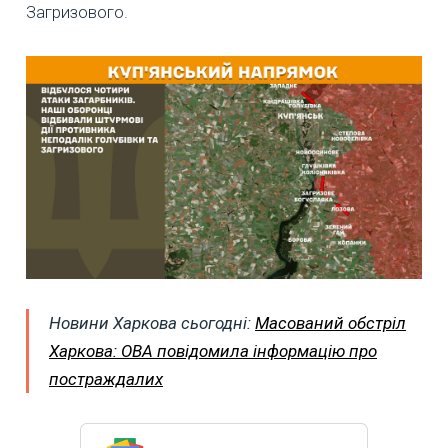
Загризового.
Новини Харкова сьогодні:
Масований обстріл
Харкова: ОВА повідомила інформацію про
постраждалих