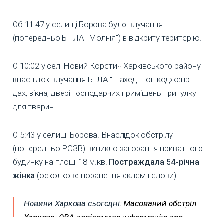
Об 11:47 у селищі Борова було влучання
(попередньо БПЛА "Молнія") в відкриту територію.
О 10:02 у селі Новий Коротич Харківського району
внаслідок влучання БпЛА "Шахед" пошкоджено
дах, вікна, двері господарчих приміщень притулку
для тварин.
О 5:43 у селищі Борова. Внаслідок обстрілу
(попередньо РСЗВ) виникло загорання приватного
будинку на площі 18 м.кв.
Постраждала 54-річна
жінка
(осколкове поранення склом голови).
Новини Харкова сьогодні:
Масований обстріл
Харкова: ОВА повідомила інформацію про