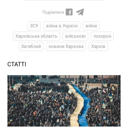
Поділитися
ЗСУ
війна в Україні
війна
Харківська область
військові
похорон
Загиблий
новини Харкова
Харків
СТАТТІ