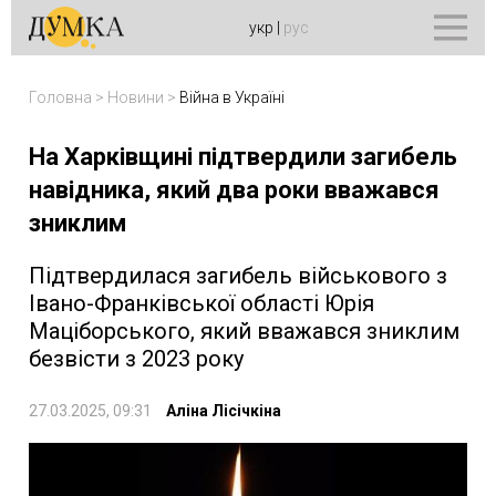
укр
|
рус
Головна
>
Новини
>
Війна в Україні
На Харківщині підтвердили загибель
навідника, який два роки вважався
зниклим
Підтвердилася загибель військового з
Івано-Франківської області Юрія
Маціборського, який вважався зниклим
безвісти з 2023 року
27.03.2025, 09:31
Аліна Лісічкіна