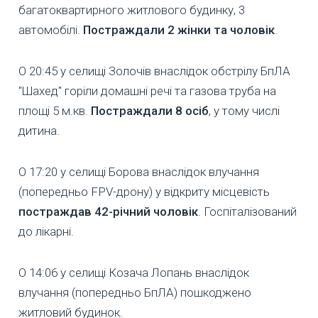
багатоквартирного житлового будинку, 3
автомобілі.
Постраждали 2 жінки та чоловік
.
О 20:45 у селищі Золочів внаслідок обстрілу БпЛА
"Шахед" горіли домашні речі та газова труба на
площі 5 м.кв.
Постраждали 8 осіб
, у тому числі
дитина.
О 17:20 у селищі Борова внаслідок влучання
(попередньо FPV-дрону) у відкриту місцевість
постраждав 42-річний чоловік
. Госпіталізований
до лікарні.
О 14:06 у селищі Козача Лопань внаслідок
влучання (попередньо БпЛА) пошкоджено
житловий будинок.