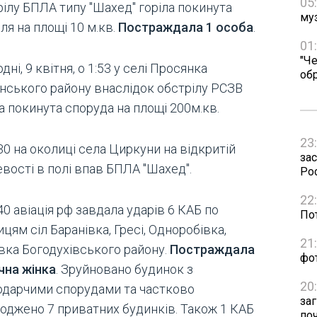
05
рілу БПЛА типу "Шахед" горіла покинута
му
ля на площі 10 м.кв.
Постраждала 1 особа
.
01
"Че
дні, 9 квітня, о 1:53 у селі Просянка
об
янського району внаслідок обстрілу РСЗВ
а покинута споруда на площі 200м.кв.
23
30 на околиці села Циркуни на відкритій
зас
вості в полі впав БПЛА "Шахед".
Рос
22
40 авіація рф завдала ударів 6 КАБ по
Пот
цям сіл Баранівка, Гресі, Одноробівка,
21
вка Богодухівського району.
Постраждала
фо
чна жінка
. Зруйновано будинок з
20
одарчими спорудами та частково
за
оджено 7 приватних будинків. Також 1 КАБ
по