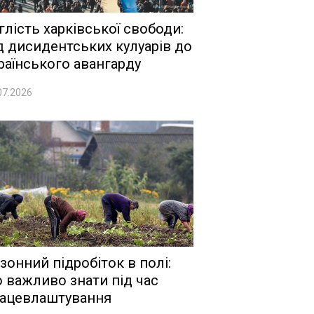
глість харківської свободи:
д дисидентських кулуарів до
раїнського авангарду
07.2026
зонний підробіток в полі:
 важливо знати під час
ацевлаштування