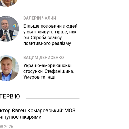
ВАЛЕРІЙ ЧАЛИЙ
Більше половини людей
у світі живуть гірше, ніж
ви. Спроба сеансу
позитивного реалізму
ВАДИМ ДЕНИСЕНКО
Україно-американські
стосунки. Стефанішина,
Умєров та інші
ТЕРВ'Ю
ктор Євген Комаровський: МОЗ
ніпулює лікарями
08.2026