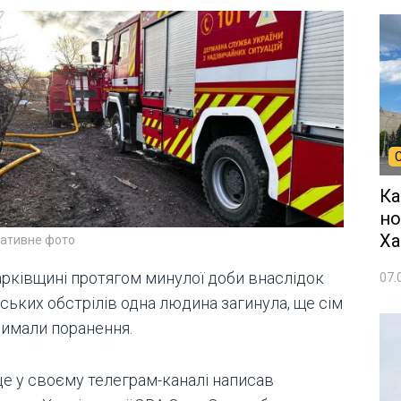
Ка
но
Ха
ративне фото
арківщині протягом минулої доби внаслідок
07.
ських обстрілів одна людина загинула, ще сім
римали поранення.
це у своєму телеграм-каналі написав