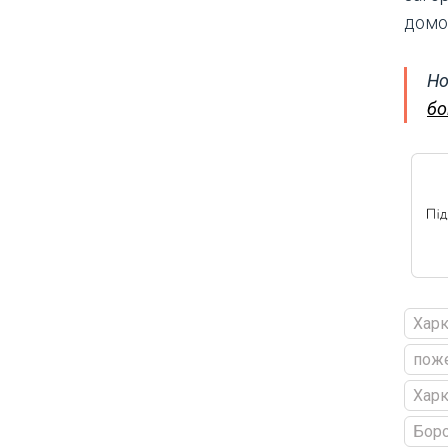
домов
Но
бо
Харк
пож
Харк
Бор