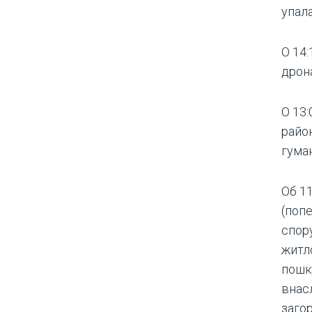
упала
О 14:
дрон
О 13:
район
гума
Об 11
(поп
спор
житл
пошк
внас
заго