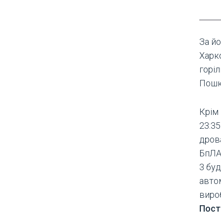
За йо
Харк
горіл
Пошк
Крім 
23:35
дрова
БпЛА
3 буд
автом
вироб
Пост