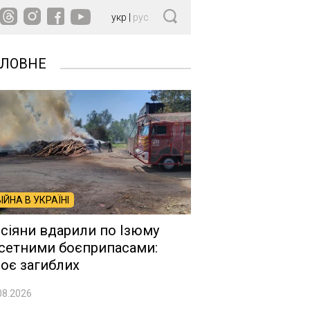
укр
|
рус
ОЛОВНЕ
ВІЙНА В УКРАЇНІ
сіяни вдарили по Ізюму
сетними боєприпасами:
оє загиблих
08.2026