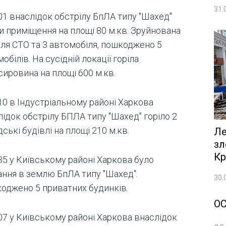
31.
01 внаслідок обстрілу БпЛА типу "Шахед"
и приміщення на площі 80 м.кв. Зруйнована
вля СТО та 3 автомобіля, пошкоджено 5
обілів. На сусідній локації горіла
сировина на площі 600 м.кв.
10 в Індустріальному районі Харкова
ідок обстрілу БПЛА типу "Шахед" горіло 2
ські будівлі на площі 210 м.кв.
Ле
зл
Кр
35 у Київському районі Харкова було
ання в землю БпЛА типу "Шахед".
30.
оджено 5 приватних будинків.
О
07 у Київському районі Харкова внаслідок