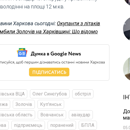
олодінні на площі 12 м.кв.
вини Харкова сьогодні:
Окупанти з літаків
мбили Золочів на Харківщині: Що відомо
івська ВЦА
Олег Синєгубов
обстріл
ІН
ежа
Золочів
Куп'янськ
До
івська область
Вовчанськ
авіаудар
ма
ова
підприємець
поранений
БПЛА
05.