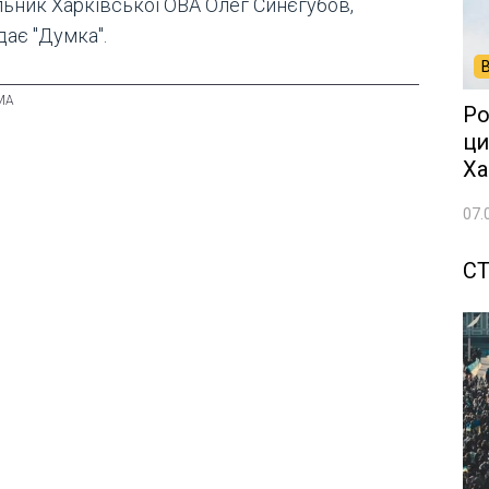
льник Харківської ОВА Олег Синєгубов,
дає "Думка".
Ро
ци
Ха
07.
СТ