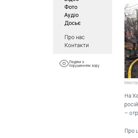
Фото
Аудіо
Досьє
Про нас
Контакти
Людям з
порушенням зору
Ілюст
На Х
росій
– от
Про 