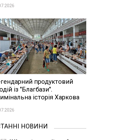
07.2026
гендарний продуктовий
одій із "Благбази".
имінальна історія Харкова
07.2026
СТАННІ НОВИНИ