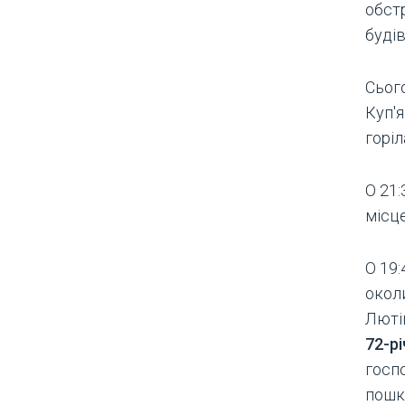
обст
будів
Сього
Куп'
горіл
О 21:
місце
О 19:
околи
Люті
72-рі
госп
пошк