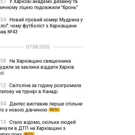
:57
У Харкові академії дизайну та
зичному ліцею подовжили "бронь"
:34
Новий ігровий номер Мудрика у
лсі": чому футболіст з Харківщини
рав №43
07.08.2026
:58
На Харківщині священника
удили за заклики віддати Харків
ії
:12
Світоліна за годину розгромила
апову на турнірі в Канаді
:54
Дантес виставив перше спільне
то з новою дівчиною
ФОТО
:13
Стало відомо, скільки людей
гинули в ДТП на Харківщині з
чатку року
ФОТО