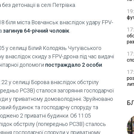
 без детонації в селі Петрівка.
19
фут
18 біля міста Вовчанськ внаслідок удару FPV-
17
а
загинув 64-річний чоловік
.
об
раз
05 у селищі Білий Колодязь Чугуївського
17
у внаслідок скиду з FPV-дрона під час видачі
сп
нітарної допомоги
постраждало 2 особи
.
17
ро
:22 у селищі Борова внаслідок обстрілу
ли
ередньо РСЗВ) сталося загоряння господарчої
уди у приватному домоволодінні. Зруйновано
Б
овий будинок та господарчу споруду та
оджено 2 приватні будинки. Об 11:05
лідок обстрілу (попередньо РСЗВ) сталось
ряння господарчої споруди у приватному