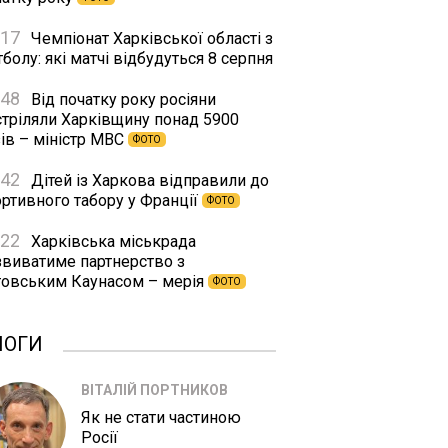
:17
Чемпіонат Харківської області з
болу: які матчі відбудуться 8 серпня
:48
Від початку року росіяни
стріляли Харківщину понад 5900
ів – міністр МВС
ФОТО
:42
Дітей із Харкова відправили до
ортивного табору у Франції
ФОТО
:22
Харківська міськрада
звиватиме партнерство з
товським Каунасом – мерія
ФОТО
ЛОГИ
ВІТАЛІЙ ПОРТНИКОВ
Як не стати частиною
Росії