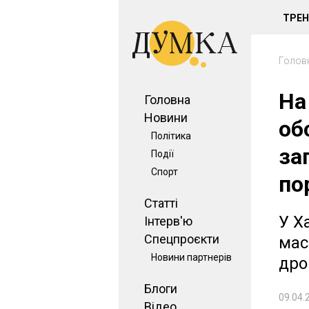
ТРЕ
Голов
На
Головна
Новини
об
Політика
за
Події
Спорт
по
Статті
У Х
Інтерв'ю
Спецпроєкти
мас
Новини партнерів
дро
Блоги
09.04.
Відео