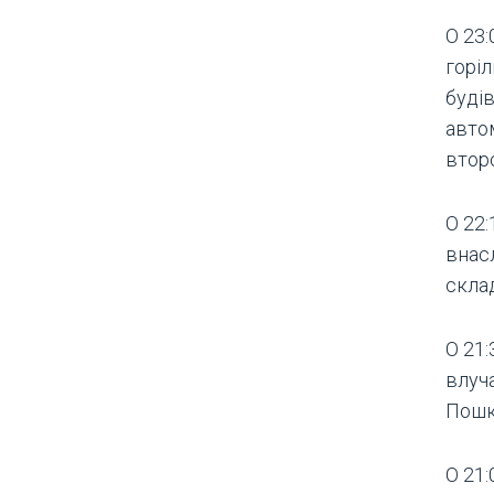
О 23:
горіл
буді
автом
втор
О 22:
внасл
склад
О 21:
влуч
Пошк
О 21: