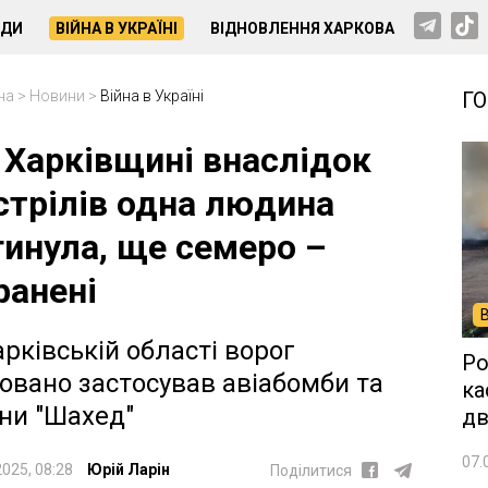
НДИ
ВІЙНА В УКРАЇНІ
ВІДНОВЛЕННЯ ХАРКОВА
на
>
Новини
>
Війна в Україні
Г
 Харківщині внаслідок
стрілів одна людина
гинула, ще семеро –
ранені
арківській області ворог
Ро
овано застосував авіабомби та
ка
ни "Шахед"
дв
07.
2025, 08:28
Юрій Ларін
Поділитися