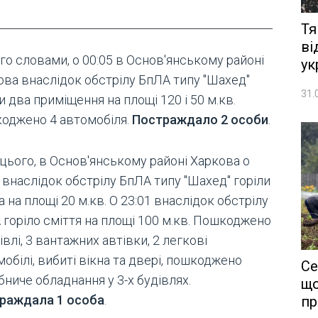
Тя
ві
го словами, о 00:05 в Основ'янському районі
ук
ова внаслідок обстрілу БпЛА типу "Шахед"
31.
и два приміщення на площі 120 і 50 м.кв.
оджено 4 автомобіля.
Постраждало 2 особи
.
цього, в Основ'янському районі Харкова о
 внаслідок обстрілу БпЛА типу "Шахед" горіли
 на площі 20 м.кв. О 23:01 внаслідок обстрілу
 горіло сміття на площі 100 м.кв. Пошкоджено
івлі, 3 вантажних автівки, 2 легкові
обілі, вибиті вікна та двері, пошкоджено
Се
ниче обладнання у 3-х будівлях.
що
раждала 1 особа
.
пр