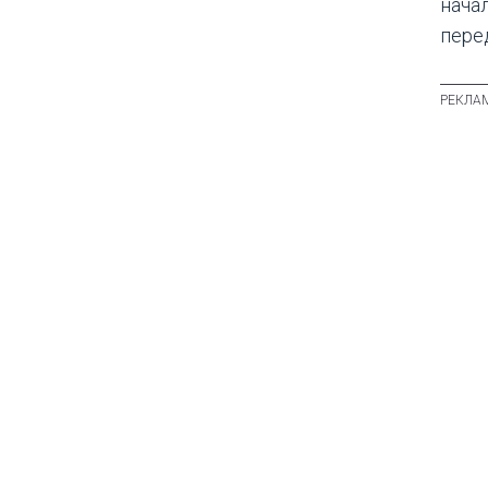
нача
пере