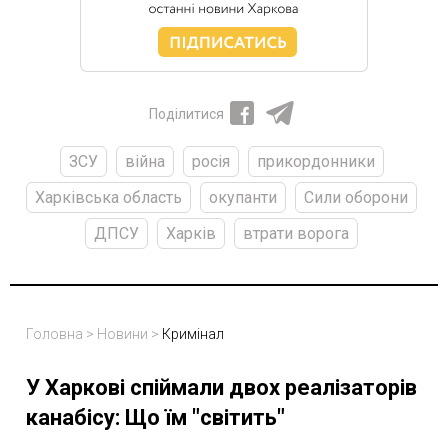
Поділитися
ЗСУ
війна
росія
прикордонники
Харківська область
окупанти
Сили оборони
ДПСУ
Харків
втрати ворога
Головна
>
Новини
>
Кримінал
У Харкові спіймали двох реалізаторів
канабісу: Що їм "світить"