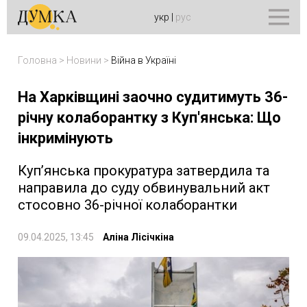
укр
|
рус
Головна
>
Новини
>
Війна в Україні
На Харківщині заочно судитимуть 36-
річну колаборантку з Куп'янська: Що
інкримінують
Куп’янська прокуратура затвердила та
направила до суду обвинувальний акт
стосовно 36-річної колаборантки
09.04.2025, 13:45
Аліна Лісічкіна