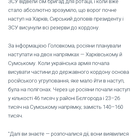
ЗСУ відвели сім бригад для ротації, і коли вже
стало абсолютно зрозуміло, що ворог почне
наступ на Харків, Сирський доповів президенту і
ЗСУ висунули всі резерви до кордону.
За інформацією Головкома, росіяни планували
наступати на двох напрямках — Харківському й
Сумському. Коли українська армія почала
висувати частини до державного кордону основа
російського угруповання, яке мало йти в наступ,
була на полігонах. Через це росіяни почали наступ
у кількості 46 тисяч у районі Бєлгорода і 23–26
тисяч на Сумському напрямку, замість 140–160
тисяч.
"Далі ви знаєте — розпочалися дії, вони виявилися