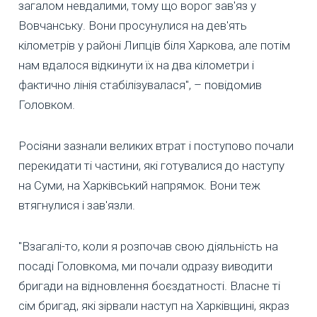
загалом невдалими, тому що ворог зав'яз у
Вовчанську. Вони просунулися на дев'ять
кілометрів у районі Липців біля Харкова, але потім
нам вдалося відкинути їх на два кілометри і
фактично лінія стабілізувалася", – повідомив
Головком.
Росіяни зазнали великих втрат і поступово почали
перекидати ті частини, які готувалися до наступу
на Суми, на Харківський напрямок. Вони теж
втягнулися і зав'язли.
"Взагалі-то, коли я розпочав свою діяльність на
посаді Головкома, ми почали одразу виводити
бригади на відновлення боєздатності. Власне ті
сім бригад, які зірвали наступ на Харківщині, якраз