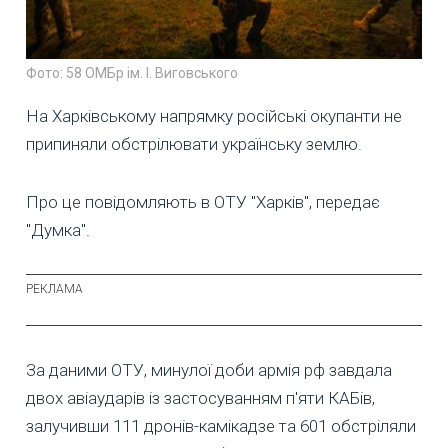
Фото: 58 ОМБр ім. І. Виговського
На Харківському напрямку російські окупанти не
припиняли обстрілювати українську землю.
Про це повідомляють в ОТУ "Харків", передає
"Думка".
За даними ОТУ, минулої доби армія рф завдала
двох авіаударів із застосуванням п'яти КАБів,
залучивши 111 дронів-камікадзе та 601 обстріляли