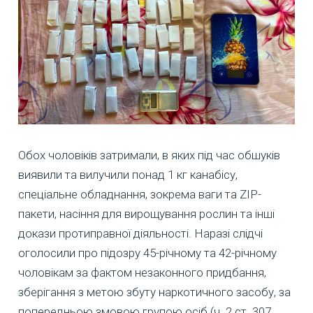
Обох чоловіків затримали, в яких під час обшуків
виявили та вилучили понад 1 кг канабісу,
спеціальне обладнання, зокрема ваги та ZIP-
пакети, насіння для вирощування рослин та інші
докази протиправної діяльності. Наразі слідчі
оголосили про підозру 45-річному та 42-річному
чоловікам за фактом незаконного придбання,
зберігання з метою збуту наркотичного засобу, за
попередньою змовою групою осіб (ч. 2 ст. 307