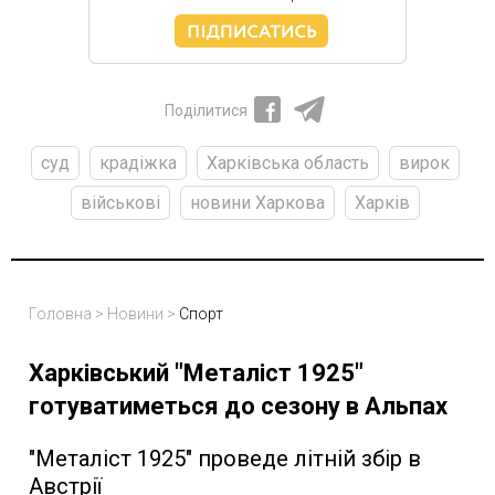
Поділитися
суд
крадіжка
Харківська область
вирок
військові
новини Харкова
Харків
Головна
>
Новини
>
Спорт
Харківський "Металіст 1925"
готуватиметься до сезону в Альпах
"Металіст 1925" проведе літній збір в
Австрії