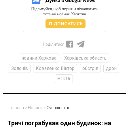
Поділитися
новини Харкова
Харківська область
Золочів
Коваленко Віктор
обстріл
дрон
БПЛА
Головна
>
Новини
>
Суспільство
Тричі пограбував один будинок: на