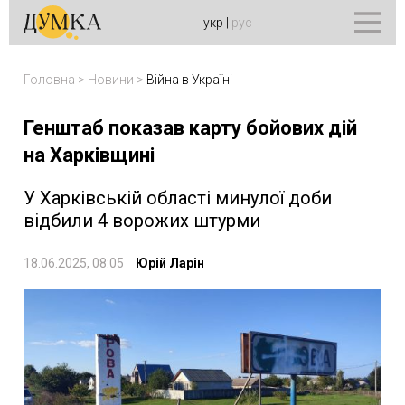
укр
|
рус
Головна
>
Новини
>
Війна в Україні
Генштаб показав карту бойових дій
на Харківщині
У Харківській області минулої доби
відбили 4 ворожих штурми
18.06.2025, 08:05
Юрій Ларін