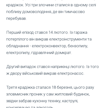
крадіжок. Усі три злочини сталися в одному селі
поблизу домоволодіння, де він тимчасово
перебував.
Перший епізод стався 14 лютого. Із гаража
потерпілого він викрав електроінструменти та
обладнання - електроконвектор, бензопилу,
електропилу, гідравлічний домкрат.
Другий випадок стався наприкінці лютого. Із того
ж двору військовий викрав електронасос.
Третя крадіжка сталася 18 березня, цього разу
зловмисник проник у сам житловий будинок,
звідки забрав кухонну техніку, каструлі,
консервацію та алкоголь.