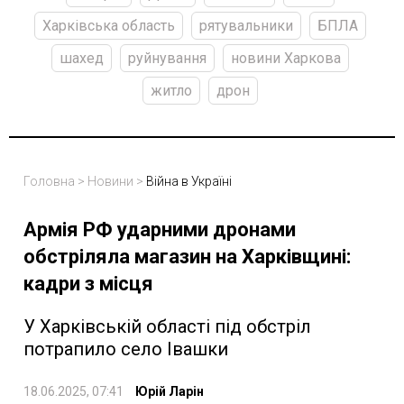
Харківська область
рятувальники
БПЛА
шахед
руйнування
новини Харкова
житло
дрон
Головна
>
Новини
>
Війна в Україні
Армія РФ ударними дронами
обстріляла магазин на Харківщині:
кадри з місця
У Харківській області під обстріл
потрапило село Івашки
18.06.2025, 07:41
Юрій Ларін