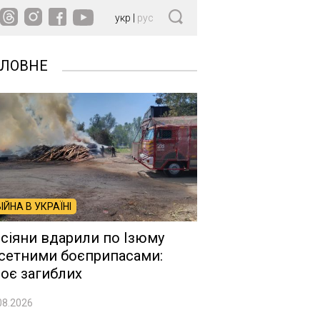
укр
|
рус
ОЛОВНЕ
ВІЙНА В УКРАЇНІ
сіяни вдарили по Ізюму
сетними боєприпасами:
оє загиблих
08.2026