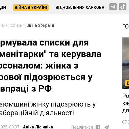
НДИ
ВІЙНА В УКРАЇНІ
ВІДНОВЛЕННЯ ХАРКОВА
на
>
Новини
>
Війна в Україні
Г
рмувала списки для
уманітарки" та керувала
рсоналом: жінка з
рової підозрюється у
івпраці з РФ
Ро
ка
Ізюмщині жінку підозрюють у
дв
абораційній діяльності
07.
2025, 09:37
Аліна Лісічкіна
Поділитися