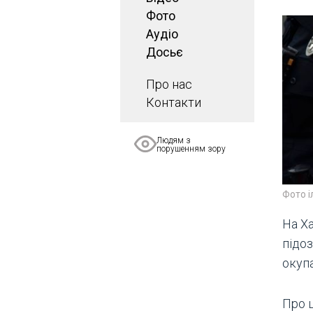
Фото
Аудіо
Досьє
Про нас
Контакти
Людям з
порушенням зору
Фото 
На Ха
підоз
окуп
Про 