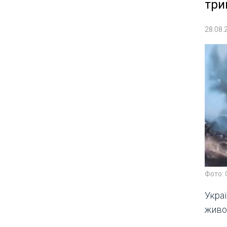
три
28.08.
Фото: 
Украї
живої