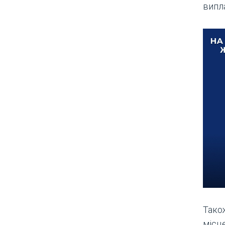
випла
Тако
місц