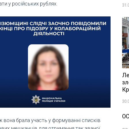
ти у російських рублях.
31.
Ле
зл
Кр
30.
О
ж вона брала участь у формуванні списків
евих мешканців для отримання так званої