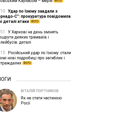
товським Каунасом – мерія
ФОТО
:10
Удар по Ізюму завдали з
орнадо-С": прокуратура повідомила
ві деталі атаки
ФОТО
:51
У Харкові на день змінять
ршрути деяких трамваїв і
лейбусів: деталі
:15
Російський удар по Ізюму: стали
омі нові подробиці про загиблих і
страждалих
ФОТО
ЛОГИ
ВІТАЛІЙ ПОРТНИКОВ
Як не стати частиною
Росії