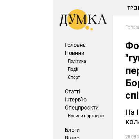
ТРЕ
Голов
Фо
Головна
Новини
"г
Політика
пе
Події
Спорт
Бо
Статті
сп
Інтерв'ю
Спецпроєкти
На 
Новини партнерів
кол
Блоги
28.08.
Відео