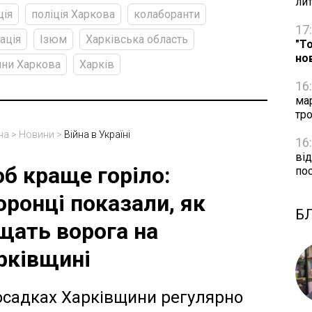
ли
ція
поліція Харкова
колаборанти
17
ація
Ізюм
Харківська область
"Т
но
ни Харкова
Харків
16
ма
тро
на
>
Новини
>
Війна в Україні
16
від
б краще горіло:
по
оронці показали, як
Б
щать ворога на
рківщині
осадках Харківщини регулярно