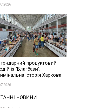
07.2026
гендарний продуктовий
одій із "Благбази".
имінальна історія Харкова
07.2026
СТАННІ НОВИНИ