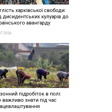
глість харківської свободи:
д дисидентських кулуарів до
раїнського авангарду
07.2026
зонний підробіток в полі:
 важливо знати під час
ацевлаштування