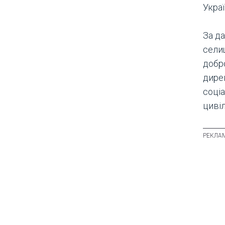
Украї
За да
сели
добр
дире
соці
цивіл