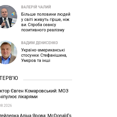
ВАЛЕРІЙ ЧАЛИЙ
Більше половини людей
у світі живуть гірше, ніж
ви. Спроба сеансу
позитивного реалізму
ВАДИМ ДЕНИСЕНКО
Україно-американські
стосунки. Стефанішина,
Умєров та інші
ТЕРВ'Ю
ктор Євген Комаровський: МОЗ
ніпулює лікарями
08.2026
тейлерка Аліна Ярова: McDonald's