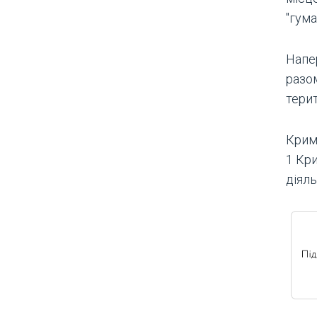
"гума
Напе
разо
тери
Кримі
1 Кр
діяль