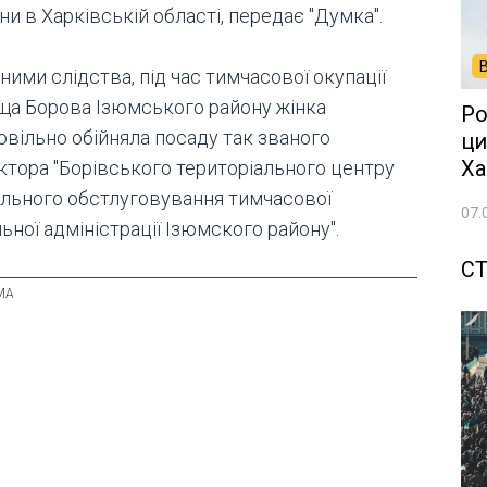
ни в Харківській області, передає "Думка".
ними слідства, під час тимчасової окупації
ща Борова Ізюмського району жінка
Ро
овільно обійняла посаду так званого
ци
Ха
ктора "Борівського територіального центру
ального обстлуговування тимчасової
07.
ьної адміністрації Ізюмского району".
СТ