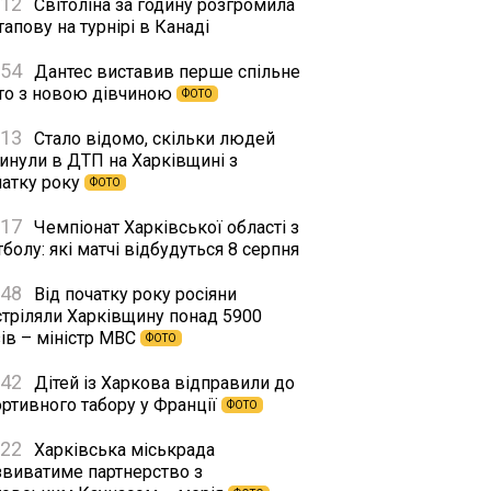
:12
Світоліна за годину розгромила
апову на турнірі в Канаді
:54
Дантес виставив перше спільне
то з новою дівчиною
ФОТО
:13
Стало відомо, скільки людей
гинули в ДТП на Харківщині з
чатку року
ФОТО
:17
Чемпіонат Харківської області з
болу: які матчі відбудуться 8 серпня
:48
Від початку року росіяни
стріляли Харківщину понад 5900
ів – міністр МВС
ФОТО
:42
Дітей із Харкова відправили до
ортивного табору у Франції
ФОТО
:22
Харківська міськрада
звиватиме партнерство з