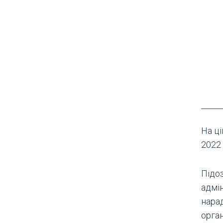
На ц
2022 
Підо
адмін
нара
орга