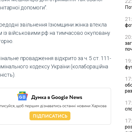
22
нітарної допомоги".
Пот
21
редодні звільнення Ізюмщини жінка втекла
фо
м із військовими рф на тимчасово окуповану
20
торію.
за
по
нальне провадження відкрито за ч. 5 ст. 111-
19
имінального кодексу України (колабораційна
фут
ність).
17
об
раз
17
сп
17
ро