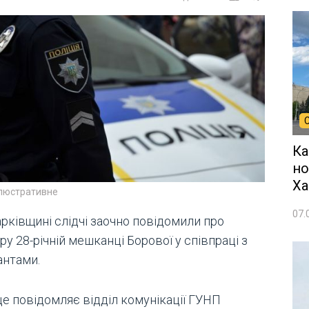
Ка
но
Ха
ілюстративне
07.
рківщині слідчі заочно повідомили про
ру 28-річній мешканці Борової у співпраці з
антами.
це повідомляє відділ комунікації ГУНП