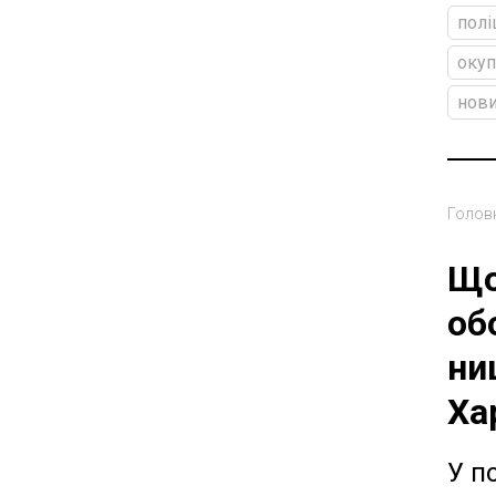
полі
окуп
нови
Голов
Що
об
ни
Ха
У п