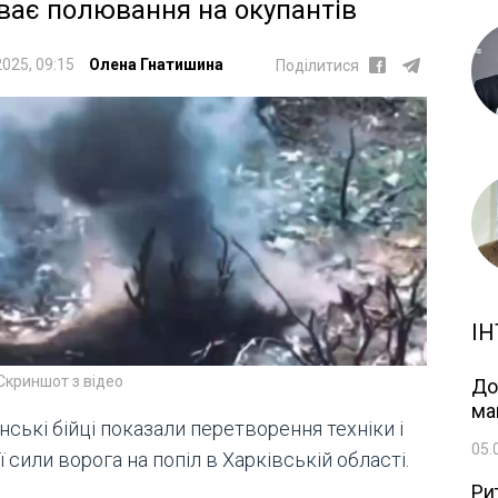
ває полювання на окупантів
2025, 09:15
Олена Гнатишина
Поділитися
ІН
Скриншот з відео
До
ма
нські бійці показали перетворення техніки і
05.
 сили ворога на попіл в Харківській області.
Ри