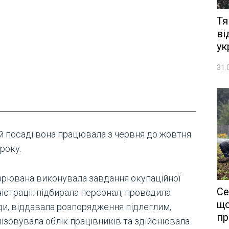
Тя
ві
ук
31.
ій посаді вона працювала з червня до жовтня
року.
зрювана виконувала завдання окупаційної
Се
істрації: підбирала персонал, проводила
що
ди, віддавала розпорядження підлеглим,
пр
нізовувала облік працівників та здійснювала