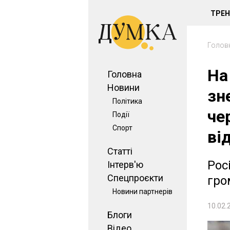
ТРЕ
Голов
На
Головна
Новини
зн
Політика
че
Події
Спорт
ві
Статті
Рос
Інтерв'ю
Спецпроєкти
гро
Новини партнерів
10.02.
Блоги
Відео