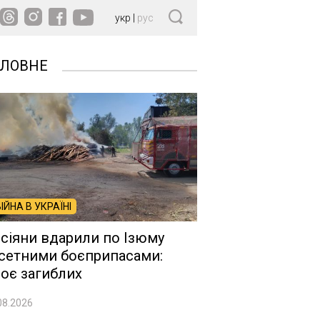
укр
|
рус
ОЛОВНЕ
ВІЙНА В УКРАЇНІ
сіяни вдарили по Ізюму
сетними боєприпасами:
оє загиблих
08.2026