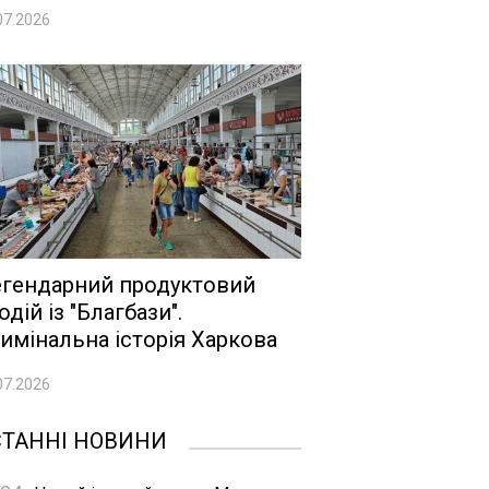
07.2026
гендарний продуктовий
одій із "Благбази".
имінальна історія Харкова
07.2026
СТАННІ НОВИНИ