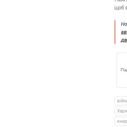
щоб 
Но
ав
дв
війн
Харк
енер