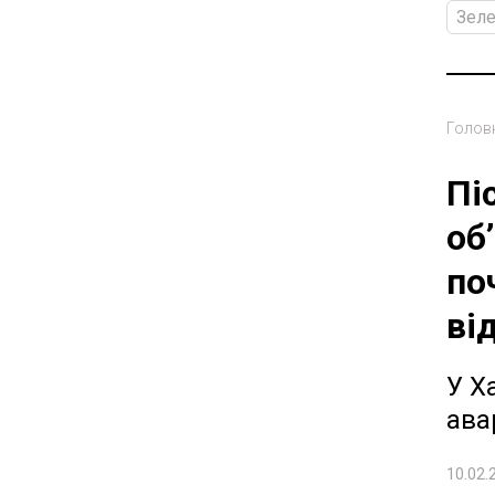
Зеле
Голов
Пі
об
по
ві
У Х
ава
10.02.