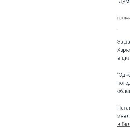
"Думк
За да
Харко
відк
"Одн
пого
обле
Нагад
зʼяв
в Бал