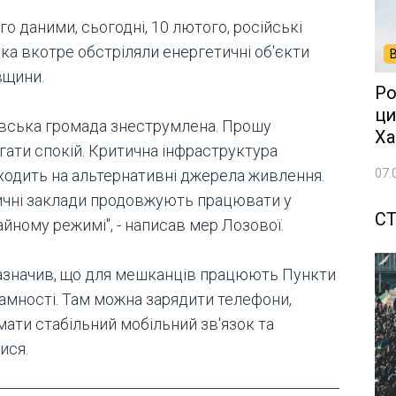
го даними, сьогодні, 10 лютого, російські
ка вкотре обстріляли енергетичні об'єкти
вщини.
Ро
ци
івська громада знеструмлена. Прошу
Ха
гати спокій. Критична інфраструктура
07.
ходить на альтернативні джерела живлення.
чні заклади продовжують працювати у
СТ
йному режимі", - написав мер Лозової.
зазначив, що для мешканців працюють Пункти
амності. Там можна зарядити телефони,
мати стабільний мобільний зв'язок та
тися.