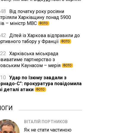
:48
Від початку року росіяни
стріляли Харківщину понад 5900
ів – міністр МВС
ФОТО
:42
Дітей із Харкова відправили до
ортивного табору у Франції
ФОТО
:22
Харківська міськрада
звиватиме партнерство з
товським Каунасом – мерія
ФОТО
:10
Удар по Ізюму завдали з
орнадо-С": прокуратура повідомила
ві деталі атаки
ФОТО
ЛОГИ
ВІТАЛІЙ ПОРТНИКОВ
Як не стати частиною