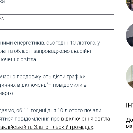
а".
ними енергетиків, сьогодні, 10 лютого, у
ві та області запроваджено аварійні
лючення світла.
очасно продовжують діяти графіки
динних відключень"– повідомили в
нерго.
ІН
аємо, об 11 годині дня 10 лютого почали
лятися повідомлення про
відключення світла
До
ма
аклійській та Златопільскій громадах
.