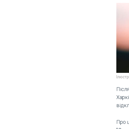
Ілюст
Післ
Харк
відк
Про 