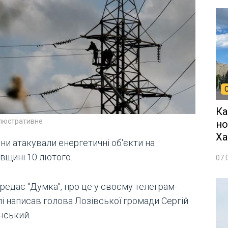
Ка
ілюстративне
но
Ха
ни атакували енергетичні об'єкти на
івщині 10 лютого.
07.
редає "Думка", про це у своєму телеграм-
лі написав голова Лозівської громади Сергій
нський.