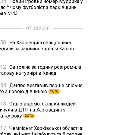
:34
Новий ігровий номер Мудрика у
лсі": чому футболіст з Харківщини
рав №43
07.08.2026
:58
На Харківщині священника
удили за заклики віддати Харків
ії
:12
Світоліна за годину розгромила
апову на турнірі в Канаді
:54
Дантес виставив перше спільне
то з новою дівчиною
ФОТО
:13
Стало відомо, скільки людей
гинули в ДТП на Харківщині з
чатку року
ФОТО
:17
Чемпіонат Харківської області з
болу: які матчі відбудуться 8 серпня