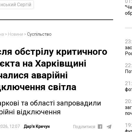
01
нський Сергій
"Че
об
на
>
Новини
>
Суспільство
23
зас
сля обстрілу критичного
Рос
ʼєкта на Харківщині
22
Пот
чалися аварійні
21
дключення світла
фо
20
аркові та області запровадили
за
рійні відключення
по
19
2026, 12:07
Дар'я Кричун
Поділитися
фут