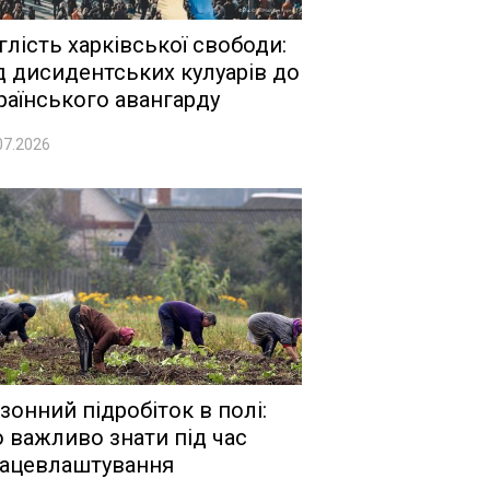
глість харківської свободи:
д дисидентських кулуарів до
раїнського авангарду
07.2026
зонний підробіток в полі:
 важливо знати під час
ацевлаштування