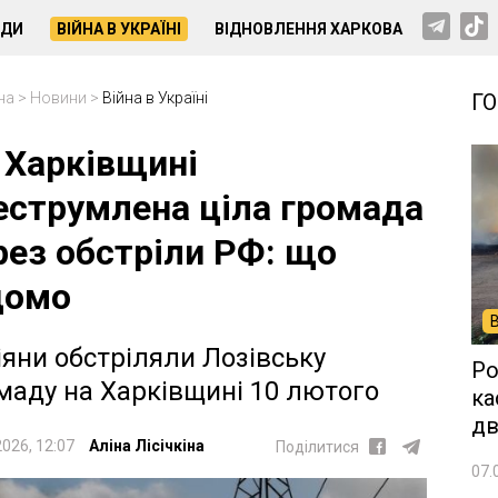
НДИ
ВІЙНА В УКРАЇНІ
ВІДНОВЛЕННЯ ХАРКОВА
на
>
Новини
>
Війна в Україні
Г
 Харківщині
еструмлена ціла громада
рез обстріли РФ: що
домо
іяни обстріляли Лозівську
Ро
маду на Харківщині 10 лютого
ка
дв
2026, 12:07
Аліна Лісічкіна
Поділитися
07.