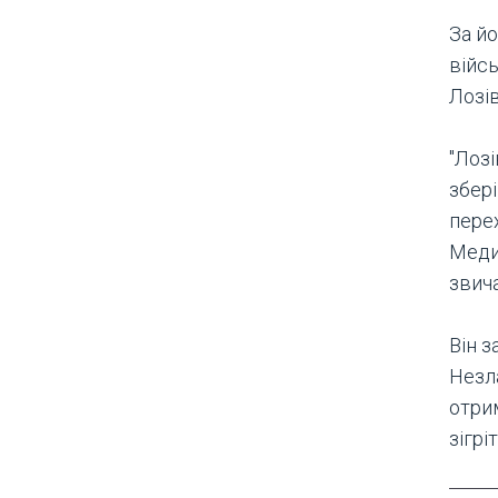
За йо
війсь
Лозі
"Лоз
збері
пере
Меди
звича
Він 
Незл
отри
зігрі