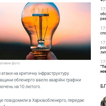
17
об
раз
17
сп
17
ро
ли
17
ративне фото
"Т
но
я атаки на критичну інфраструктуру
івщини обленерго ввело аварійні графіки
Б
лючень на 10 лютого.
це повідомили в Харківобленерго, передає