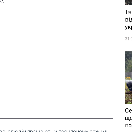
Тя
ві
ук
31.
Се
що
пр
 всі служби працюють у посиленому режимі,