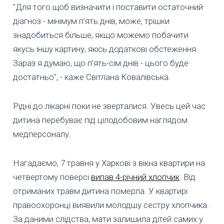
"Для того щоб визначити і поставити остаточний
діагноз - мінімум п'ять днів, може, трішки
знадобиться більше, якщо можемо побачити
якусь іншу картину, якісь додаткові обстеження.
Зараз я думаю, що п’ять-сім днів - цього буде
достатньо", - каже Світлана Ковалівська.
Рідні до лікарні поки не зверталися. Увесь цей час
дитина перебуває під цілодобовим наглядом
медперсоналу.
Нагадаємо, 7 травня у Харкові з вікна квартири на
четвертому поверсі
випав 4-річний хлопчик
. Від
отриманих травм дитина померла. У квартирі
правоохоронці виявили молодшу сестру хлопчика.
За даними слідства, мати залишила дітей самих у