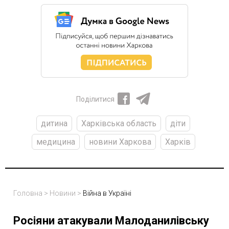
Поділитися
дитина
Харківська область
діти
медицина
новини Харкова
Харків
Головна
>
Новини
>
Війна в Україні
Росіяни атакували Малоданилівську