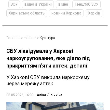
ЗСУ
війна в Україні
війна
Генштаб ЗСУ
Харківська область
новини Харкова
Харків
Головна
>
Новини
>
Культура
СБУ ліквідувала у Харкові
наркоугруповання, яке діяло під
прикриттям п'яти аптек: деталі
У Харкові СБУ викрила наркосхему
через мережу аптек
08.05.2026, 16:00
Аліна Лісічкіна