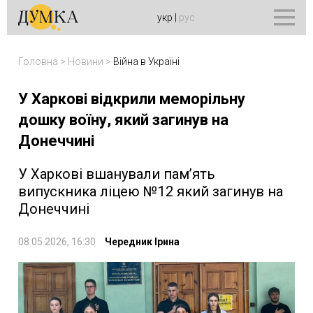
укр
|
рус
Головна
>
Новини
>
Війна в Україні
У Харкові відкрили меморільну
дошку воїну, який загинув на
Донеччині
У Харкові вшанували пам’ять
випускника ліцею №12 який загинув на
Донеччині
08.05.2026, 16:30
Чередник Ірина