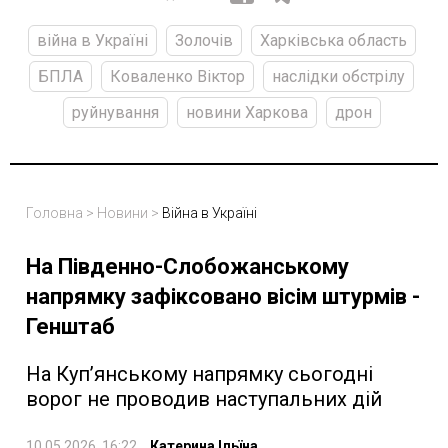
війна в Україні
Золочів
Харківська область
БПЛА
Коваленко Віктор
наслідки обстрілу
руйнування
новини Харкова
дрон
Головна
>
Новини
>
Війна в Україні
На Південно-Слобожанському
напрямку зафіксовано вісім штурмів -
Генштаб
На Куп’янському напрямку сьогодні
ворог не проводив наступальних дій
10.05.2026, 16:22
Катерина Ільїна