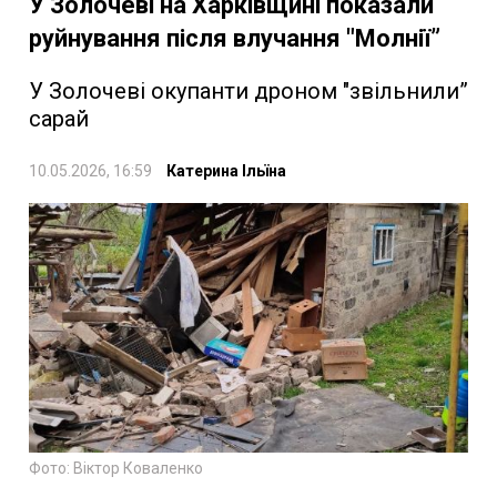
У Золочеві на Харківщині показали
руйнування після влучання "Молнії”
У Золочеві окупанти дроном "звільнили”
сарай
10.05.2026, 16:59
Катерина Ільїна
Фото: Віктор Коваленко