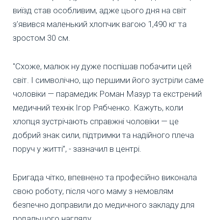
виїзд став особливим, адже цього дня на світ
з’явився маленький хлопчик вагою 1,490 кг та
зростом 30 см.
"Схоже, малюк ну дуже поспішав побачити цей
світ. І символічно, що першими його зустріли саме
чоловіки — парамедик Роман Мазур та екстрений
медичний технік Ігор Рябченко. Кажуть, коли
хлопця зустрічають справжні чоловіки — це
добрий знак сили, підтримки та надійного плеча
поруч у житті”, - зазначил в центрі.
Бригада чітко, впевнено та професійно виконала
свою роботу, після чого маму з немовлям
безпечно доправили до медичного закладу для
подальшого нагляду.