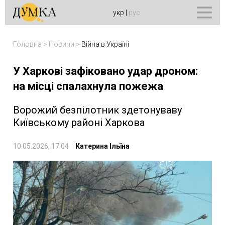
укр
|
рус
Головна
>
Новини
>
Війна в Україні
У Харкові зафіковано удар дроном:
на місці спалахнула пожежа
Ворожий безпілотник здетонуваву
Київському районі Харкова
10.05.2026, 17:04
Катерина Ільїна