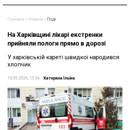
Головна
>
Новини
>
Події
На Харківщині лікарі екстренки
прийняли пологи прямо в дорозі
У харківській кареті швидкої народився
хлопчик
10.05.2026, 15:56
Катерина Ільїна