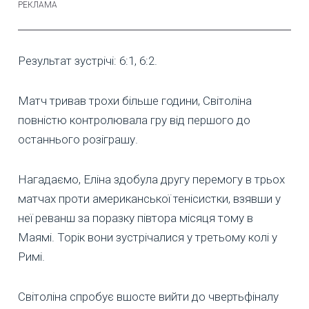
Результат зустрічі: 6:1, 6:2.
Матч тривав трохи більше години, Світоліна
повністю контролювала гру від першого до
останнього розіграшу.
Нагадаємо, Еліна здобула другу перемогу в трьох
матчах проти американської тенісистки, взявши у
неї реванш за поразку півтора місяця тому в
Маямі. Торік вони зустрічалися у третьому колі у
Римі.
Світоліна спробує вшосте вийти до чвертьфіналу