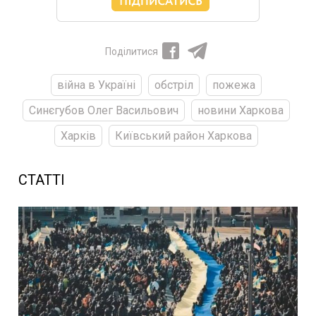
Поділитися
війна в Україні
обстріл
пожежа
Синєгубов Олег Васильович
новини Харкова
Харків
Київський район Харкова
СТАТТІ