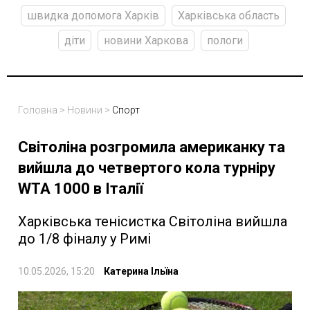
швидка допомога Харків
Харківська область
діти
новини Харкова
пологи
Головна
>
Новини
>
Спорт
Світоліна розгромила американку та
вийшла до четвертого кола турніру
WTA 1000 в Італії
Харківська тенісистка Світоліна вийшла
до 1/8 фіналу у Римі
10.05.2026, 15:20
Катерина Ільїна