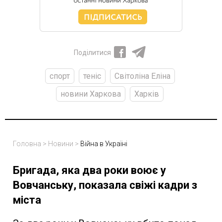
Поділитися
спорт
теніс
Світоліна Еліна
новини Харкова
Харків
Головна
>
Новини
>
Війна в Україні
Бригада, яка два роки воює у
Вовчанську, показала свіжі кадри з
міста