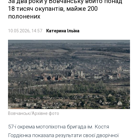
За два роки у Вовчанську вбито понад
18 тисяч окупантів, майже 200
полонених
10.05.2026, 14:57
Катерина Ільїна
Вовчанськ/Архівне фото
57-ї окрема мотопіхотна бригада ім. Костя
Гордієнка показала результати своєї дворічної