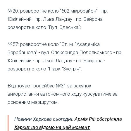
№20: розворотне коло "602 мікрорайон" - пр.
Ювілейний - пр. Льва Ландау - пр. Байрона -
розворотне коло "Вул. Одеська";
№57: розворотне коло "Ст. м. "Академіка
Барабашова" - вул. Олександра Подольського - пр.
Ювілейний - пр. Льва Ландау - пр. Байрона -
розворотне коло "Парк "Зустріч".
Водночас тролейбус №31 за рахунок
використання автономного ходу курсуватиме за
основним маршрутом.
Новини Харкова сьогодні:
Армія РФ обстріляла
Харків: що відомо на цей момент