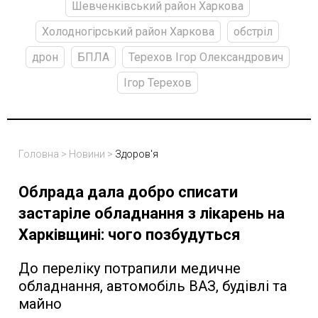
Шевченківський район Харкова
Холодногірський район Харкова
обстріл
дрон
БПЛА
Терехов Ігор Олександрович
Ігор Терехов
Головна
>
Новини
>
Здоров'я
Облрада дала добро списати
застаріле обладнання з лікарень на
Харківщині: чого позбудуться
До переліку потрапили медичне
обладнання, автомобіль ВАЗ, будівлі та
майно