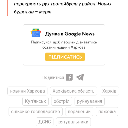
перекриють рух тролейбусів у районі Нових
будинків – мерія
Поділитися
новини Харкова
Харківська область
Харків
Куп'янськ
обстріл
руйнування
сільське господарство
поранений
пожежа
ДСНС
рятувальники