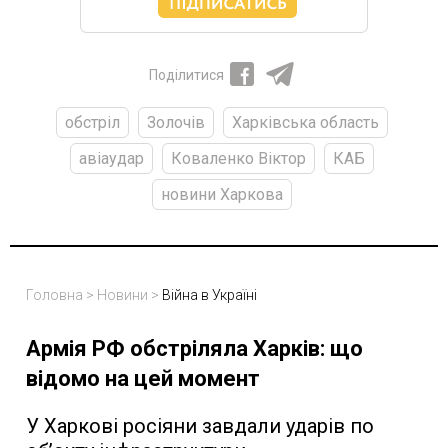
Поділитися
обстріл
Золочів
Харківська область
авіаудар
Коваленко Віктор
КАБ
новини Харкова
Головна
>
Новини
>
Війна в Україні
Армія РФ обстріляла Харків: що
відомо на цей момент
У Харкові росіяни завдали ударів по