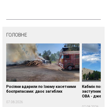
ГОЛОВНЕ
Росіяни вдарили по Ізюму касетними
Кабмін погод
боєприпасами: двоє загиблих
заступника н
ОВА - джере
07.08.2026
07.08.2026