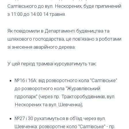
Салтівського до вул. Нескорених, буде припинений
з 11:00 до 14:00 14 травня.
Як повідомили в Департаменті будівництва та
шляхового господарства, це пов'язано з роботами
зі знесення аварійного дерева.
У цей період трамваї курсуватимуть так:
№16 і 16А: від розворотного кола "Салтівське"
до розворотного кола "Журавлівський
гідропарк" (через пр. Тракторобудівників, вул.
Нескорених та вул. Шевченка);
№27 і 30 рухатимуться в об'їзд через вул.
Шевченка: розворотне коло "Салтівське" - пр.