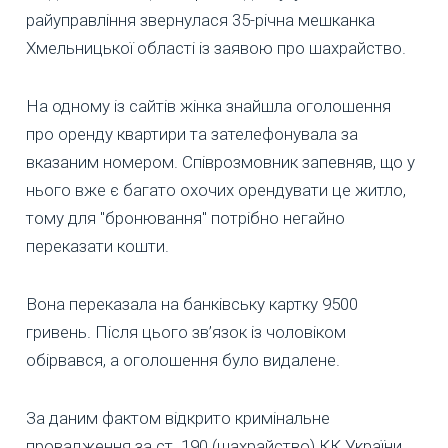
райуправління звернулася 35-річна мешканка
Хмельницької області із заявою про шахрайство.
На одному із сайтів жінка знайшла оголошення
про оренду квартири та зателефонувала за
вказаним номером. Співрозмовник запевняв, що у
нього вже є багато охочих орендувати це житло,
тому для "бронювання" потрібно негайно
переказати кошти.
Вона переказала на банківську картку 9500
гривень. Після цього зв’язок із чоловіком
обірвався, а оголошення було видалене.
За даним фактом відкрито кримінальне
провадження за ст. 190 (шахрайство) КК України.