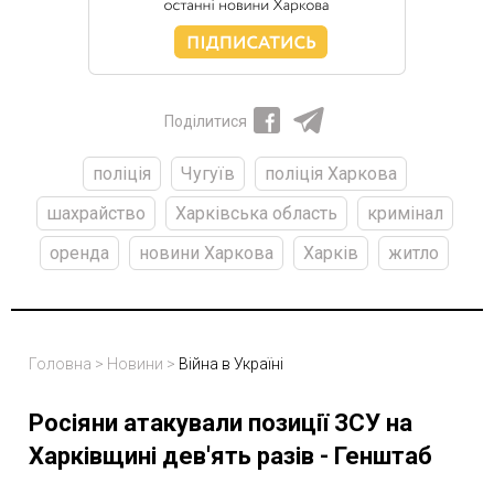
Поділитися
поліція
Чугуїв
поліція Харкова
шахрайство
Харківська область
кримінал
оренда
новини Харкова
Харків
житло
Головна
>
Новини
>
Війна в Україні
Росіяни атакували позиції ЗСУ на
Харківщині дев'ять разів - Генштаб