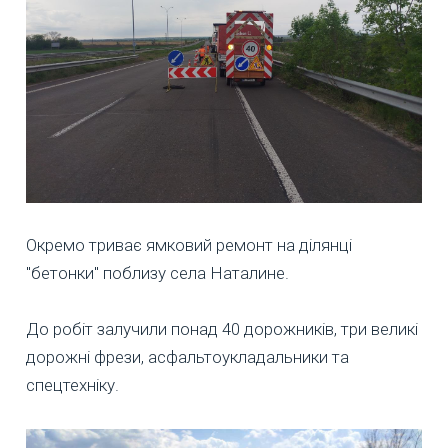
Окремо триває ямковий ремонт на ділянці
"бетонки" поблизу села Наталине.
До робіт залучили понад 40 дорожників, три великі
дорожні фрези, асфальтоукладальники та
спецтехніку.