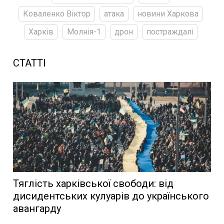
Коваленко Віктор
атака
новини Харкова
Харків
Молнія-1
дрон
постраждалі
СТАТТІ
Тяглість харківської свободи: від
дисидентських кулуарів до українського
авангарду