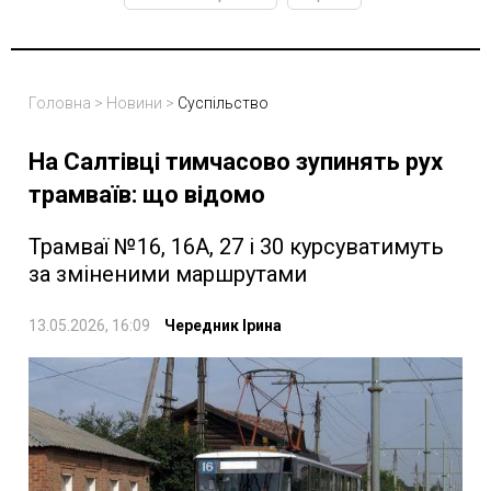
Головна
>
Новини
>
Суспільство
На Салтівці тимчасово зупинять рух
трамваїв: що відомо
Трамваї №16, 16А, 27 і 30 курсуватимуть
за зміненими маршрутами
13.05.2026, 16:09
Чередник Ірина