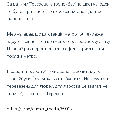
За даними Терехова, у тролейбусі на щастя людей
не було. Транспорт пошкоджений, але підлягає
відновленню.
Мер нагадав, що ця станція метрополітену вже
вдруге зазнала пошкоджень через російську атаку.
Перший раз ворог поцілив в офісне приміщення
поряд з метро.
В районі "прильоту” тимчасове не ходитимуть
тролейбуси. Їх замінять автобусами. "На зручність
перевезень для людей, для Харкова це взагалі не
вплине”, - зазначив Терехов.
https://t.me/dumka_media/59022