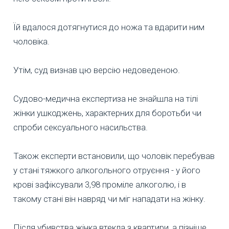
Їй вдалося дотягнутися до ножа та вдарити ним
чоловіка.
Утім, суд визнав цю версію недоведеною.
Судово-медична експертиза не знайшла на тілі
жінки ушкоджень, характерних для боротьби чи
спроби сексуального насильства.
Також експерти встановили, що чоловік перебував
у стані тяжкого алкогольного отруєння - у його
крові зафіксували 3,98 проміле алкоголю, і в
такому стані він навряд чи міг нападати на жінку.
Після убивства жінка втекла з квартири, а пізніше