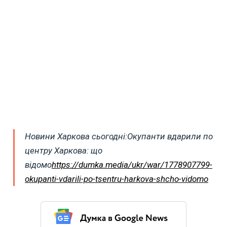
Новини Харкова сьогодні:Окупанти вдарили по
центру Харкова: що
відомо
https://dumka.media/ukr/war/1778907799-
okupanti-vdarili-po-tsentru-harkova-shcho-vidomo