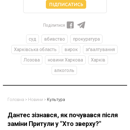
Поділитися
суд
вбивство
прокуратура
Харківська область
вирок
зґвалтування
Лозова
новини Харкова
Харків
алкоголь
Головна
>
Новини
>
Культура
Дантес зізнався, як почувався після
заміни Притули у "Хто зверху?"