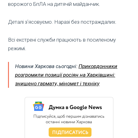
ворожого БпЛА на дитячій майданчик.
Деталі зʼясовуємо. Наразі без постраждалих.
Всі екстрені служби працюють в посиленому
режимі.
Новини Харкова сьогодні:
Прикордонники
розгромили позиції росіян на Харківщині:
знищено гармату, міномет і техніку