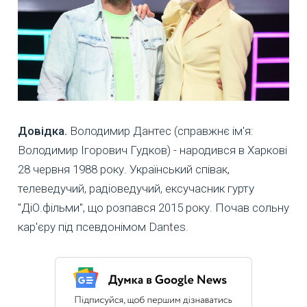
Довідка.
Володимир Дантес (справжнє ім'я:
Володимир Ігорович Гудков) - народився в Харкові
28 червня 1988 року. Український співак,
телеведучий, радіоведучий, ексучасник гурту
"ДіО.фільми", що розпався 2015 року. Почав сольну
кар'єру під псевдонімом Dantes.