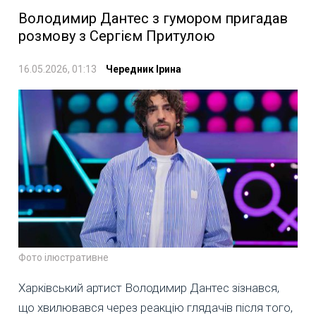
Володимир Дантес з гумором пригадав
розмову з Сергієм Притулою
16.05.2026, 01:13
Чередник Ірина
Фото ілюстративне
Харківський артист Володимир Дантес зізнався,
що хвилювався через реакцію глядачів після того,