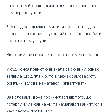
алкоголь у його квартирі, після чого залишилася
там переночувати.
Десь під ранок між ними виник конфлікт, під час
якого жінка схопила кухонний ніж та почала бити
чоловіка ним у груди.
Від отриманих поранень чоловік помер на місці.
У суді жінка повністю визнала свою вину, однак
заявила, що діяла нібито в межах самозахисту,
оскільки чоловік намагався її зґвалтувати.
За її словами, вона прокинулася від того, що
потерпілий лежав на ній та намагався зайнятися з
нею сексом проти її волі.