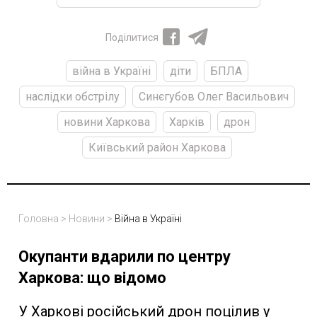
Поділитися
війна в Україні
діти
БПЛА
наслідки обстрілу
Синєгубов Олег Васильович
новини Харкова
Харків
дрон
Київський район Харкова
Головна
>
Новини
>
Війна в Україні
Окупанти вдарили по центру
Харкова: що відомо
У Харкові російський дрон поцілив у