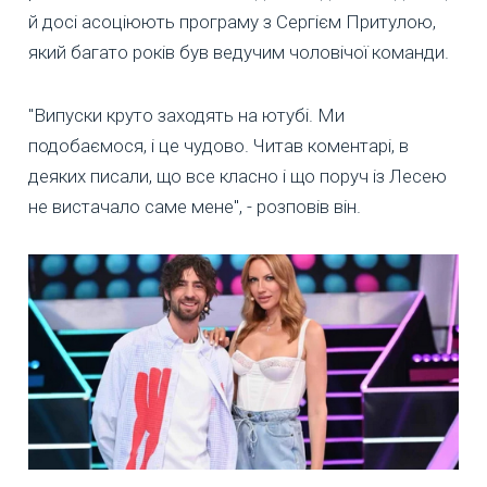
й досі асоціюють програму з Сергієм Притулою,
який багато років був ведучим чоловічої команди.
"Випуски круто заходять на ютубі. Ми
подобаємося, і це чудово. Читав коментарі, в
деяких писали, що все класно і що поруч із Лесею
не вистачало саме мене", - розповів він.