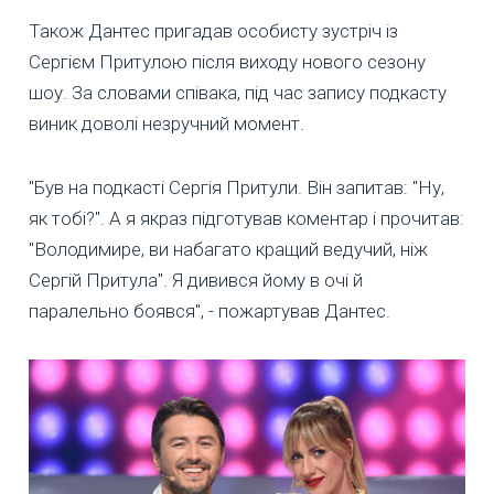
Також Дантес пригадав особисту зустріч із
Сергієм Притулою після виходу нового сезону
шоу. За словами співака, під час запису подкасту
виник доволі незручний момент.
"Був на подкасті Сергія Притули. Він запитав: "Ну,
як тобі?". А я якраз підготував коментар і прочитав:
"Володимире, ви набагато кращий ведучий, ніж
Сергій Притула". Я дивився йому в очі й
паралельно боявся", - пожартував Дантес.