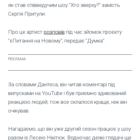
як став співведучим шоу "Хто зверху?" замість
Сергія Притули.
Про це артист
розповів
під час зйомок проєкту
"єПитання на Новому", передає "Думка".
За словами Дантеса, він читав коментарі під
випусками на YouTube і був приємно здивований
реакцією людей, тож все склалося краще, ніж він
очікував.
Нагадаємо, що він уже другий сезон працює у шоу
разом із Лесею Нікітюк. Водночас деякі глядачі ще