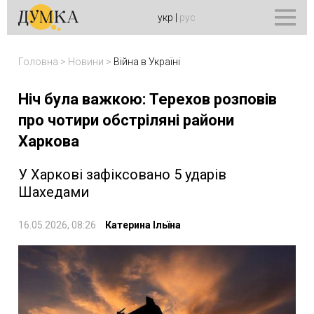
укр
|
рус
Головна
>
Новини
>
Війна в Україні
Ніч була важкою: Терехов розповів
про чотири обстріляні райони
Харкова
У Харкові зафіксовано 5 ударів
Шахедами
16.05.2026, 08:26
Катерина Ільїна