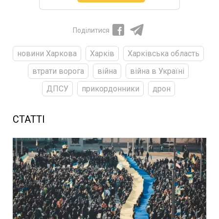
Поділитися
новини Харкова
Харків
Харківська область
втрати ворога
війна
війна в Україні
ДПСУ
прикордонники
дрон
СТАТТІ