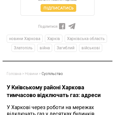
Поділитися
новини Харкова
Харків
Харківська область
Златопіль
війна
Загиблий
військові
Головна
>
Новини
>
Суспільство
У Київському районі Харкова
тимчасово відключать газ: адреси
У Харкові через роботи на мережах
відключать газ у десятках будинків