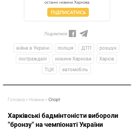
Поділитися
війна в Україні
поліція
ДТП
розшук
постраждалі
новини Харкова
Харків
ТЦК
автомобіль
Головна
>
Новини
>
Спорт
Харківські бадмінтоністи вибороли
"бронзу" на чемпіонаті України