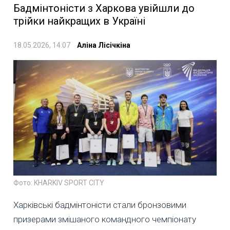
Бадмінтоністи з Харкова увійшли до
трійки найкращих в Україні
18.05.2026, 14:07
Аліна Лісічкіна
Фото: KHARKIV SPORT CITY
Харківські бадмінтоністи стали бронзовими
призерами змішаного командного чемпіонату