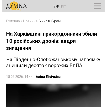
укр
|
рус
Головна
>
Новини
>
Війна в Україні
На Харківщині прикордонники збили
10 російських дронів: кадри
знищення
На Південно-Слобожанському напрямку
знищили десяток ворожих БпЛА
18.05.2026, 14:44
Аліна Лісічкіна