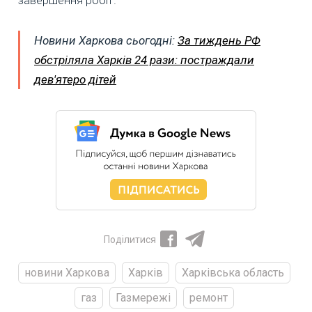
Новини Харкова сьогодні:
За тиждень РФ
обстріляла Харків 24 рази: постраждали
дев'ятеро дітей
Поділитися
новини Харкова
Харків
Харківська область
газ
Газмережі
ремонт