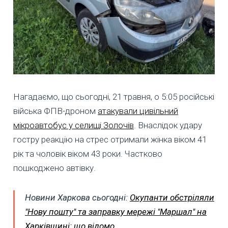
Нагадаємо, що сьогодні, 21 травня, о 5:05 російські
війська ФПВ-дроном
атакували цивільний
мікроавтобус у селищі Золочів
. Внаслідок удару
гостру реакцію на стрес отримали жінка віком 41
рік та чоловік віком 43 роки. Частково
пошкоджено автівку.
Новини Харкова сьогодні:
Окупанти обстріляли
"Нову пошту" та заправку мережі "Маршал" на
Харківщині: що відомо