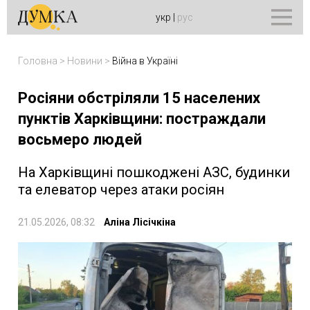
укр
|
рус
Головна
>
Новини
>
Війна в Україні
Росіяни обстріляли 15 населених
пунктів Харківщини: постраждали
восьмеро людей
На Харківщині пошкоджені АЗС, будинки
та елеватор через атаки росіян
21.05.2026, 08:32
Аліна Лісічкіна