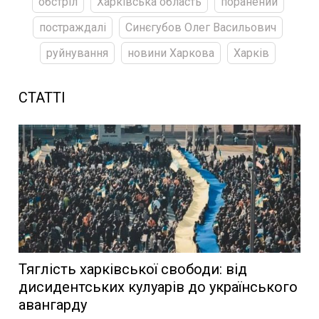
обстріл
Харківська область
поранений
постраждалі
Синєгубов Олег Васильович
руйнування
новини Харкова
Харків
СТАТТІ
Тяглість харківської свободи: від
дисидентських кулуарів до українського
авангарду