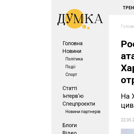
ТРЕ
Голов
Ро
Головна
Новини
ат
Політика
Ха
Події
Спорт
от
Статті
На 
Інтерв'ю
Спецпроєкти
цив
Новини партнерів
22.05.
Блоги
Відео