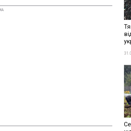
Тя
ві
ук
31.
Се