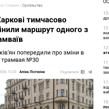
О
на
>
Новини
>
Суспільство
13
Харкові тимчасово
др
інили маршрут одного з
12
як
амваїв
ви
12
ків’ян попередили про зміни в
ат
і трамвая №30
11
та
2026, 12:20
Аліна Лісічкіна
за
Поділитися
11
від
ви
10
по