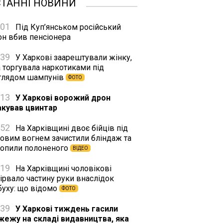
СТАННІ НОВИНИ
:01
Під Куп’янськом російський
он вбив пенсіонера
:39
У Харкові заарештували жінку,
а торгувала наркотиками під
глядом шампунів
ФОТО
:13
У Харкові ворожий дрон
акував цвинтар
:52
На Харківщині двоє бійців під
ковим вогнем зачистили бліндаж та
хопили полоненого
ВІДЕО
:19
На Харківщині чоловікові
ірвало частину руки внаслідок
буху: що відомо
ФОТО
:39
У Харкові тиждень гасили
жежу на складі видавництва, яка