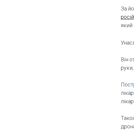
За йо
росі
який
Унасл
Він 
руки,
Пост
лікар
лікар
Тако
дрон