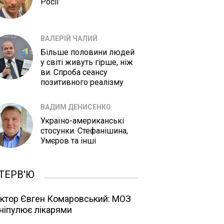
Росії
ВАЛЕРІЙ ЧАЛИЙ
Більше половини людей
у світі живуть гірше, ніж
ви. Спроба сеансу
позитивного реалізму
ВАДИМ ДЕНИСЕНКО
Україно-американські
стосунки. Стефанішина,
Умєров та інші
ТЕРВ'Ю
ктор Євген Комаровський: МОЗ
ніпулює лікарями