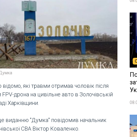
08.
 Думка
По
за
 відомо, які травми отримав чоловік після
Ук
 FPV-дрона на цивільне авто в Золочівській
аді Харківщини.
08.
це виданню "Думка" повідомив начальник
чівської СВА Віктор Коваленко.