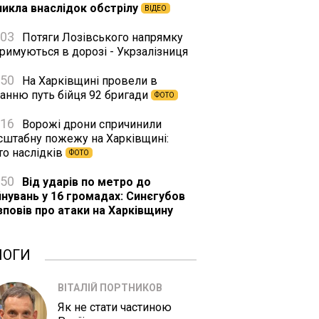
никла внаслідок обстрілу
ВІДЕО
:03
Потяги Лозівського напрямку
римуються в дорозі - Укрзалізниця
:50
На Харківщині провели в
танню путь бійця 92 бригади
ФОТО
:16
Ворожі дрони спричинили
сштабну пожежу на Харківщині:
то наслідків
ФОТО
:50
Від ударів по метро до
йнувань у 16 громадах: Синєгубов
зповів про атаки на Харківщину
ЛОГИ
ВІТАЛІЙ ПОРТНИКОВ
Як не стати частиною