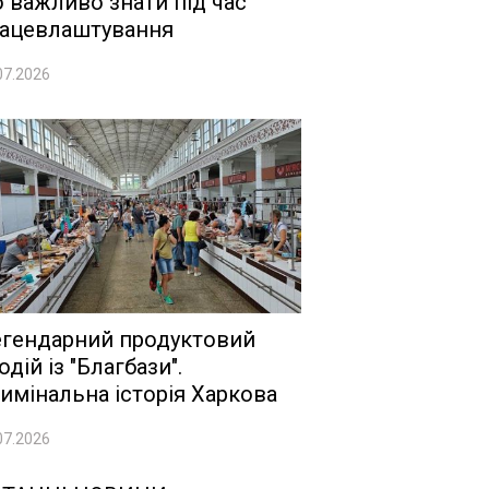
 важливо знати під час
ацевлаштування
07.2026
гендарний продуктовий
одій із "Благбази".
имінальна історія Харкова
07.2026