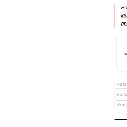
Но
кв
пр
нови
Золо
Кова