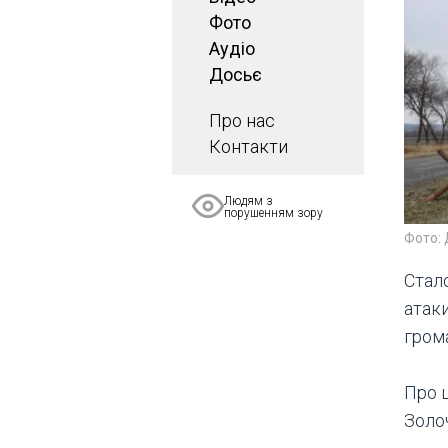
Фото
Аудіо
Досьє
Про нас
Контакти
Людям з
порушенням зору
Фото:
Стало
атаки
гром
Про 
Золо