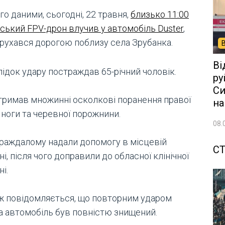
го даними, сьогодні, 22 травня,
близько 11:00
йський FPV-дрон влучив у автомобіль Duster
,
 рухався дорогою поблизу села Зрубанка.
Ві
ідок удару постраждав 65-річний чоловік.
ру
Си
отримав множинні осколкові поранення правої
на
 ноги та черевної порожнини.
08.
раждалому надали допомогу в місцевій
СТ
ні, після чого доправили до обласної клінічної
ні.
ж повідомляється, що повторним ударом
а автомобіль був повністю знищений.