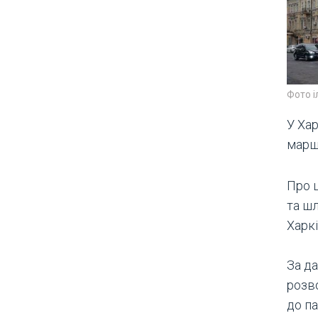
Фото 
У Ха
маршр
Про 
та ш
Харкі
За да
розв
до п