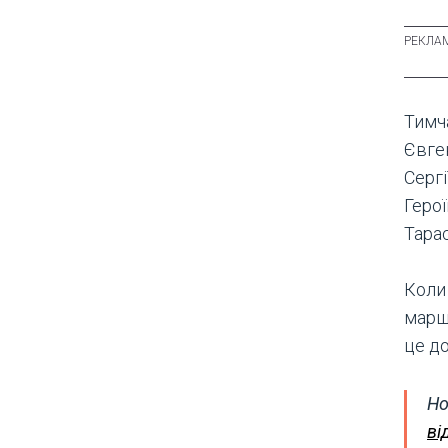
Тимч
Євге
Сергі
Герої
Тара
Коли
марш
це д
Но
ві