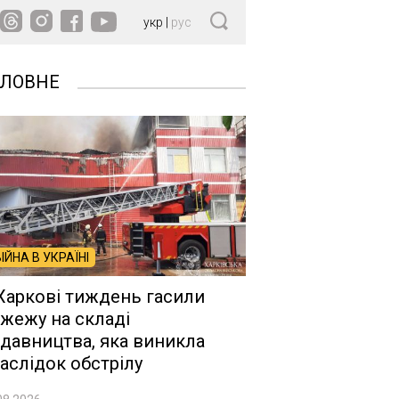
укр
|
рус
ОЛОВНЕ
ВІЙНА В УКРАЇНІ
Харкові тиждень гасили
жежу на складі
давництва, яка виникла
аслідок обстрілу