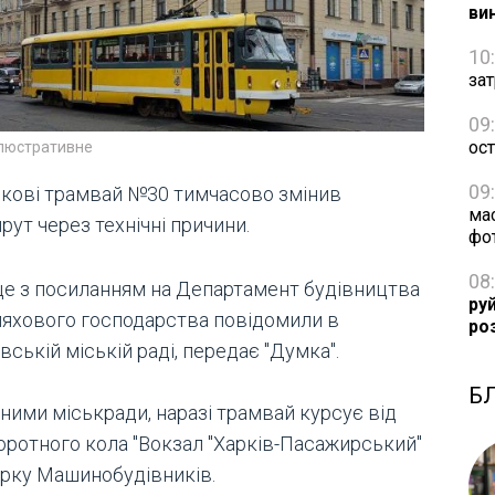
ви
10
зат
09
ос
ілюстративне
09
ркові трамвай №30 тимчасово змінив
ма
ут через технічні причини.
фо
08
це з посиланням на Департамент будівництва
ру
ляхового господарства повідомили в
ро
вській міській раді, передає "Думка".
Б
ними міськради, наразі трамвай курсує від
оротного кола "Вокзал "Харків-Пасажирський"
арку Машинобудівників.