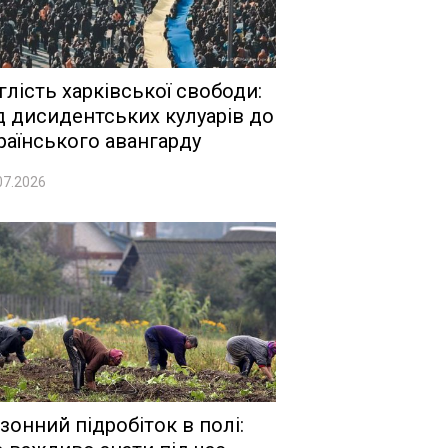
глість харківської свободи:
д дисидентських кулуарів до
раїнського авангарду
07.2026
зонний підробіток в полі: