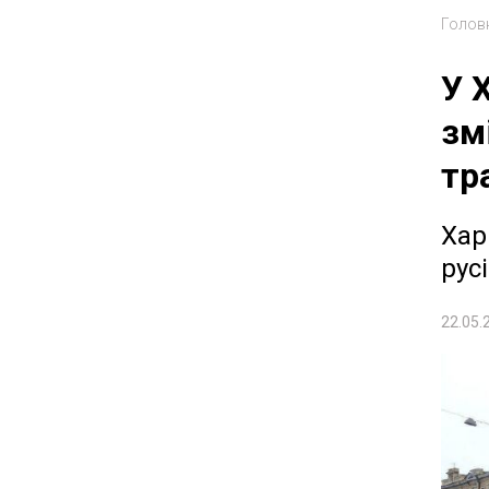
Голов
У 
зм
тр
Хар
рус
22.05.