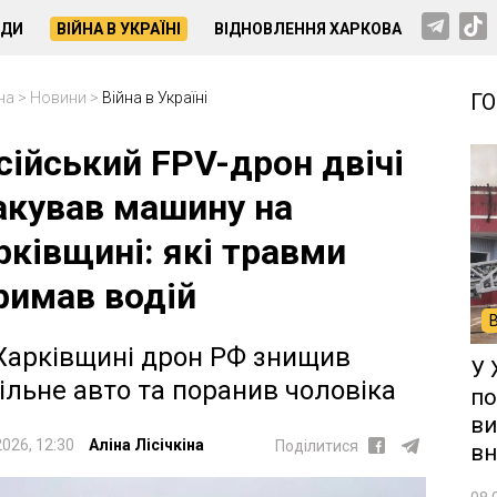
НДИ
ВІЙНА В УКРАЇНІ
ВІДНОВЛЕННЯ ХАРКОВА
на
>
Новини
>
Війна в Україні
Г
сійський FPV-дрон двічі
акував машину на
рківщині: які травми
римав водій
Харківщині дрон РФ знищив
У 
ільне авто та поранив чоловіка
по
ви
2026, 12:30
Аліна Лісічкіна
Поділитися
вн