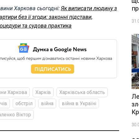
що
пр
вини Харкова сьогодні:
Як виписати людину з
артири без її згоди: законні підстави,
31.
оцедури та судова практика
ни Харкова
Харків
Харківська область
Ле
зл
чів
обстріл
війна
війна в Україні
Кр
ленко Віктор
30.