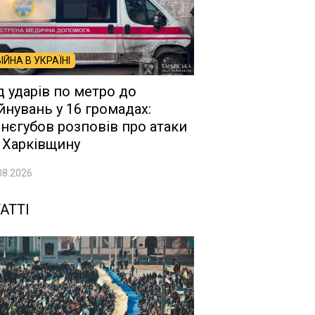
ВІЙНА В УКРАЇНІ
д ударів по метро до
йнувань у 16 громадах:
нєгубов розповів про атаки
 Харківщину
08.2026
АТТІ