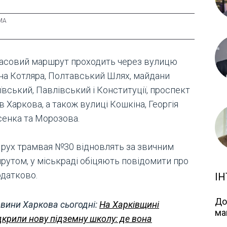
асовий маршрут проходить через вулицю
на Котляра, Полтавський Шлях, майдани
ївський, Павлівський і Конституції, проспект
в Харкова, а також вулиці Кошкіна, Георгія
сенка та Морозова.
 рух трамвая №30 відновлять за звичним
рутом, у міськраді обіцяють повідомити про
одатково.
ІН
До
вини Харкова сьогодні:
На Харківщині
ма
дкрили нову підземну школу: де вона