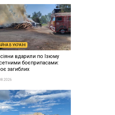
ВІЙНА В УКРАЇНІ
сіяни вдарили по Ізюму
сетними боєприпасами:
оє загиблих
08.2026