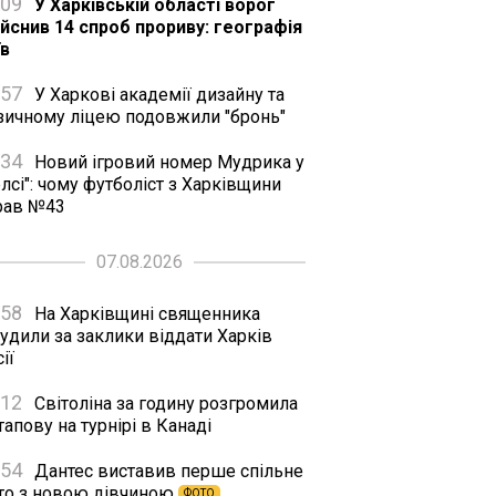
:09
У Харківській області ворог
ійснив 14 спроб прориву: географія
їв
:57
У Харкові академії дизайну та
зичному ліцею подовжили "бронь"
:34
Новий ігровий номер Мудрика у
лсі": чому футболіст з Харківщини
рав №43
07.08.2026
:58
На Харківщині священника
удили за заклики віддати Харків
ії
:12
Світоліна за годину розгромила
апову на турнірі в Канаді
:54
Дантес виставив перше спільне
то з новою дівчиною
ФОТО