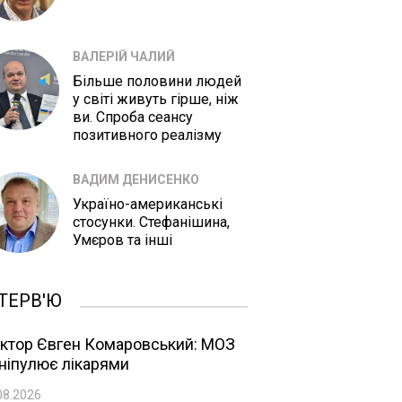
ВАЛЕРІЙ ЧАЛИЙ
Більше половини людей
у світі живуть гірше, ніж
ви. Спроба сеансу
позитивного реалізму
ВАДИМ ДЕНИСЕНКО
Україно-американські
стосунки. Стефанішина,
Умєров та інші
ТЕРВ'Ю
ктор Євген Комаровський: МОЗ
ніпулює лікарями
08.2026