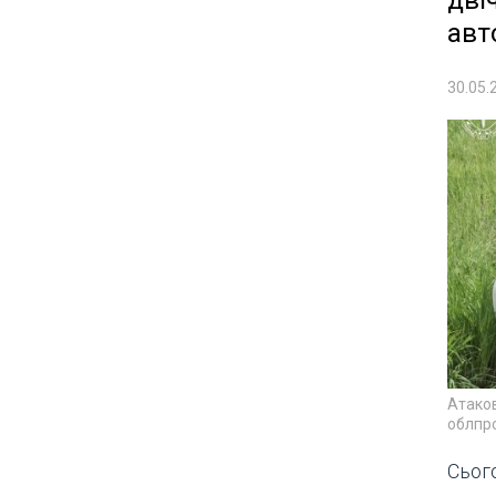
дві
авт
30.05.
Атаков
облпр
Сього