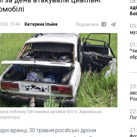
чі за день атакували цивільні
08
зд
омобілі
бо
2026, 15:46
Катерина Ільїна
Поділитися
05
му
01
"Че
об
23
зас
Рос
22
ана поблизу Питомника автівка/Фото: Харківська
окуратура
Пот
21
дні вранці, 30 травня російські дрони
фо