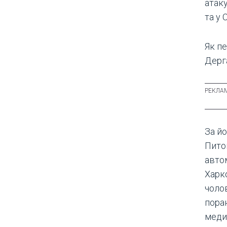
атак
та у 
Як п
Дерг
За йо
Пито
авто
Харко
чолов
поран
меди