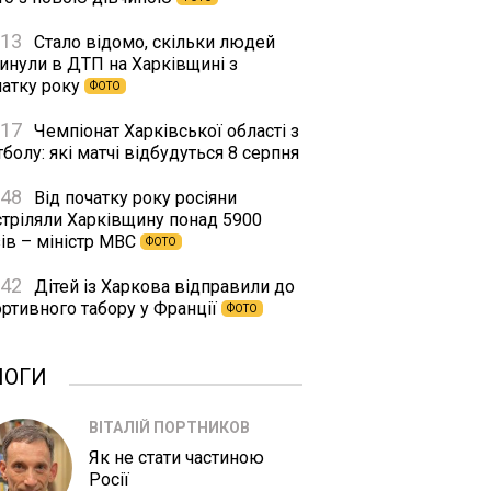
:13
Стало відомо, скільки людей
гинули в ДТП на Харківщині з
чатку року
ФОТО
:17
Чемпіонат Харківської області з
болу: які матчі відбудуться 8 серпня
:48
Від початку року росіяни
стріляли Харківщину понад 5900
ів – міністр МВС
ФОТО
:42
Дітей із Харкова відправили до
ортивного табору у Франції
ФОТО
ЛОГИ
ВІТАЛІЙ ПОРТНИКОВ
Як не стати частиною
Росії