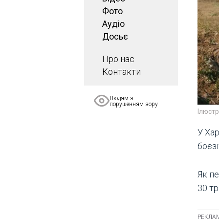
Фото
Аудіо
Досьє
Про нас
Контакти
Людям з
порушенням зору
Ілюст
У Хар
боєзі
Як пе
30 т