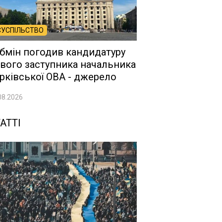
СУСПІЛЬСТВО
бмін погодив кандидатуру
вого заступника начальника
рківської ОВА - джерело
08.2026
АТТІ