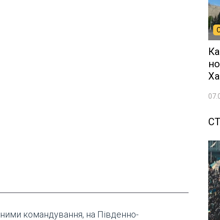
Ка
но
Ха
07.
СТ
аними командування, на Південно-