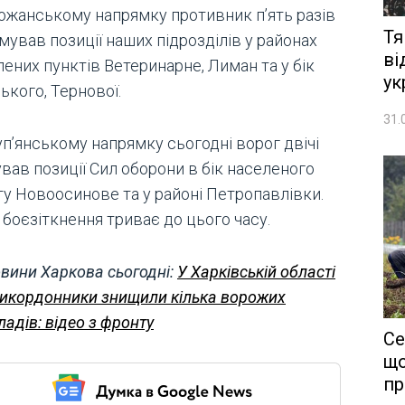
ожанському напрямку противник п’ять разів
Тя
ував позиції наших підрозділів у районах
ві
ених пунктів Ветеринарне, Лиман та у бік
ук
ького, Тернової.
31.
уп’янському напрямку сьогодні ворог двічі
вав позиції Сил оборони в бік населеного
ту Новоосинове та у районі Петропавлівки.
боєзіткнення триває до цього часу.
вини Харкова сьогодні:
У Харківській області
икордонники знищили кілька ворожих
ладів: відео з фронту
Се
що
пр