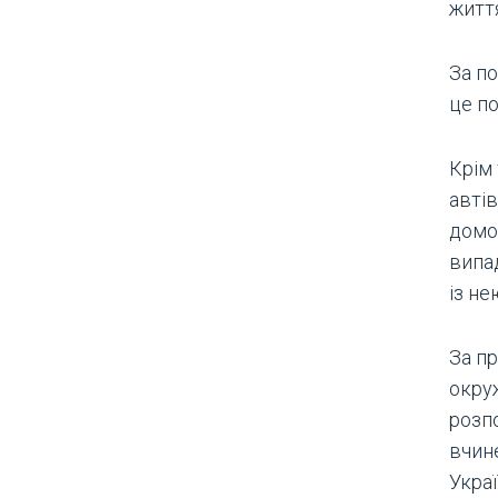
житт
За п
це по
Крім 
автів
домо
випа
із не
За п
окру
розп
вчине
Украї