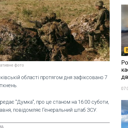
Ро
ративне фото
ка
дв
ківській області протягом дня зафіксовано 7
ткнень.
07.
редає "Думка", про це станом на 16:00 суботи,
равня, повідомляє Генеральний штаб ЗСУ.