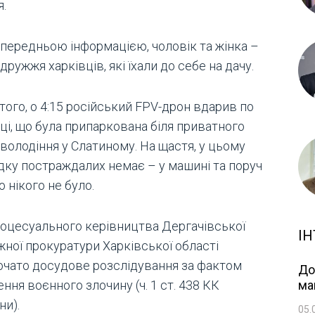
я.
опередньою інформацією, чоловік та жінка –
дружжя харківців, які їхали до себе на дачу.
того, о 4:15 російський FPV-дрон вдарив по
ці, що була припаркована біля приватного
володіння у Слатиному. На щастя, у цьому
дку постраждалих немає – у машині та поруч
ю нікого не було.
роцесуального керівництва Дергачівської
ІН
жної прокуратури Харківської області
очато досудове розслідування за фактом
До
ння воєнного злочину (ч. 1 ст. 438 КК
ма
ни).
05.