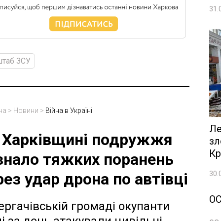
31.
штаб ЗСУ
на
>
Новини
>
Війна в Україні
Ле
 Харківщині подружжя
зл
Кр
знало тяжких поранень
30.
рез удар дрона по автівці
О
ергачівській громаді окупанти