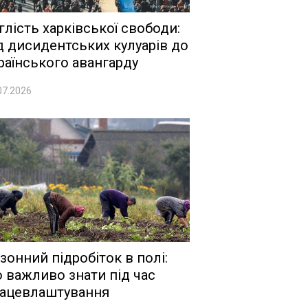
глість харківської свободи:
д дисидентських кулуарів до
раїнського авангарду
07.2026
зонний підробіток в полі:
 важливо знати під час
ацевлаштування