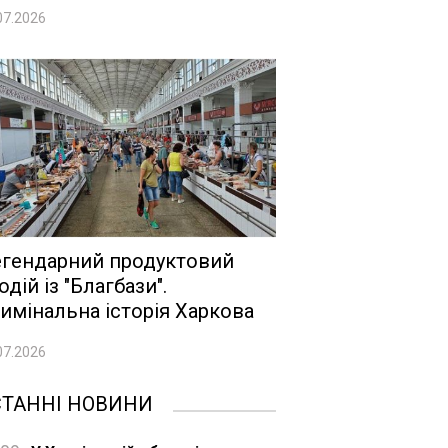
07.2026
гендарний продуктовий
одій із "Благбази".
имінальна історія Харкова
07.2026
СТАННІ НОВИНИ