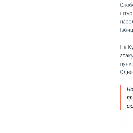
Слоб
штурм
насел
Ізбиц
На К
атаку
пунк
Одне 
Но
пр
ск