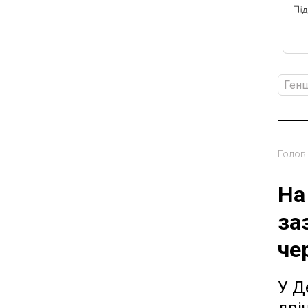
Ген
Голов
На
за
че
У Д