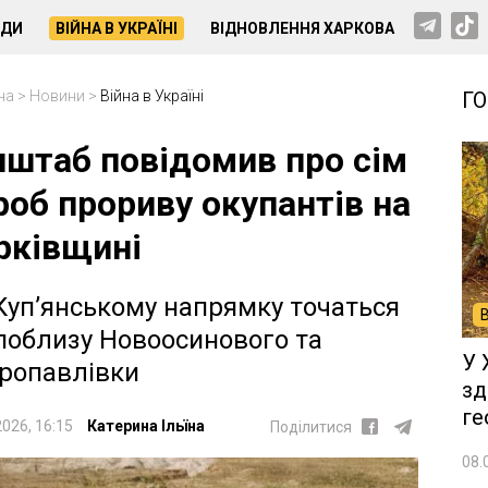
НДИ
ВІЙНА В УКРАЇНІ
ВІДНОВЛЕННЯ ХАРКОВА
на
>
Новини
>
Війна в Україні
Г
нштаб повідомив про сім
роб прориву окупантів на
рківщині
Куп’янському напрямку точаться
 поблизу Новоосинового та
У 
ропавлівки
зд
ге
2026, 16:15
Катерина Ільїна
Поділитися
08.