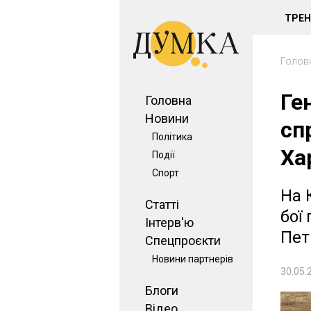
ТРЕ
Голов
Ге
Головна
Новини
сп
Політика
Ха
Події
Спорт
На 
Статті
бої
Інтерв'ю
Пет
Спецпроєкти
Новини партнерів
30.05.
Блоги
Відео