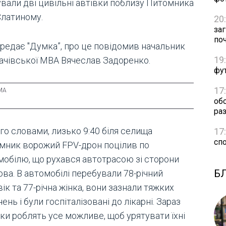
ували дві цивільні автівки поблизу Питомника
Слатиному.
20
за
по
ередає "Думка”, про це повідомив начальник
19
ачівської МВА Вячеслав Задоренко.
фут
17
об
раз
го словами, лизько 9:40 біля селища
17
сп
мник ворожий FPV-дрон поцілив по
мобілю, що рухався автотрасою зі сторони
Б
ва. В автомобілі перебували 78-річний
ік та 77-річна жінка, вони зазнали тяжких
ень і були госпіталізовані до лікарні. Зараз
ки роблять усе можливе, щоб урятувати їхні