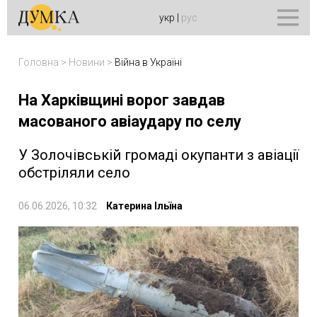
укр
|
рус
Головна
>
Новини
>
Війна в Україні
На Харківщині ворог завдав
масованого авіаудару по селу
У Золочівській громаді окупанти з авіації
обстріляли село
06.06.2026, 10:32
Катерина Ільїна