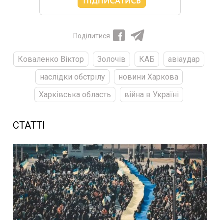
Поділитися
Коваленко Віктор
Золочів
КАБ
авіаудар
наслідки обстрілу
новини Харкова
Харківська область
війна в Україні
СТАТТІ