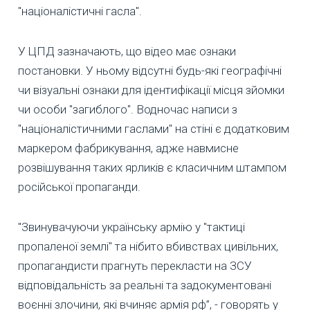
"націоналістичні гасла".
У ЦПД зазначають, що відео має ознаки
постановки. У ньому відсутні будь-які географічні
чи візуальні ознаки для ідентифікації місця зйомки
чи особи "загиблого". Водночас написи з
"націоналістичними гаслами" на стіні є додатковим
маркером фабрикування, адже навмисне
розвішування таких ярликів є класичним штампом
російської пропаганди.
"Звинувачуючи українську армію у "тактиці
пропаленої землі" та нібито вбивствах цивільних,
пропагандисти прагнуть перекласти на ЗСУ
відповідальність за реальні та задокументовані
воєнні злочини, які вчиняє армія рф”, - говорять у