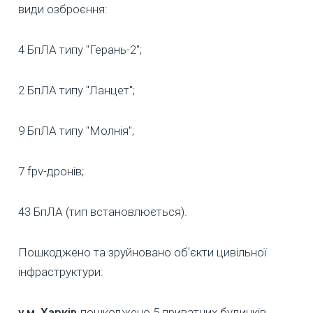
види озброєння:
4 БпЛА типу "Герань-2";
2 БпЛА типу "Ланцет";
9 БпЛА типу "Молнія";
7 fpv-дронів;
43 БпЛА (тип встановлюється).
Пошкоджено та зруйновано обʼєкти цивільної
інфраструктури:
у м. Харків
пошкоджено 5 приватних будинків,