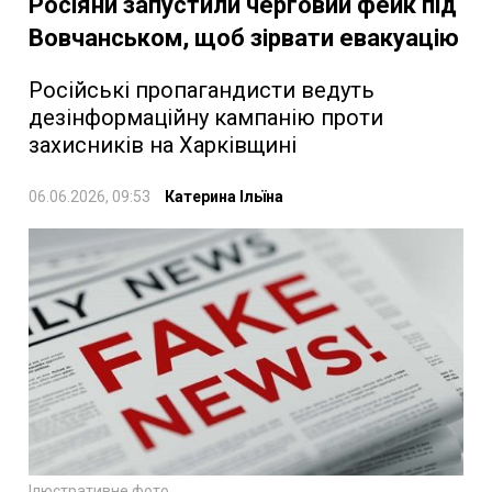
Росіяни запустили черговий фейк під
Вовчанськом, щоб зірвати евакуацію
Російські пропагандисти ведуть
дезінформаційну кампанію проти
захисників на Харківщині
06.06.2026, 09:53
Катерина Ільїна
Ілюстративне фото