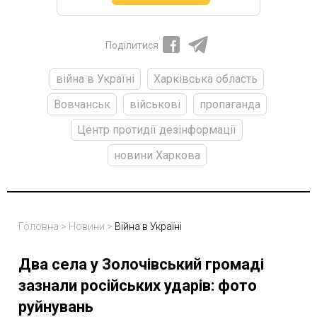
Поділитися
війна в Україні
Харківська область
Вовчанськ
військові
пропаганда
Центр протидії дезінформації
новини Харкова
Головна
>
Новини
>
Війна в Україні
Два села у Золочівський громаді
зазнали російських ударів: фото
руйнувань