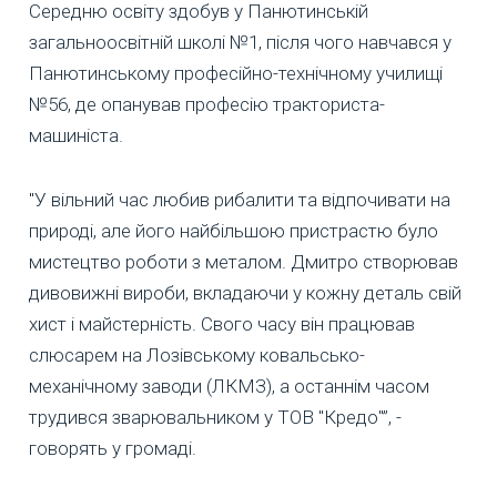
Середню освіту здобув у Панютинській
загальноосвітній школі №1, після чого навчався у
Панютинському професійно-технічному училищі
№56, де опанував професію тракториста-
машиніста.
"У вільний час любив рибалити та відпочивати на
природі, але його найбільшою пристрастю було
мистецтво роботи з металом. Дмитро створював
дивовижні вироби, вкладаючи у кожну деталь свій
хист і майстерність. Свого часу він працював
слюсарем на Лозівському ковальсько-
механічному заводи (ЛКМЗ), а останнім часом
трудився зварювальником у ТОВ "Кредо"”, -
говорять у громаді.