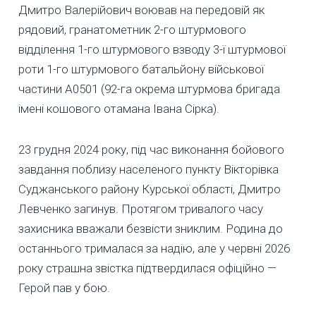
Дмитро Валерійович воював на передовій як
рядовий, гранатометник 2-го штурмового
відділення 1-го штурмового взводу 3-ї штурмової
роти 1-го штурмового батальйону військової
частини А0501 (92-га окрема штурмова бригада
імені кошового отамана Івана Сірка).
23 грудня 2024 року, під час виконання бойового
завдання поблизу населеного пункту Вікторівка
Суджанського району Курської області, Дмитро
Левченко загинув. Протягом тривалого часу
захисника вважали безвісти зниклим. Родина до
останнього трималася за надію, але у червні 2026
року страшна звістка підтвердилася офіційно —
Герой пав у бою.