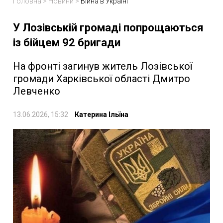
Головна
>
Новини
>
Війна в Україні
У Лозівській громаді попрощаються
із бійцем 92 бригади
На фронті загинув житель Лозівської
громади Харківської області Дмитро
Левченко
13.06.2026, 15:32
Катерина Ільїна