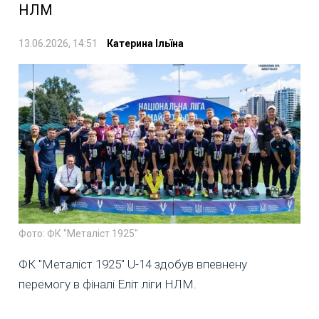
НЛМ
13.06.2026, 14:51
Катерина Ільїна
Фото: ФК "Металіст 1925"
ФК "Металіст 1925" U-14 здобув впевнену
перемогу в фіналі Еліт ліги НЛМ.