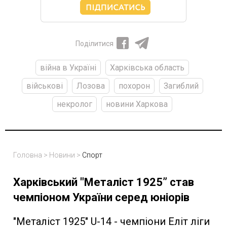
Поділитися
війна в Україні
Харківська область
військові
Лозова
похорон
Загиблий
некролог
новини Харкова
Головна
>
Новини
>
Спорт
Харківський "Металіст 1925” став
чемпіоном України серед юніорів
"Металіст 1925" U-14 - чемпіони Еліт ліги