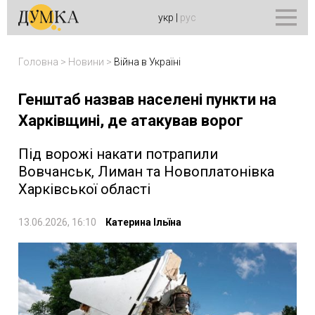
укр
|
рус
Головна
>
Новини
>
Війна в Україні
Генштаб назвав населені пункти на
Харківщині, де атакував ворог
Під ворожі накати потрапили
Вовчанськ, Лиман та Новоплатонівка
Харківської області
13.06.2026, 16:10
Катерина Ільїна