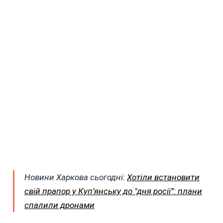
Новини Харкова сьогодні:
Хотіли встановити
свій прапор у Куп’янську до "дня росії”: плани
спалили дронами