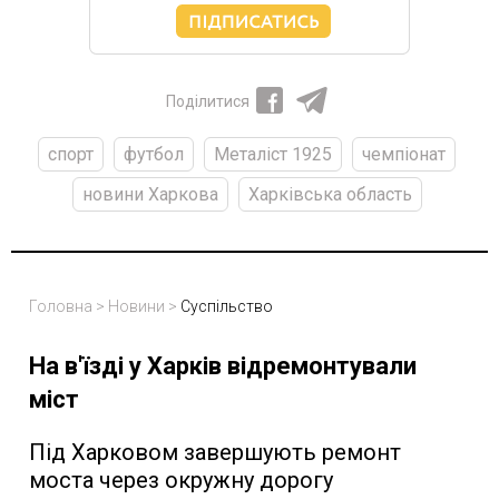
Поділитися
спорт
футбол
Металіст 1925
чемпіонат
новини Харкова
Харківська область
Головна
>
Новини
>
Суспільство
На в'їзді у Харків відремонтували
міст
Під Харковом завершують ремонт
моста через окружну дорогу